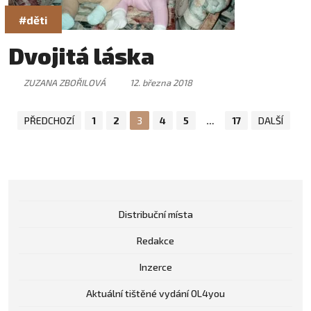
#děti
Dvojitá láska
ZUZANA ZBOŘILOVÁ
12. března 2018
PŘEDCHOZÍ
1
2
3
4
5
…
17
DALŠÍ
Distribuční místa
Redakce
Inzerce
Aktuální tištěné vydání OL4you