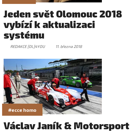
Jeden svět Olomouc 2018
vybízí k aktualizaci
systému
REDAKCE [OL]4YOU
11. března 2018
#ecce homo
Václav Janík & Motorsport