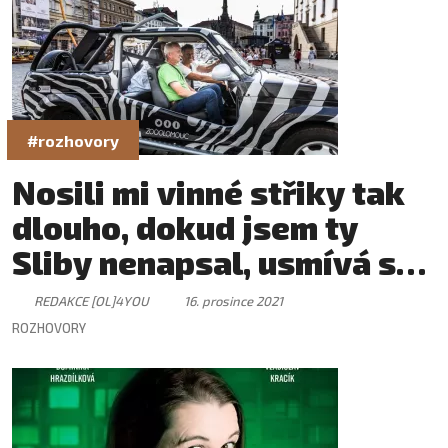
#rozhovory
Nosili mi vinné střiky tak
dlouho, dokud jsem ty
Sliby nenapsal, usmívá se
Janek Ledecký před
REDAKCE [OL]4YOU
16. prosince 2021
vánočním koncertem v
ROZHOVORY
Olomouci