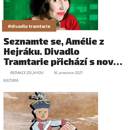
#divadlo tramtarie
Seznamte se, Amélie z
Hejráku. Divadlo
Tramtarie přichází s novou
komedií
REDAKCE [OL]4YOU
16. prosince 2021
KULTURA