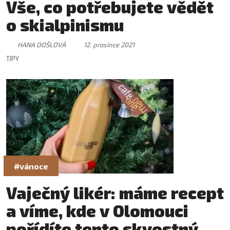
Vše, co potřebujete vědět
o skialpinismu
HANA DOŠLOVÁ
12. prosince 2021
TIPY
#vánoce
Vaječný likér: máme recept
a víme, kde v Olomouci
pořídíte tento skvostný