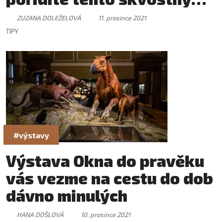
vánoční nápoj
ZUZANA DOLEŽELOVÁ
11. prosince 2021
TIPY
#výstavy
Výstava Okna do pravěku
vás vezme na cestu do dob
dávno minulých
HANA DOŠLOVÁ
10. prosince 2021