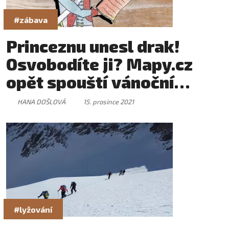
#zábava
Princeznu unesl drak!
Osvobodíte ji? Mapy.cz
opět spouští vánoční
šifrovací hru.
HANA DOŠLOVÁ
15. prosince 2021
#lyžování