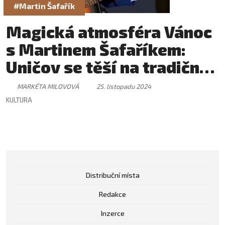
#Martin Šafařík
Magická atmosféra Vánoc
s Martinem Šafaříkem:
Uničov se těší na tradiční
koncert
MARKÉTA MILOVOVÁ
25. listopadu 2024
KULTURA
Distribuční místa
Redakce
Inzerce