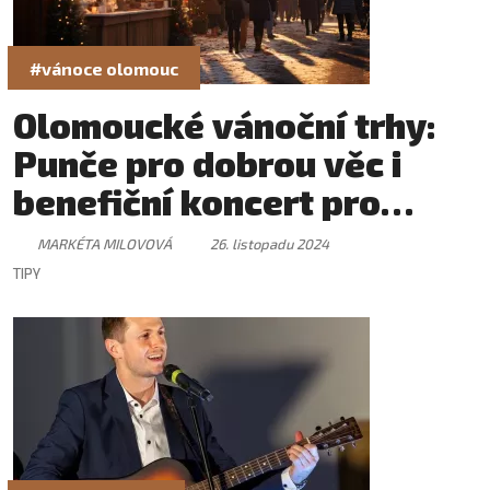
#vánoce olomouc
Olomoucké vánoční trhy:
Punče pro dobrou věc i
benefiční koncert pro
Trend vozíčkářů
MARKÉTA MILOVOVÁ
26. listopadu 2024
TIPY