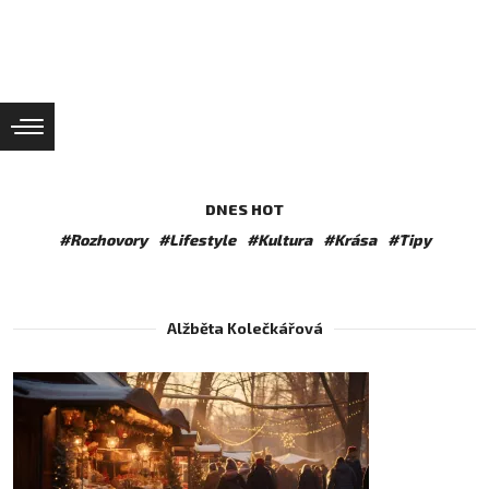
DNES HOT
#Rozhovory
#Lifestyle
#Kultura
#Krása
#Tipy
Alžběta Kolečkářová