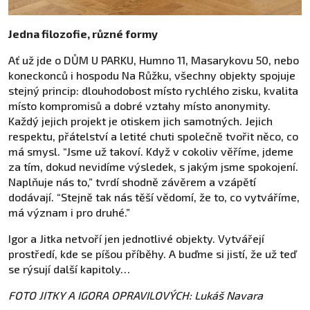
Jedna filozofie, různé formy
Ať už jde o DŮM U PARKU, Humno 11, Masarykovu 50, nebo
koneckonců i hospodu Na Růžku, všechny objekty spojuje
stejný princip: dlouhodobost místo rychlého zisku, kvalita
místo kompromisů a dobré vztahy místo anonymity.
Každý jejich projekt je otiskem jich samotných. Jejich
respektu, přátelství a letité chuti společně tvořit něco, co
má smysl. “Jsme už takoví. Když v cokoliv věříme, jdeme
za tím, dokud nevidíme výsledek, s jakým jsme spokojení.
Naplňuje nás to,” tvrdí shodně závěrem a vzápětí
dodávají. “Stejně tak nás těší vědomí, že to, co vytváříme,
má význam i pro druhé.”
Igor a Jitka netvoří jen jednotlivé objekty. Vytvářejí
prostředí, kde se píšou příběhy. A buďme si jistí, že už teď
se rýsují další kapitoly…
FOTO JITKY A IGORA OPRAVILOVÝCH: Lukáš Navara