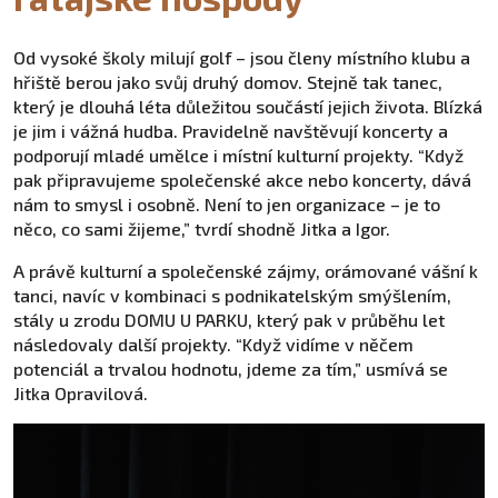
Od vysoké školy milují golf – jsou členy místního klubu a
hřiště berou jako svůj druhý domov. Stejně tak tanec,
který je dlouhá léta důležitou součástí jejich života. Blízká
je jim i vážná hudba. Pravidelně navštěvují koncerty a
podporují mladé umělce i místní kulturní projekty. “Když
pak připravujeme společenské akce nebo koncerty, dává
nám to smysl i osobně. Není to jen organizace – je to
něco, co sami žijeme,” tvrdí shodně Jitka a Igor.
A právě kulturní a společenské zájmy, orámované vášní k
tanci, navíc v kombinaci s podnikatelským smýšlením,
stály u zrodu DOMU U PARKU, který pak v průběhu let
následovaly další projekty. “Když vidíme v něčem
potenciál a trvalou hodnotu, jdeme za tím,” usmívá se
Jitka Opravilová.