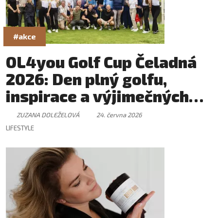
#akce
OL4you Golf Cup Čeladná
2026: Den plný golfu,
inspirace a výjimečných
setkání
ZUZANA DOLEŽELOVÁ
24. června 2026
LIFESTYLE