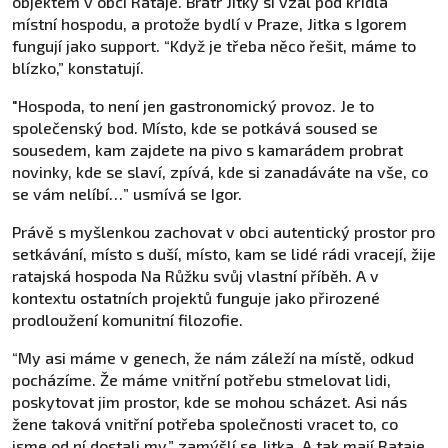
objektem v obci Rataje. Bratr Jitky si vzal pod křídla
místní hospodu, a protože bydlí v Praze, Jitka s Igorem
fungují jako support. “Když je třeba něco řešit, máme to
blízko,” konstatují.
"Hospoda, to není jen gastronomický provoz. Je to
společenský bod. Místo, kde se potkává soused se
sousedem, kam zajdete na pivo s kamarádem probrat
novinky, kde se slaví, zpívá, kde si zanadáváte na vše, co
se vám nelíbí…” usmívá se Igor.
Právě s myšlenkou zachovat v obci autentický prostor pro
setkávání, místo s duší, místo, kam se lidé rádi vracejí, žije
ratajská hospoda Na Růžku svůj vlastní příběh. A v
kontextu ostatních projektů funguje jako přirozené
prodloužení komunitní filozofie.
“My asi máme v genech, že nám záleží na místě, odkud
pocházíme. Že máme vnitřní potřebu stmelovat lidi,
poskytovat jim prostor, kde se mohou scházet. Asi nás
žene taková vnitřní potřeba společnosti vracet to, co
jsme od ní dostali my,” zamýšlí se Jitka. A tak mají Rataje