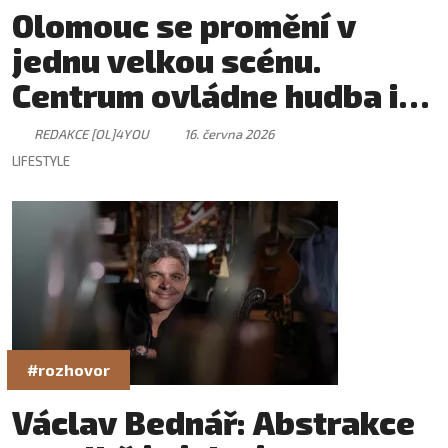
Olomouc se promění v
jednu velkou scénu.
Centrum ovládne hudba i
skvělá atmosféra
REDAKCE [OL]4YOU
16. června 2026
LIFESTYLE
#rozhovor
Václav Bednář: Abstrakce