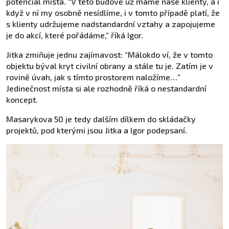
potenciál místa. “V této budově už máme naše klienty, a i
když v ní my osobně nesídlíme, i v tomto případě platí, že
s klienty udržujeme nadstandardní vztahy a zapojujeme
je do akcí, které pořádáme,” říká Igor.
Jitka zmiňuje jednu zajímavost: “Málokdo ví, že v tomto
objektu býval kryt civilní obrany a stále tu je. Zatím je v
rovině úvah, jak s tímto prostorem naložíme…”
Jedinečnost místa si ale rozhodně říká o nestandardní
koncept.
Masarykova 50 je tedy dalším dílkem do skládačky
projektů, pod kterými jsou Jitka a Igor podepsaní.