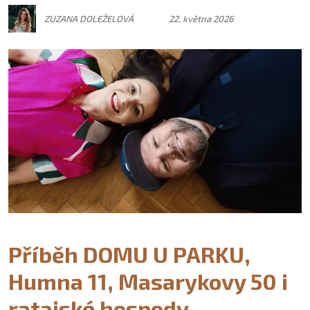
ZUZANA DOLEŽELOVÁ
22. května 2026
Příběh DOMU U PARKU,
Humna 11, Masarykovy 50 i
ratajské hospody