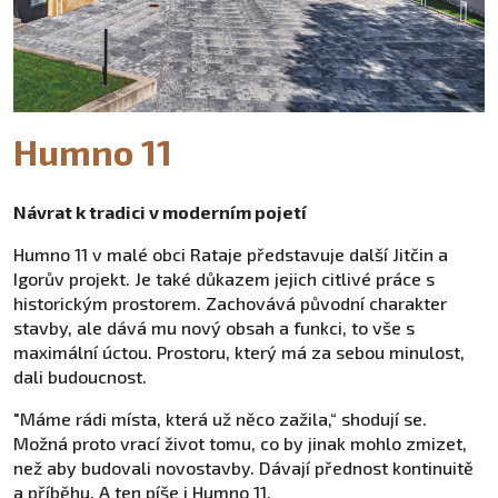
Humno 11
Návrat k tradici v moderním pojetí
Humno 11 v malé obci Rataje představuje další Jitčin a
Igorův projekt. Je také důkazem jejich citlivé práce s
historickým prostorem. Zachovává původní charakter
stavby, ale dává mu nový obsah a funkci, to vše s
maximální úctou. Prostoru, který má za sebou minulost,
dali budoucnost.
"Máme rádi místa, která už něco zažila,“ shodují se.
Možná proto vrací život tomu, co by jinak mohlo zmizet,
než aby budovali novostavby. Dávají přednost kontinuitě
a příběhu. A ten píše i Humno 11.