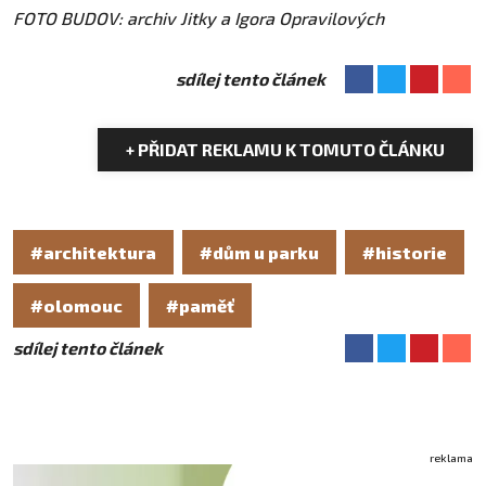
FOTO BUDOV: archiv Jitky a Igora Opravilových
sdílej tento článek
+ PŘIDAT REKLAMU K TOMUTO ČLÁNKU
#architektura
#dům u parku
#historie
#olomouc
#paměť
sdílej tento článek
reklama