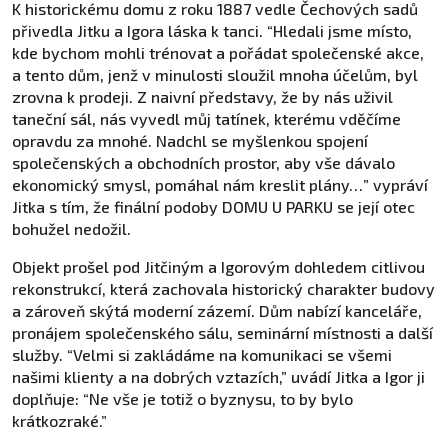
K historickému domu z roku 1887 vedle Čechových sadů
přivedla Jitku a Igora láska k tanci. “Hledali jsme místo,
kde bychom mohli trénovat a pořádat společenské akce,
a tento dům, jenž v minulosti sloužil mnoha účelům, byl
zrovna k prodeji. Z naivní představy, že by nás uživil
taneční sál, nás vyvedl můj tatínek, kterému vděčíme
opravdu za mnohé. Nadchl se myšlenkou spojení
společenských a obchodních prostor, aby vše dávalo
ekonomický smysl, pomáhal nám kreslit plány…” vypráví
Jitka s tím, že finální podoby DOMU U PARKU se její otec
bohužel nedožil.
Objekt prošel pod Jitčiným a Igorovým dohledem citlivou
rekonstrukcí, která zachovala historický charakter budovy
a zároveň skýtá moderní zázemí. Dům nabízí kanceláře,
pronájem společenského sálu, seminární místnosti a další
služby. “Velmi si zakládáme na komunikaci se všemi
našimi klienty a na dobrých vztazích,” uvádí Jitka a Igor ji
doplňuje: “Ne vše je totiž o byznysu, to by bylo
krátkozraké.”