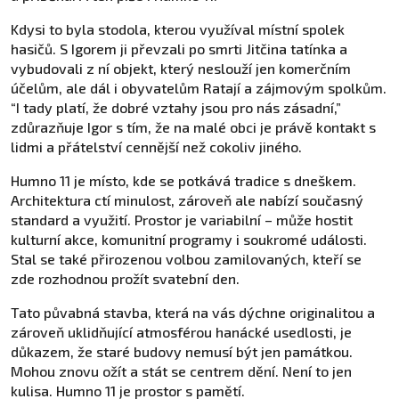
Kdysi to byla stodola, kterou využíval místní spolek
hasičů. S Igorem ji převzali po smrti Jitčina tatínka a
vybudovali z ní objekt, který neslouží jen komerčním
účelům, ale dál i obyvatelům Ratají a zájmovým spolkům.
“I tady platí, že dobré vztahy jsou pro nás zásadní,”
zdůrazňuje Igor s tím, že na malé obci je právě kontakt s
lidmi a přátelství cennější než cokoliv jiného.
Humno 11 je místo, kde se potkává tradice s dneškem.
Architektura ctí minulost, zároveň ale nabízí současný
standard a využití. Prostor je variabilní – může hostit
kulturní akce, komunitní programy i soukromé události.
Stal se také přirozenou volbou zamilovaných, kteří se
zde rozhodnou prožít svatební den.
Tato půvabná stavba, která na vás dýchne originalitou a
zároveň uklidňující atmosférou hanácké usedlosti, je
důkazem, že staré budovy nemusí být jen památkou.
Mohou znovu ožít a stát se centrem dění. Není to jen
kulisa. Humno 11 je prostor s pamětí.