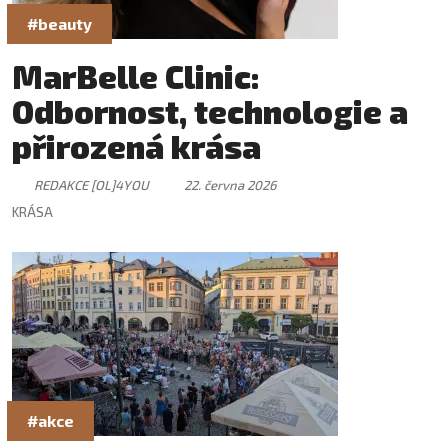
#beauty
MarBelle Clinic:
Odbornost, technologie a
přirozená krása
REDAKCE [OL]4YOU
22. června 2026
KRÁSA
#akce