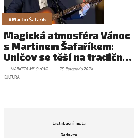
#Martin Šafařík
Magická atmosféra Vánoc
s Martinem Šafaříkem:
Uničov se těší na tradiční
koncert
MARKÉTA MILOVOVÁ
25. listopadu 2024
KULTURA
Distribuční místa
Redakce