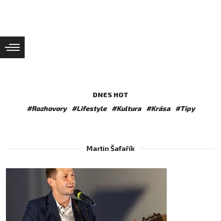
DNES HOT
#Rozhovory
#Lifestyle
#Kultura
#Krása
#Tipy
Martin Šafařík