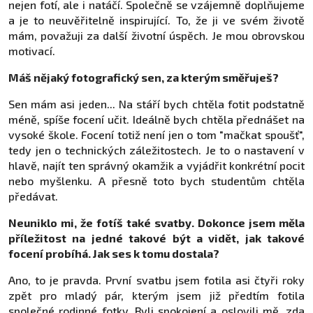
nejen fotí, ale i natáčí. Společně se vzájemně doplňujeme
a je to neuvěřitelně inspirující. To, že ji ve svém životě
mám, považuji za další životní úspěch. Je mou obrovskou
motivací.
Máš nějaký fotografický sen, za kterým směřuješ?
Sen mám asi jeden... Na stáří bych chtěla fotit podstatně
méně, spíše focení učit. Ideálně bych chtěla přednášet na
vysoké škole. Focení totiž není jen o tom "mačkat spoušť",
tedy jen o technických záležitostech. Je to o nastavení v
hlavě, najít ten správný okamžik a vyjádřit konkrétní pocit
nebo myšlenku. A přesně toto bych studentům chtěla
předávat.
Neuniklo mi, že fotíš také svatby. Dokonce jsem měla
příležitost na jedné takové být a vidět, jak takové
focení probíhá. Jak ses k tomu dostala?
Ano, to je pravda. První svatbu jsem fotila asi čtyři roky
zpět pro mladý pár, kterým jsem již předtím fotila
společné rodinné fotky. Byli spokojení a oslovili mě, zda