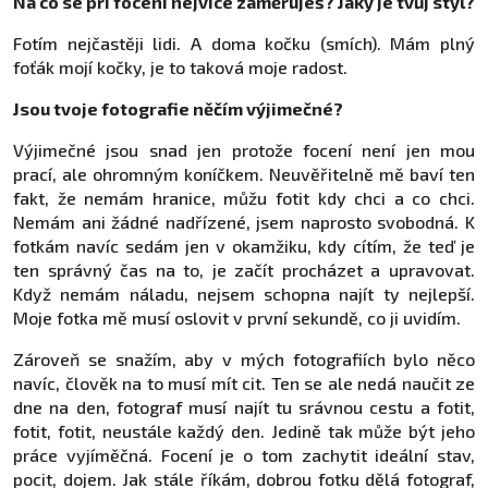
Na co se při focení nejvíce zaměřuješ? Jaký je tvůj styl?
Fotím nejčastěji lidi. A doma kočku (smích). Mám plný
foťák mojí kočky, je to taková moje radost.
Jsou tvoje fotografie něčím výjimečné?
Výjimečné jsou snad jen protože focení není jen mou
prací, ale ohromným koníčkem. Neuvěřitelně mě baví ten
fakt, že nemám hranice, můžu fotit kdy chci a co chci.
Nemám ani žádné nadřízené, jsem naprosto svobodná. K
fotkám navíc sedám jen v okamžiku, kdy cítím, že teď je
ten správný čas na to, je začít procházet a upravovat.
Když nemám náladu, nejsem schopna najít ty nejlepší.
Moje fotka mě musí oslovit v první sekundě, co ji uvidím.
Zároveň se snažím, aby v mých fotografiích bylo něco
navíc, člověk na to musí mít cit. Ten se ale nedá naučit ze
dne na den, fotograf musí najít tu srávnou cestu a fotit,
fotit, fotit, neustále každý den. Jedině tak může být jeho
práce vyjíměčná. Focení je o tom zachytit ideální stav,
pocit, dojem. Jak stále říkám, dobrou fotku dělá fotograf,