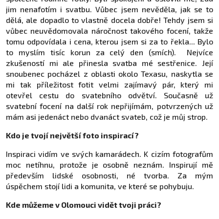
jim nenafotím i svatbu. Vůbec jsem nevěděla, jak se to
dělá, ale dopadlo to vlastně docela dobře! Tehdy jsem si
vůbec neuvědomovala náročnost takového focení, takže
tomu odpovídala i cena, kterou jsem si za to řekla... Bylo
to myslím tisíc korun za celý den (smích). Nejvíce
zkušeností mi ale přinesla svatba mé sestřenice. Její
snoubenec pocházel z oblasti okolo Texasu, naskytla se
mi tak příležitost fotit velmi zajímavý pár, který mi
otevřel cestu do svatebního odvětví. Současně už
svatební focení na další rok nepřijímám, potvrzených už
mám asi jedenáct nebo dvanáct svateb, což je můj strop.
Kdo je tvojí největší foto inspirací?
Inspiraci vidím ve svých kamarádech. K cizím fotografům
moc netíhnu, protože je osobně neznám. Inspirují mě
především lidské osobnosti, né tvorba. Za mým
úspěchem stojí lidi a komunita, ve které se pohybuju.
Kde můžeme v Olomouci vidět tvoji práci?