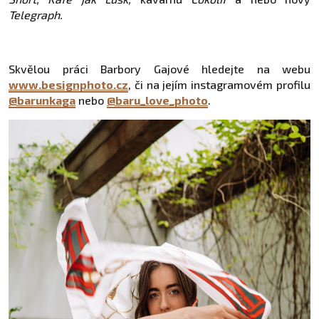
Telegraph.
Skvělou práci Barbory Gajové hledejte na webu
www.besignphoto.cz
, či na jejím instagramovém profilu
@barunkaga
nebo
@baru_love_photo
.