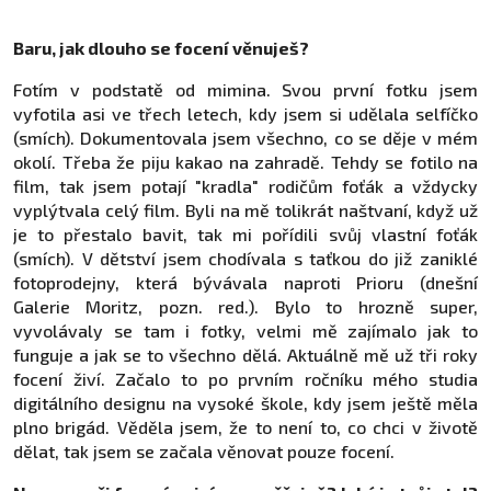
Baru, jak dlouho se focení věnuješ?
Fotím v podstatě od mimina. Svou první fotku jsem
vyfotila asi ve třech letech, kdy jsem si udělala selfíčko
(smích). Dokumentovala jsem všechno, co se děje v mém
okolí. Třeba že piju kakao na zahradě. Tehdy se fotilo na
film, tak jsem potají "kradla" rodičům foťák a vždycky
vyplýtvala celý film. Byli na mě tolikrát naštvaní, když už
je to přestalo bavit, tak mi pořídili svůj vlastní foťák
(smích). V dětství jsem chodívala s taťkou do již zaniklé
fotoprodejny, která bývávala naproti Prioru (dnešní
Galerie Moritz, pozn. red.). Bylo to hrozně super,
vyvolávaly se tam i fotky, velmi mě zajímalo jak to
funguje a jak se to všechno dělá. Aktuálně mě už tři roky
focení živí. Začalo to po prvním ročníku mého studia
digitálního designu na vysoké škole, kdy jsem ještě měla
plno brigád. Věděla jsem, že to není to, co chci v životě
dělat, tak jsem se začala věnovat pouze focení.