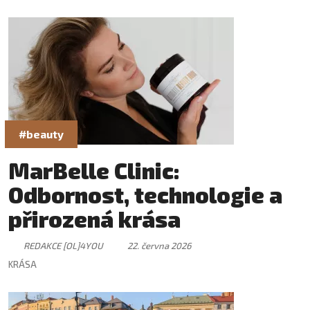
#beauty
MarBelle Clinic:
Odbornost, technologie a
přirozená krása
REDAKCE [OL]4YOU
22. června 2026
KRÁSA