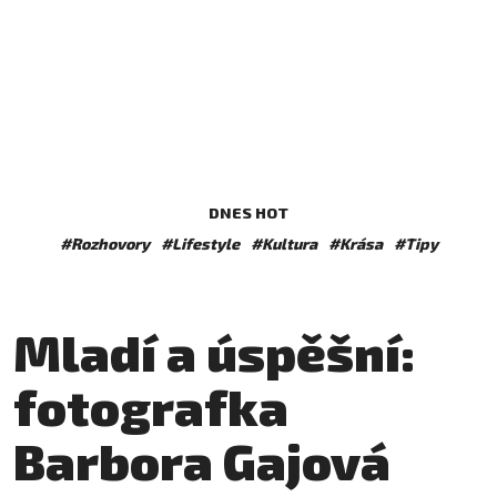
DNES HOT
#Rozhovory
#Lifestyle
#Kultura
#Krása
#Tipy
Mladí a úspěšní:
fotografka
Barbora Gajová