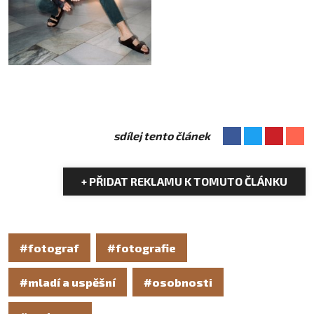
sdílej tento článek
+ PŘIDAT REKLAMU K TOMUTO ČLÁNKU
#fotograf
#fotografie
#mladí a uspěšní
#osobnosti