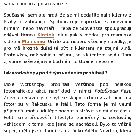
sama chodím a posouvám se.
Současně jsem ale hrdá, že se mi podařilo najít klienty z
Prahy i zahraničí. Spolupracuji například s oděvními
firmami nebo návrháři. Třeba ze Slovenska spolupracuji
oděvní firmou
Klotink
, dále pak s módou pro maminky
s dětmi
Monisimo
. Určitě ale neberu všechny nabídky, je
pro mě hrozně důležité být s klientem na stejné vlně.
Proto vždy, než nabídku příjmu, se s klientem sejdu. Tam
zjistíme naše zájmy a buď nám to klpane, nebo ne.
Jak workshopy pod tvým vedením probíhají?
Moje workshopy probíhají většinou pod nějakou
fotografickou akcí, například v rámci
FotoŠkoda Fest.
Zrovna nedávno jsme byli se skupinou lidí i v zahraničí, na
fototripu v Rakousku a Itálii. Tato forma je mi velmi
příjemná, mohu lidi lépe poznat a strávit s nimi více času.
Fotili jsme především lifestyle, zaměřený na cestování,
vzhledem k tomu, kde jsme se nacházeli. Bylo to vážně
super, měla jsem tam i kamarádku Adélu Nevrlou, která