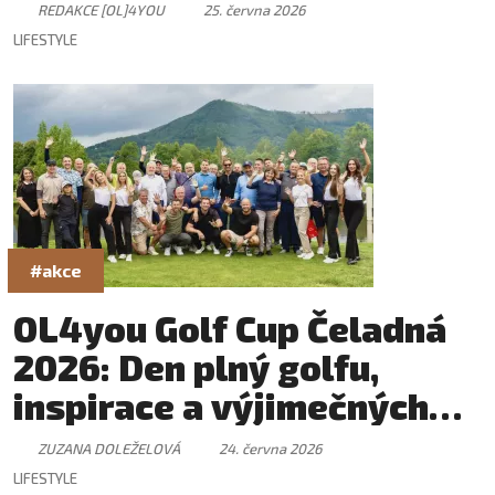
REDAKCE [OL]4YOU
25. června 2026
LIFESTYLE
#akce
OL4you Golf Cup Čeladná
2026: Den plný golfu,
inspirace a výjimečných
setkání
ZUZANA DOLEŽELOVÁ
24. června 2026
LIFESTYLE