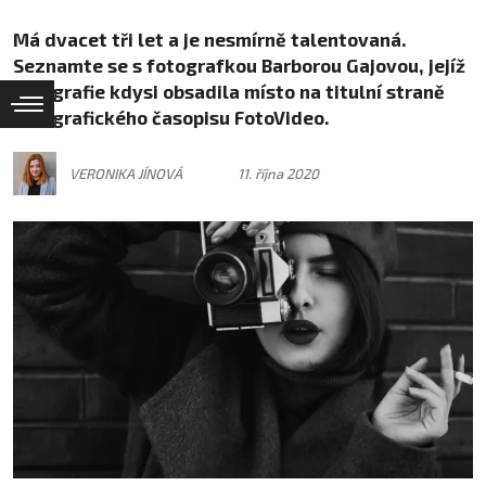
Má dvacet tři let a je nesmírně talentovaná.
Seznamte se s fotografkou Barborou Gajovou, jejíž
fotografie kdysi obsadila místo na titulní straně
fotografického časopisu FotoVideo.
VERONIKA JÍNOVÁ
11. října 2020