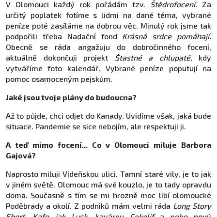
V Olomouci každý rok pořádám tzv.
Štědrofocení.
Za
určitý poplatek fotíme s lidmi na dané téma, vybrané
peníze poté zasíláme na dobrou věc. Minulý rok jsme tak
podpořili třeba Nadační fond
Krásná srdce pomáhají.
Obecně se ráda angažuju do dobročinného focení,
aktuálně dokončuji projekt
Štastné a chlupaté,
kdy
vytváříme foto kalendář. Vybrané peníze poputují na
pomoc osamoceným pejskům.
Jaké jsou tvoje plány do budoucna?
Až to půjde, chci odjet do Kanady. Uvidíme však, jaká bude
situace. Pandemie se sice nebojím, ale respektuji ji.
A teď mimo focení... Co v Olomouci miluje Barbora
Gajová?
Naprosto miluji Vídeňskou ulici. Tamní staré vily, je to jak
v jiném světě. Olomouc má své kouzlo, je to tady opravdu
doma. Současně s tím se mi hrozně moc líbí olomoucké
Poděbrady a okolí. Z podniků mám velmi ráda
Long Story
Short, Kafe jak Lusk,
kavárnu
Cokolif
a nebo nový