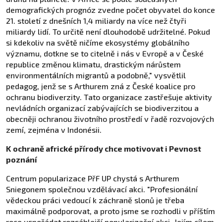
demografických prognóz zvedne počet obyvatel do konce
21. století z dnešních 1,4 miliardy na více než čtyři
miliardy lidí. To určitě není dlouhodobě udržitelné. Pokud
si kdekoliv na světě ničíme ekosystémy globálního
významu, dotkne se to citelně i nás v Evropě a v České
republice změnou klimatu, drastickým nárůstem
environmentálních migrantů a podobně," vysvětlil
pedagog, jenž se s Arthurem zná z České koalice pro
ochranu biodiverzity. Tato organizace zastřešuje aktivity
nevládních organizací zabývajících se biodiverzitou a
obecněji ochranou životního prostředí v řadě rozvojových
zemí, zejména v Indonésii.
K
ochraně africké přírody chce motivovat i Pevnost
poznání
Centrum popularizace PřF UP chystá s Arthurem
Sniegonem společnou vzdělávací akci. "Profesionální
vědeckou práci vedoucí k záchraně slonů je třeba
maximálně podporovat, a proto jsme se rozhodli v příštím
roce uspořádat rozsáhlejší popularizační akci. Jejím cílem