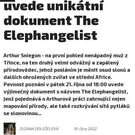
uvede unikátní
dokument The
Elephangelist
Arthur Sniegon - na první pohled nenápadný muž z
Třince, na ten druhý velmi odvážný a zapálený
přírodovědec, jehož posláním je měnit osud slonů a
dalších ohrožených zvířat ve střední Africe.
Pevnost poznání v pátek 21. října od 18:00 uvede
výjimečný dokument s názvem The Elephangelist,
jenž pojednává o Arthurově práci zahrnující nejen
mapování přírody, ale také rozkrývání sítě pytláků
se slonovinou...
ZUZANA DOLEŽELOVÁ
19. října 2022