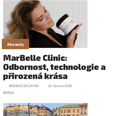
#beauty
MarBelle Clinic:
Odbornost, technologie a
přirozená krása
REDAKCE [OL]4YOU
22. června 2026
KRÁSA