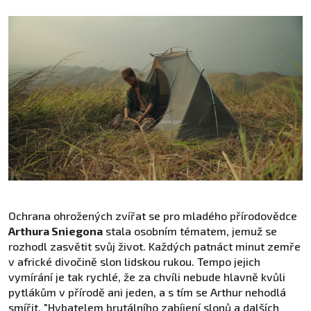
Ochrana ohrožených zvířat se pro mladého přírodovědce
Arthura Sniegona
stala osobním tématem, jemuž se
rozhodl zasvětit svůj život. Každých patnáct minut zemře
v africké divočině slon lidskou rukou. Tempo jejich
vymírání je tak rychlé, že za chvíli nebude hlavně kvůli
pytlákům v přírodě ani jeden, a s tím se Arthur nehodlá
smířit. "Hybatelem brutálního zabíjení slonů a dalších