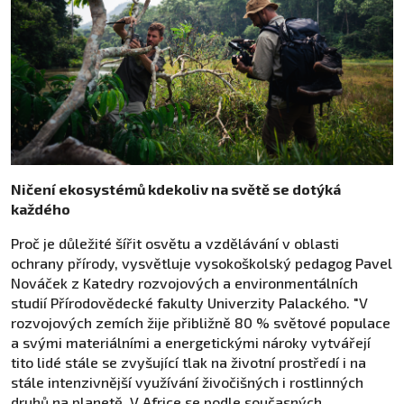
Ničení ekosystémů kdekoliv na světě se dotýká
každého
Proč je důležité šířit osvětu a vzdělávání v oblasti
ochrany přírody, vysvětluje vysokoškolský pedagog Pavel
Nováček z Katedry rozvojových a environmentálních
studií Přírodovědecké fakulty Univerzity Palackého. "V
rozvojových zemích žije přibližně 80 % světové populace
a svými materiálními a energetickými nároky vytvářejí
tito lidé stále se zvyšující tlak na životní prostředí i na
stále intenzivnější využívání živočišných i rostlinných
druhů na planetě. V Africe se podle současných