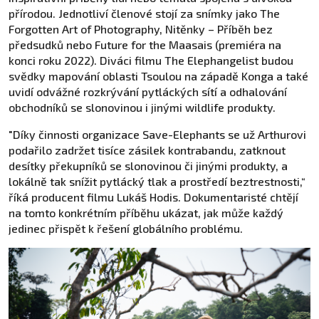
přírodou. Jednotliví členové stojí za snímky jako The
Forgotten Art of Photography, Nitěnky – Příběh bez
předsudků nebo Future for the Maasais (premiéra na
konci roku 2022). Diváci filmu The Elephangelist budou
svědky mapování oblasti Tsoulou na západě Konga a také
uvidí odvážné rozkrývání pytláckých sítí a odhalování
obchodníků se slonovinou i jinými wildlife produkty.
"Díky činnosti organizace Save-Elephants se už Arthurovi
podařilo zadržet tisíce zásilek kontrabandu, zatknout
desítky překupníků se slonovinou či jinými produkty, a
lokálně tak snížit pytlácký tlak a prostředí beztrestnosti,“
říká producent filmu Lukáš Hodis. Dokumentaristé chtějí
na tomto konkrétním příběhu ukázat, jak může každý
jedinec přispět k řešení globálního problému.