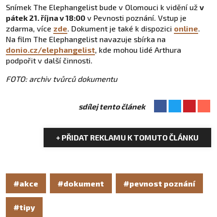
Snímek The Elephangelist bude v Olomouci k vidění už
v
pátek 21. října v 18:00
v Pevnosti poznání. Vstup je
zdarma, více
zde
. Dokument je také k dispozici
online
.
Na film The Elephangelist navazuje sbírka na
donio.cz/elephangelist
, kde mohou lidé Arthura
podpořit v další činnosti.
FOTO: archiv tvůrců dokumentu
sdílej tento článek
+ PŘIDAT REKLAMU K TOMUTO ČLÁNKU
#akce
#dokument
#pevnost poznání
#tipy