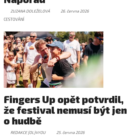
ZUZANA DOLEŽELOVÁ
26. června 2026
CESTOVÁNÍ
Fingers Up opět potvrdil,
že festival nemusí být jen
o hudbě
REDAKCE [OL]4YOU
25. června 2026