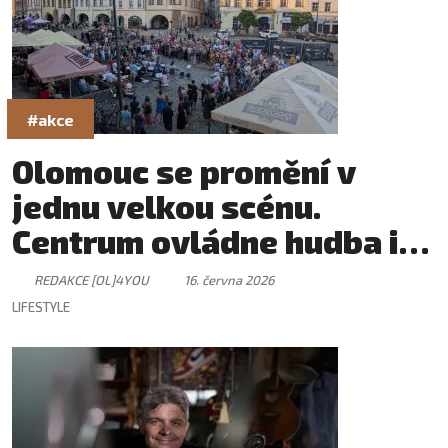
#akce
Olomouc se promění v
jednu velkou scénu.
Centrum ovládne hudba i
skvělá atmosféra
REDAKCE [OL]4YOU
16. června 2026
LIFESTYLE