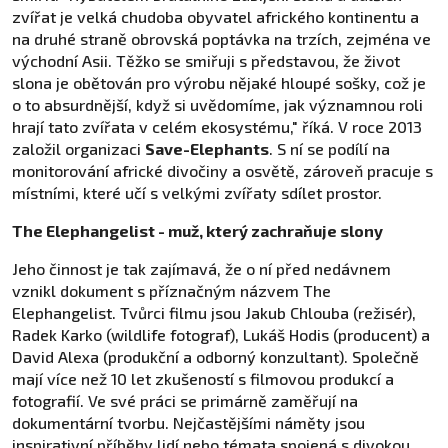
zvířat je velká chudoba obyvatel afrického kontinentu a
na druhé straně obrovská poptávka na trzích, zejména ve
východní Asii. Těžko se smiřuji s představou, že život
slona je obětován pro výrobu nějaké hloupé sošky, což je
o to absurdnější, když si uvědomíme, jak významnou roli
hrají tato zvířata v celém ekosystému," říká. V roce 2013
založil organizaci
Save-Elephants
. S ní se podílí na
monitorování africké divočiny a osvětě, zároveň pracuje s
místními, které učí s velkými zvířaty sdílet prostor.
The Elephangelist - muž, který zachraňuje slony
Jeho činnost je tak zajímavá, že o ní před nedávnem
vznikl dokument s příznačným názvem The
Elephangelist. Tvůrci filmu jsou Jakub Chlouba (režisér),
Radek Karko (wildlife fotograf), Lukáš Hodis (producent) a
David Alexa (produkční a odborný konzultant). Společně
mají více než 10 let zkušeností s filmovou produkcí a
fotografií. Ve své práci se primárně zaměřují na
dokumentární tvorbu. Nejčastějšími náměty jsou
inspirativní příběhy lidí nebo témata spojená s divokou