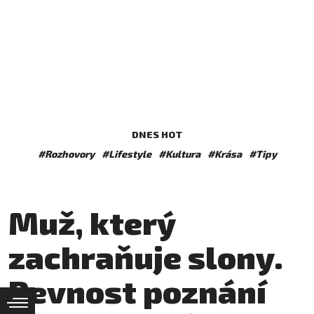
DNES HOT
#Rozhovory
#Lifestyle
#Kultura
#Krása
#Tipy
Muž, který
zachraňuje slony.
Pevnost poznání