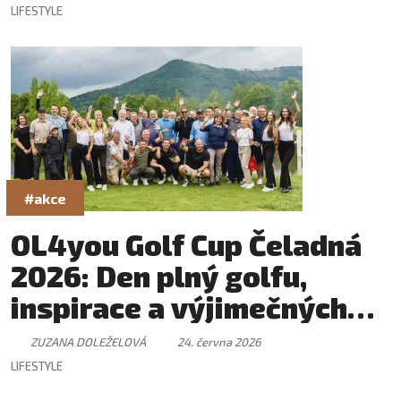
LIFESTYLE
#akce
OL4you Golf Cup Čeladná
2026: Den plný golfu,
inspirace a výjimečných
setkání
ZUZANA DOLEŽELOVÁ
24. června 2026
LIFESTYLE