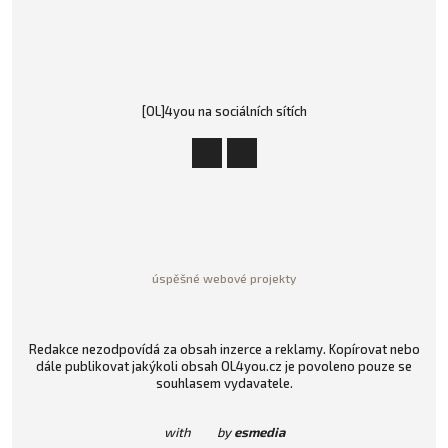
[OL]4you na sociálních sítích
úspěšné webové projekty
Redakce nezodpovídá za obsah inzerce a reklamy. Kopírovat nebo
dále publikovat jakýkoli obsah OL4you.cz je povoleno pouze se
souhlasem vydavatele.
with
by
esmedia