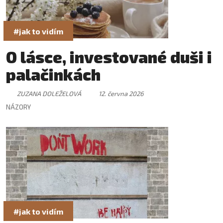
#jak to vidím
O lásce, investované duši i
palačinkách
ZUZANA DOLEŽELOVÁ
12. června 2026
NÁZORY
#jak to vidím