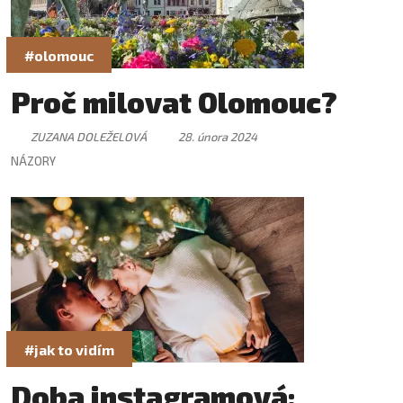
#olomouc
Proč milovat Olomouc?
ZUZANA DOLEŽELOVÁ
28. února 2024
NÁZORY
#jak to vidím
Doba instagramová: