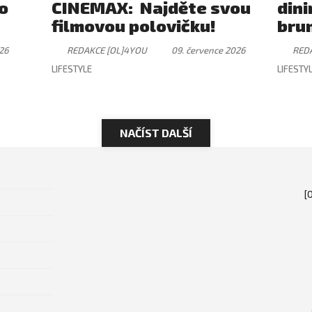
ro
CINEMAX: Najděte svou
dini
filmovou polovičku!
brun
záži
26
REDAKCE [OL]4YOU
09. července 2026
RED
ryt
LIFESTYLE
LIFESTY
NAČÍST DALŠÍ
[