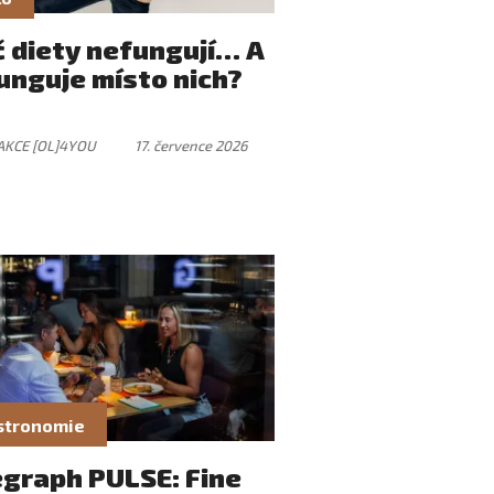
č diety nefungují… A
unguje místo nich?
AKCE [OL]4YOU
17. července 2026
stronomie
egraph PULSE: Fine