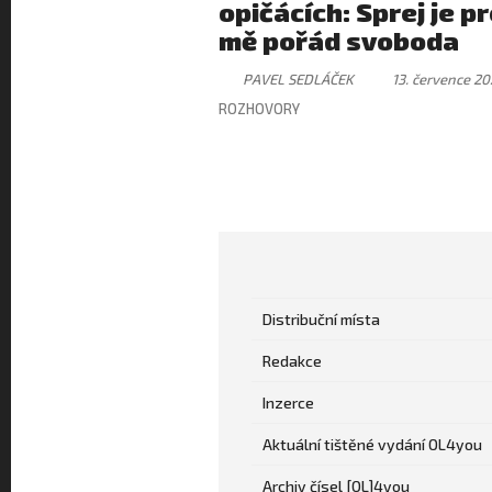
opičácích: Sprej je p
mě pořád svoboda
PAVEL SEDLÁČEK
13. července 20
ROZHOVORY
Distribuční místa
Redakce
Inzerce
Aktuální tištěné vydání OL4you
Archiv čísel [OL]4you