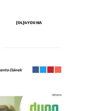
[OL]4YOU NA
 tento článek
reklama