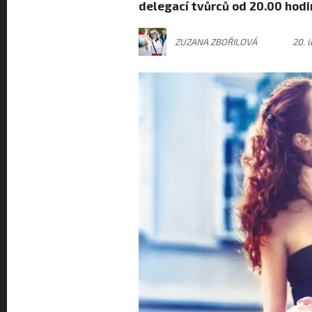
delegací tvůrců od 20.00 hodi
ZUZANA ZBOŘILOVÁ
20. 