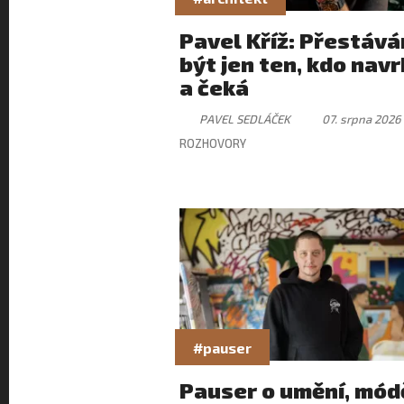
Pavel Kříž: Přestáv
být jen ten, kdo nav
a čeká
PAVEL SEDLÁČEK
07. srpna 2026
ROZHOVORY
#pauser
Pauser o umění, módě