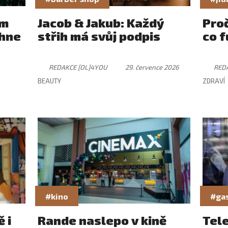
ám
Jacob & Jakub: Každý
Pro
rhne
střih má svůj podpis
co f
REDAKCE [OL]4YOU
29. července 2026
RED
BEAUTY
ZDRAVÍ
#kino
#ga
 i
Rande naslepo v kině
Tel