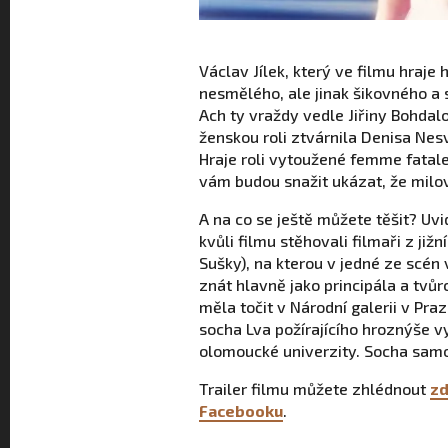
Václav Jílek, který ve filmu hraje
nesmělého, ale jinak šikovného a 
Ach ty vraždy vedle Jiřiny Bohdalo
ženskou roli ztvárnila Denisa Nesv
Hraje roli vytoužené femme fatale,
vám budou snažit ukázat, že milova
A na co se ještě můžete těšit? Uv
kvůli filmu stěhovali filmaři z již
Sušky), na kterou v jedné ze scé
znát hlavně jako principála a tvů
měla točit v Národní galerii v Pr
socha Lva požírajícího hroznýše vy
olomoucké univerzity. Socha samo
Trailer filmu můžete zhlédnout
z
Facebooku
.