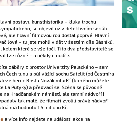
 hlavní postavu kunsthistorika – kluka trochu
sympatického, se objevil už v detektivním seriálu
vé, ale hlavní filmovou roli dostal poprvé. Hlavní
ačilová – tu jste mohli vidět v šestém díle Básníků.
 kolem které se vše točí. Tito dva představitelé se
t lze různě – a někdy i modře.
idíte záběry z prostor Univerzity Palackého – sem
ních Čech tunu a půl vážící sochu Satelit (od Čestmíra
n vleze herec Rosťa Novák mladší (kterého můžete
rce La Putyky) a předvádí se. Scéna se původně
aze na Hradčanském náměstí, ale tamní nádvoří i
padaly tak malé, že filmaři zvolili právě nádvoří
tná má hodnotu 1,5 milionu Kč.
de
a více info najdete na události akce na