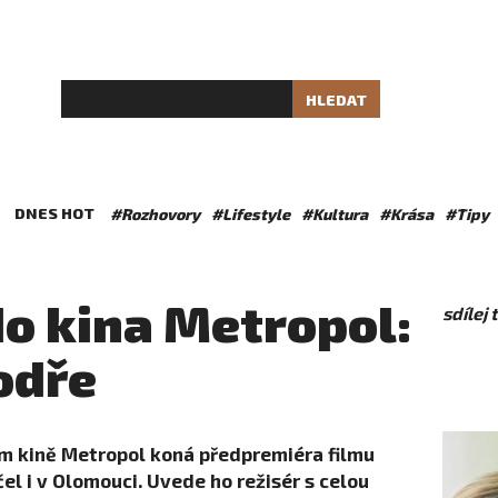
HLEDAT
DNES HOT
#Rozhovory
#Lifestyle
#Kultura
#Krása
#Tipy
o kina Metropol:
sdílej
odře
ém kině Metropol koná předpremiéra filmu
čel i v Olomouci. Uvede ho režisér s celou