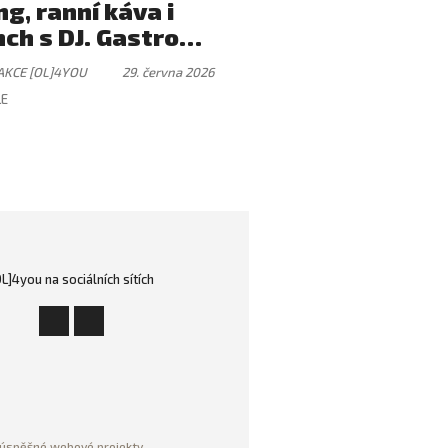
ng, ranní káva i
ch s DJ. Gastro
tek, který má svůj
AKCE [OL]4YOU
29. června 2026
mus
LE
OL]4you na sociálních sítích
úspěšné webové projekty