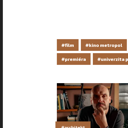
#film
#kino metropol
#premiéra
#univerzita 
#architekt