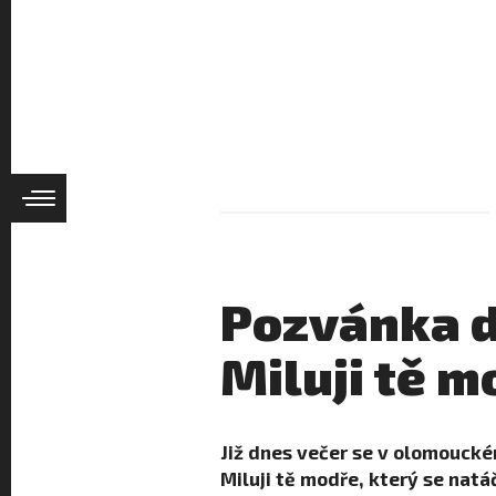
Pozvánka d
Miluji tě m
Již dnes večer se v olomouck
Miluji tě modře, který se natá