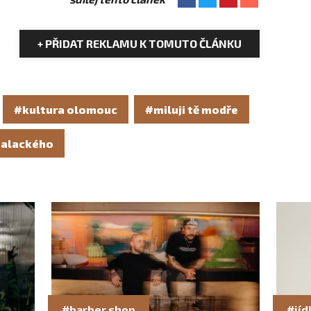
+ PŘIDAT REKLAMU K TOMUTO ČLÁNKU
#kultura olomouc
#miluji tě modře
palackého
#barber shop
#jíd