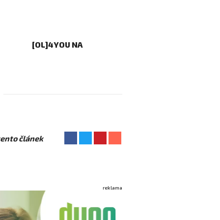
[OL]4YOU NA
 tento článek
reklama