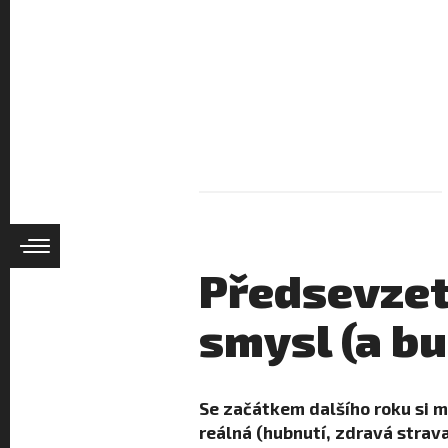
Předsevzetí
smysl (a bu
Se začátkem dalšího roku si m
reálná (hubnutí, zdravá strava