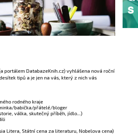
 (a portálem DatabazeKnih.cz) vyhlášena nová roční
esítek tipů a je jen na vás, který z nich vás
mého rodného kraje
aminka/babička/přátelé/bloger
orie, válka, skutečný příběh, jídlo...)
ili
 Litera, Státní cena za literaturu, Nobelova cena)