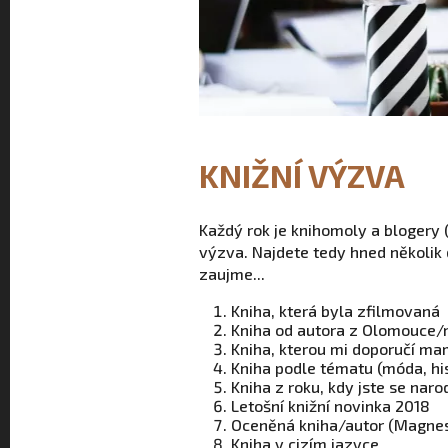
KNIŽNÍ VÝZVA
Každý rok je knihomoly a blogery
výzva. Najdete tedy hned několik d
zaujme...
Kniha, která byla zfilmovaná
Kniha od autora z Olomouce/
Kniha, kterou mi doporučí m
Kniha podle tématu (móda, hist
Kniha z roku, kdy jste se narod
Letošní knižní novinka 2018
Oceněná kniha/autor (Magnesia
Kniha v cizím jazyce