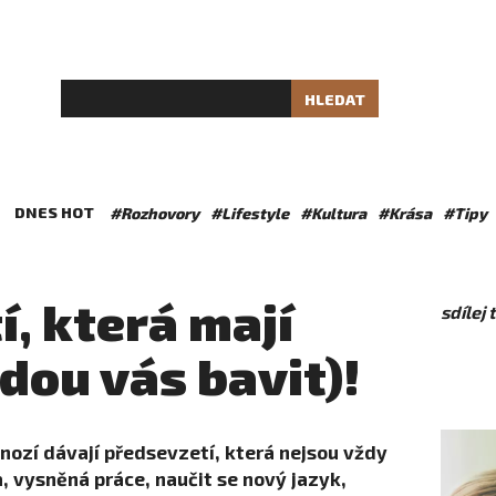
HLEDAT
DNES HOT
#Rozhovory
#Lifestyle
#Kultura
#Krása
#Tipy
, která mají
sdílej
dou vás bavit)!
nozí dávají předsevzetí, která nejsou vždy
, vysněná práce, naučit se nový jazyk,