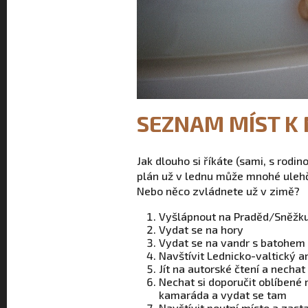
SEZNAM MÍST K 
Jak dlouho si říkáte (sami, s rodin
plán už v lednu může mnohé ulehčit
Nebo něco zvládnete už v zimě?
Vyšlápnout na Praděd/Sněžku
Vydat se na hory
Vydat se na vandr s batohem č
Navštívit Lednicko-valtický a
Jít na autorské čtení a nechat
Nechat si doporučit oblíbené 
kamaráda a vydat se tam
Navštívit poutní místo a zast