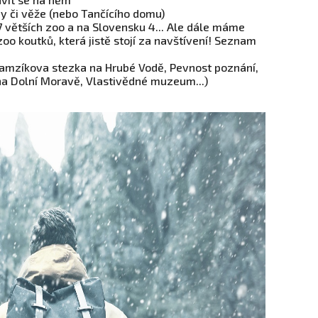
ny či věže (nebo Tančícího domu)
7 větších zoo a na Slovensku 4... Ale dále máme
o koutků, která jistě stojí za navštívení! Seznam
(Kamzíkova stezka na Hrubé Vodě, Pevnost poznání,
na Dolní Moravě, Vlastivědné muzeum...)