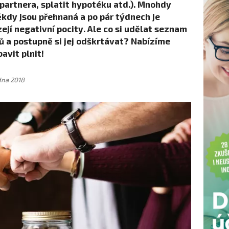
o partnera, splatit hypotéku atd.). Mnohdy
ěkdy jsou přehnaná a po pár týdnech je
zejí negativní pocity. Ale co si udělat seznam
 a postupně si jej odškrtávat? Nabízíme
avit plnit!
edna 2018