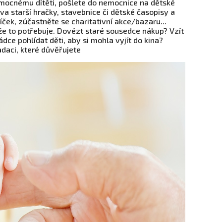
mocnému dítěti, pošlete do nemocnice na dětské
a starší hračky, stavebnice či dětské časopisy a
ček, zúčastněte se charitativní akce/bazaru...
e to potřebuje. Dovézt staré sousedce nákup? Vzít
ce pohlídat děti, aby si mohla vyjít do kina?
adaci, které důvěřujete