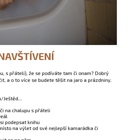
NAVŠTÍVENÍ
ou, s přáteli), že se podíváte tam či onam? Dobrý
, a o to více se budete těšit na jaro a prázdniny.
/Ještěd...
i na chalupu s přáteli
reál
 si podepsat knihu
místo na výlet od své nejlepší kamarádka či
avit se na něm