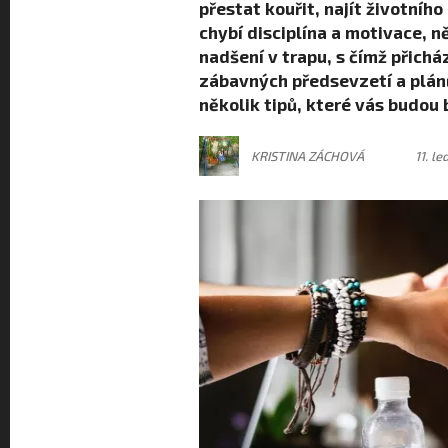
přestat kouřit, najít životníh
chybí disciplína a motivace, n
nadšení v trapu, s čímž přichá
zábavných předsevzetí a plánů
několik tipů, které vás budou b
KRISTINA ZÁCHOVÁ
11. l