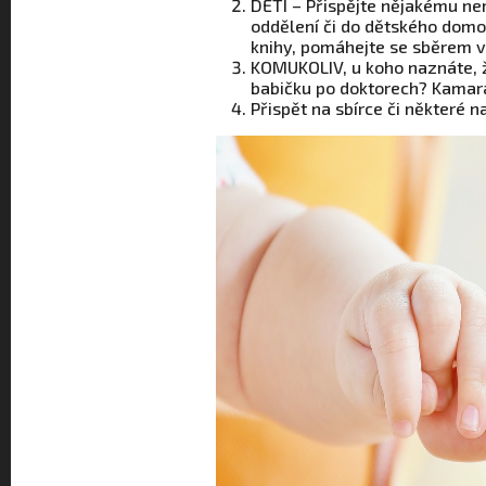
DĚTI – Přispějte nějakému ne
oddělení či do dětského domov
knihy, pomáhejte se sběrem ví
KOMUKOLIV, u koho naznáte, ž
babičku po doktorech? Kamarád
Přispět na sbírce či některé n