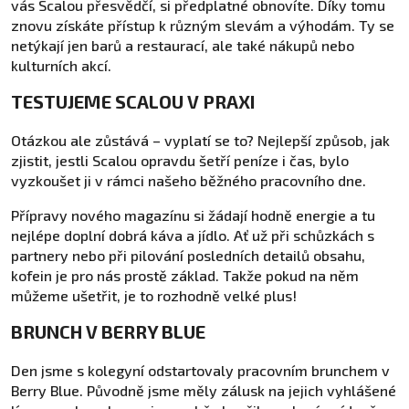
vás Scalou přesvědčí, si předplatné obnovíte. Díky tomu
znovu získáte přístup k různým slevám a výhodám. Ty se
netýkají jen barů a restaurací, ale také nákupů nebo
kulturních akcí.
TESTUJEME SCALOU V PRAXI
Otázkou ale zůstává – vyplatí se to? Nejlepší způsob, jak
zjistit, jestli Scalou opravdu šetří peníze i čas, bylo
vyzkoušet ji v rámci našeho běžného pracovního dne.
Přípravy nového magazínu si žádají hodně energie a tu
nejlépe doplní dobrá káva a jídlo. Ať už při schůzkách s
partnery nebo při pilování posledních detailů obsahu,
kofein je pro nás prostě základ. Takže pokud na něm
můžeme ušetřit, je to rozhodně velké plus!
BRUNCH V BERRY BLUE
Den jsme s kolegyní odstartovaly pracovním brunchem v
Berry Blue. Původně jsme měly zálusk na jejich vyhlášené