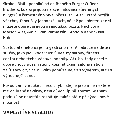
širokou škálu podniků od oblíbeného Burger & Beer
Brothers, kde si přijdou na své milovníci šťavnatých
burgerů a řemeslného piva, přes Fishi Sushi, které potěší
všechny fanoušky japonské kuchyně, až po Lobster, kde si
můžete dopřát pravou neapolskou pizzu. Nechybí ani
Maison Viet, Amici, Pan Parmazán, Stodola nebo Sushi
Hub.
Scalou ale nekončí jen u gastronomie. V nabídce najdete i
služby, jako jsou kadeřnictví, beauty salony, fitness
centra nebo třeba zábavní podniky. Ať už si tedy chcete
dopřát nový účes, relax v kosmetickém salonu nebo si
zajít zacvičit, Scalou vám pomůže nejen s výběrem, ale i s
výhodnější cenou.
Pokud vám v aplikaci něco chybí, stejně jako mně některé
mé oblíbené kavárny, není důvod úplně zoufat. Seznam
podniků se neustále rozšiřuje, takže stále přibývají nové
možnosti.
VYPLATÍ SE SCALOU?