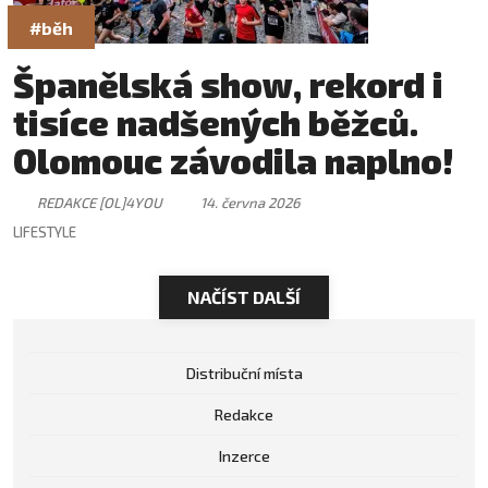
#běh
Španělská show, rekord i
tisíce nadšených běžců.
Olomouc závodila naplno!
REDAKCE [OL]4YOU
14. června 2026
LIFESTYLE
NAČÍST DALŠÍ
Distribuční místa
Redakce
Inzerce