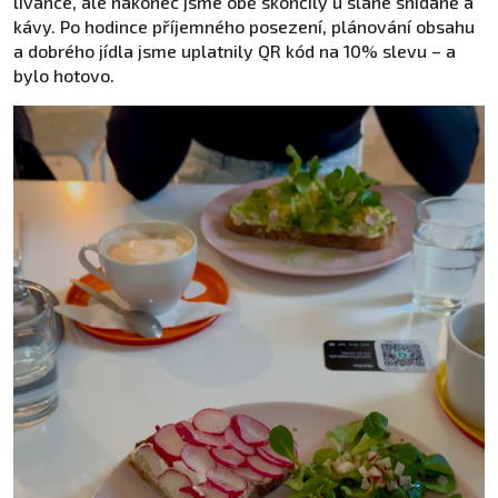
lívance, ale nakonec jsme obě skončily u slané snídaně a
kávy. Po hodince příjemného posezení, plánování obsahu
a dobrého jídla jsme uplatnily QR kód na 10% slevu – a
bylo hotovo.