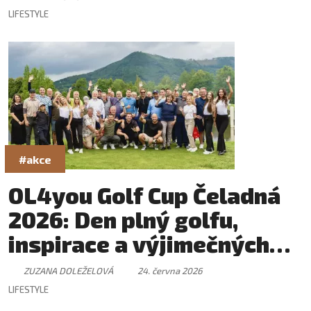
LIFESTYLE
#akce
OL4you Golf Cup Čeladná
2026: Den plný golfu,
inspirace a výjimečných
setkání
ZUZANA DOLEŽELOVÁ
24. června 2026
LIFESTYLE