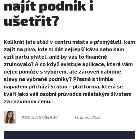
najít podnik i
ušetřit?
Kolikrát jste stáli v centru města a přemýšleli, kam
zajít na pivo, kde si dát nejlepší kávu nebo kam
vzít partu přátel, aniž by vás to finančně
zruinovalo? A co když existuje aplikace, která vám
nejen pomůže s výběrem, ale zároveň nabídne
slevy na vybrané podniky? Přesně s tímhle
nápadem přichází Scalou – platforma, která se
tváří jako váš osobní průvodce městským životem
za rozumnou cenu.
VENDULA STŘEDOVÁ
13. února 2025