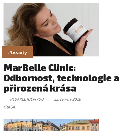
#beauty
MarBelle Clinic:
Odbornost, technologie a
přirozená krása
REDAKCE [OL]4YOU
22. června 2026
KRÁSA