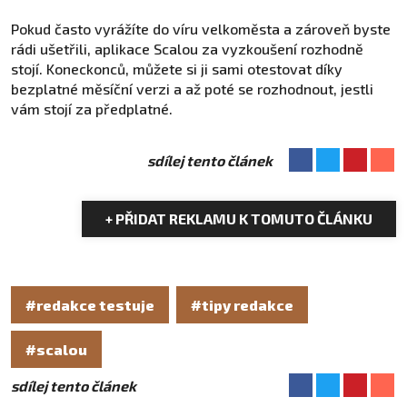
Pokud často vyrážíte do víru velkoměsta a zároveň byste
rádi ušetřili, aplikace Scalou za vyzkoušení rozhodně
stojí. Koneckonců, můžete si ji sami otestovat díky
bezplatné měsíční verzi a až poté se rozhodnout, jestli
vám stojí za předplatné.
sdílej tento článek
+ PŘIDAT REKLAMU K TOMUTO ČLÁNKU
#redakce testuje
#tipy redakce
#scalou
sdílej tento článek