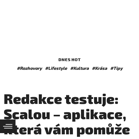
DNES HOT
#Rozhovory
#Lifestyle
#Kultura
#Krása
#Tipy
Redakce testuje:
Scalou – aplikace,
která vám pomůže