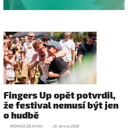
Fingers Up opět potvrdil,
že festival nemusí být jen
o hudbě
REDAKCE [OL]4YOU
25. června 2026