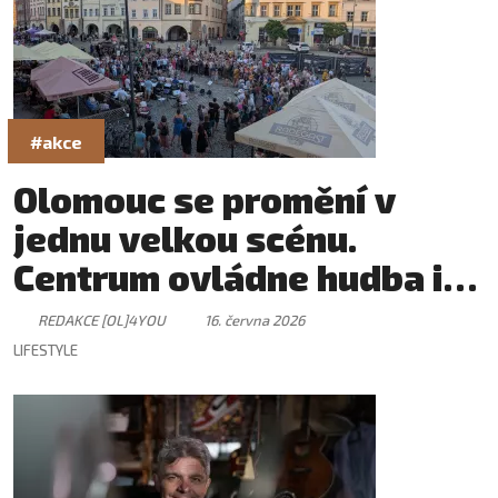
#akce
Olomouc se promění v
jednu velkou scénu.
Centrum ovládne hudba i
skvělá atmosféra
REDAKCE [OL]4YOU
16. června 2026
LIFESTYLE