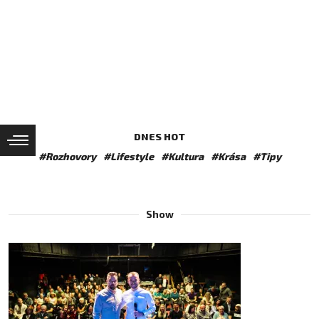
DNES HOT
#Rozhovory
#Lifestyle
#Kultura
#Krása
#Tipy
Show