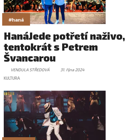
#haná
HanáJede potřetí naživo,
tentokrát s Petrem
Švancarou
VENDULA STŘEDOVÁ
31. října 2024
KULTURA