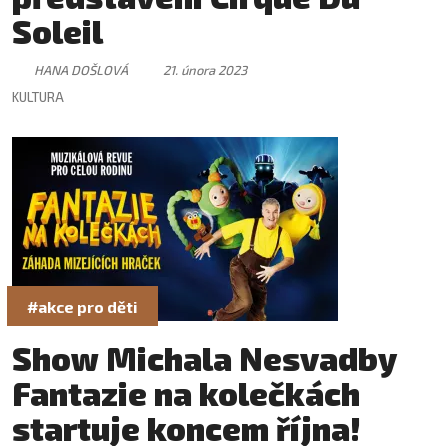
Soleil
HANA DOŠLOVÁ
21. února 2023
KULTURA
#akce pro děti
Show Michala Nesvadby
Fantazie na kolečkách
startuje koncem října!