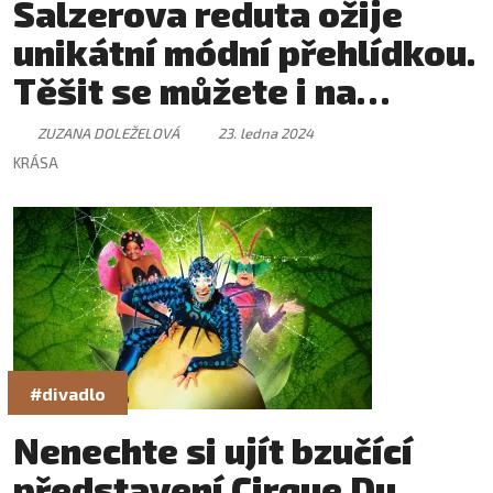
Salzerova reduta ožije
unikátní módní přehlídkou.
Těšit se můžete i na
koncert a skvělé jídlo
ZUZANA DOLEŽELOVÁ
23. ledna 2024
KRÁSA
#divadlo
Nenechte si ujít bzučící
představení Cirque Du