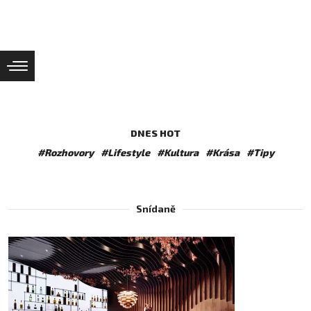
DNES HOT
#Rozhovory
#Lifestyle
#Kultura
#Krása
#Tipy
Snídaně