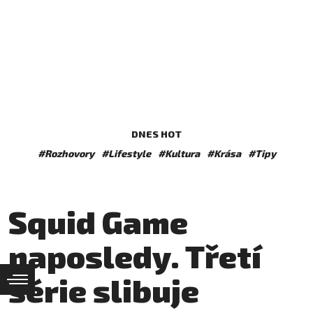
DNES HOT
#Rozhovory
#Lifestyle
#Kultura
#Krása
#Tipy
Squid Game
naposledy. Třetí
série slibuje