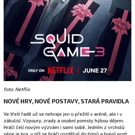
foto: Netflix
NOVÉ HRY, NOVÉ POSTAVY, STARÁ PRAVIDLA
Ve třetí řadě už se nehraje jen o přežití v aréně, ale i v
zákulisí. Vzpoury, zrady a osobní pomsty hýbou dějem.
Hráči čelí novým výzvám i sami sobě. Jedním z vrcholů
série je hra, v níž se hráči rozdělují do týmů a bojují proti