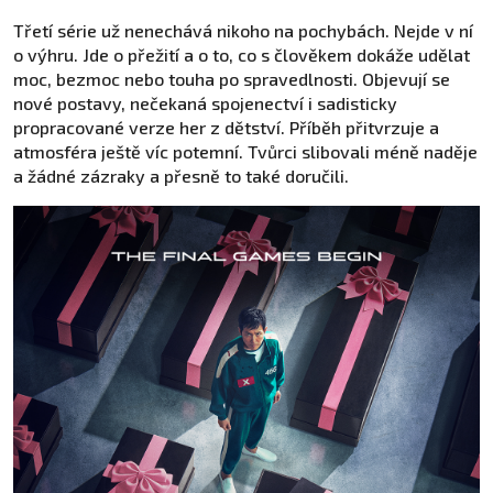
Třetí série už nenechává nikoho na pochybách. Nejde v ní
o výhru. Jde o přežití a o to, co s člověkem dokáže udělat
moc, bezmoc nebo touha po spravedlnosti. Objevují se
nové postavy, nečekaná spojenectví i sadisticky
propracované verze her z dětství. Příběh přitvrzuje a
atmosféra ještě víc potemní. Tvůrci slibovali méně naděje
a žádné zázraky a přesně to také doručili.