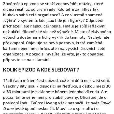
Závěrečná epizoda se snaží zodpovědět otázky, které
diváci řešili už od první řady: Kdo tahá za nitky? Jak
hluboko sahá celá organizace? A co vlastně znamená
„výhra“ v systému, kde jsou lidé jen figurky? Odpovědi
přicházejí, ale nejsou černobílé. Finále je spíš reflexivní
než akční, filozofické víc než výbušné. Místo očekávaného
výbuchu dostaneme tichý výkřik do temnoty. Nechybí ale
překvapení. Objevuje se nová postava, která zamíchá
kartami nejen mezi hráči, ale i na vyšších úrovních celé
organizace. A pokud si myslíte, že víte, jak to dopadne,
připravte se na zklamání.
KOLIK EPIZOD A KDE SLEDOVAT?
Třetí řada má jen šest epizod, což z ní dělá nejkratší sérii.
Všechny díly jsou k dispozici na Netflixu, s délkou mezi 30
a 60 minutami je zvládnete během jednoho víkendu. Ale
pozor, tahle série není pro slabší povahy. Oficiálně jde o
poslední řadu. Tvůrce Hwang však naznačil, že svět
Squid
Game
ještě úplně neskončil. Mluví se o spin-offu i o
americkém remaku. A jestli nás tenhle temný svět něco