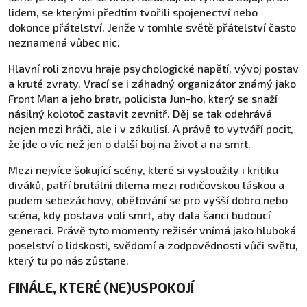
lidem, se kterými předtím tvořili spojenectví nebo
dokonce přátelství. Jenže v tomhle světě přátelství často
neznamená vůbec nic.
Hlavní roli znovu hraje psychologické napětí, vývoj postav
a kruté zvraty. Vrací se i záhadný organizátor známý jako
Front Man a jeho bratr, policista Jun-ho, který se snaží
násilný kolotoč zastavit zevnitř. Děj se tak odehrává
nejen mezi hráči, ale i v zákulisí. A právě to vytváří pocit,
že jde o víc než jen o další boj na život a na smrt.
Mezi nejvíce šokující scény, které si vysloužily i kritiku
diváků, patří brutální dilema mezi rodičovskou láskou a
pudem sebezáchovy, obětování se pro vyšší dobro nebo
scéna, kdy postava volí smrt, aby dala šanci budoucí
generaci. Právě tyto momenty režisér vnímá jako hluboká
poselství o lidskosti, svědomí a zodpovědnosti vůči světu,
který tu po nás zůstane.
FINÁLE, KTERÉ (NE)USPOKOJÍ