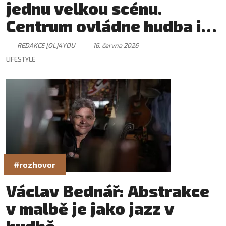
jednu velkou scénu.
Centrum ovládne hudba i
skvělá atmosféra
REDAKCE [OL]4YOU
16. června 2026
LIFESTYLE
#rozhovor
Václav Bednář: Abstrakce
v malbě je jako jazz v