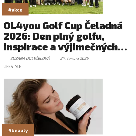
#akce
OL4you Golf Cup Čeladná
2026: Den plný golfu,
inspirace a výjimečných
setkání
ZUZANA DOLEŽELOVÁ
24. června 2026
LIFESTYLE
#beauty