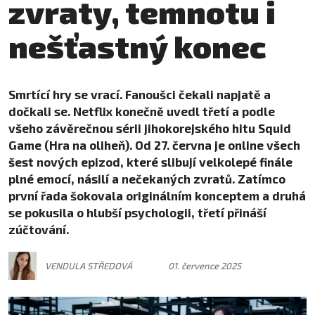
zvraty, temnotu i
nešťastný konec
Smrtící hry se vrací. Fanoušci čekali napjatě a
dočkali se. Netflix konečně uvedl třetí a podle
všeho závěrečnou sérii jihokorejského hitu Squid
Game (Hra na oliheň). Od 27. června je online všech
šest nových epizod, které slibují velkolepé finále
plné emocí, násilí a nečekaných zvratů. Zatímco
první řada šokovala originálním konceptem a druhá
se pokusila o hlubší psychologii, třetí přináší
zúčtování.
VENDULA STŘEDOVÁ
01. července 2025