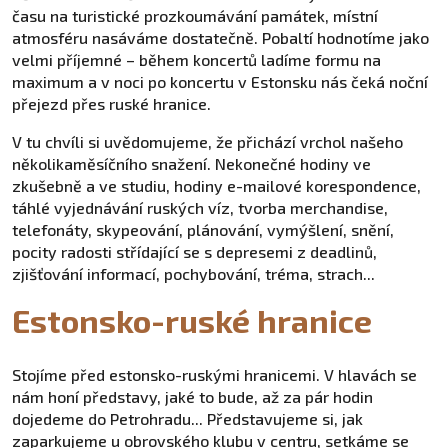
času na turistické prozkoumávání památek, místní
atmosféru nasáváme dostatečně. Pobaltí hodnotíme jako
velmi příjemné – během koncertů ladíme formu na
maximum a v noci po koncertu v Estonsku nás čeká noční
přejezd přes ruské hranice.
V tu chvíli si uvědomujeme, že přichází vrchol našeho
několikaměsíčního snažení. Nekonečné hodiny ve
zkušebně a ve studiu, hodiny e-mailové korespondence,
táhlé vyjednávání ruských víz, tvorba merchandise,
telefonáty, skypeování, plánování, vymýšlení, snění,
pocity radosti střídající se s depresemi z deadlinů,
zjišťování informací, pochybování, tréma, strach...
Estonsko-ruské hranice
Stojíme před estonsko-ruskými hranicemi. V hlavách se
nám honí představy, jaké to bude, až za pár hodin
dojedeme do Petrohradu... Představujeme si, jak
zaparkujeme u obrovského klubu v centru, setkáme se