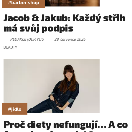
#barber shop
Jacob & Jakub: Každý střih
má svůj podpis
REDAKCE [OL]4YOU
29. července 2026
BEAUTY
#jídlo
Proč diety nefungují… A co