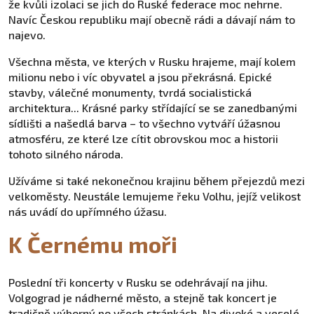
že kvůli izolaci se jich do Ruské federace moc nehrne.
Navíc Českou republiku mají obecně rádi a dávají nám to
najevo.
Všechna města, ve kterých v Rusku hrajeme, mají kolem
milionu nebo i víc obyvatel a jsou překrásná. Epické
stavby, válečné monumenty, tvrdá socialistická
architektura... Krásné parky střídající se se zanedbanými
sídlišti a našedlá barva – to všechno vytváří úžasnou
atmosféru, ze které lze cítit obrovskou moc a historii
tohoto silného národa.
Užíváme si také nekonečnou krajinu během přejezdů mezi
velkoměsty. Neustále lemujeme řeku Volhu, jejíž velikost
nás uvádí do upřímného úžasu.
K Černému moři
Poslední tři koncerty v Rusku se odehrávají na jihu.
Volgograd je nádherné město, a stejně tak koncert je
tradičně výborný po všech stránkách. Na divoké a veselé