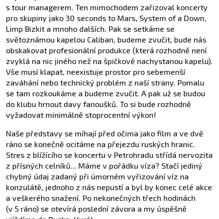
s tour managerem. Ten mimochodem zařizoval koncerty
pro skupiny jako 30 seconds to Mars, System of a Down,
Limp Bizkit a mnoho dalších. Pak se setkáme se
světoznámou kapelou Caliban, budeme zvučit, bude nás
obskakovat profesionální produkce (která rozhodně není
zvyklá na nic jiného než na špičkově nachystanou kapelu).
Vše musí klapat, neexistuje prostor pro sebemenší
zaváhání nebo technický problém z naší strany. Pomalu
se tam rozkoukáme a budeme zvučit. A pak už se budou
do klubu hrnout davy fanoušků. To si bude rozhodně
vyžadovat minimálně stoprocentní výkon!
Naše představy se míhají před očima jako film a ve dvě
ráno se konečně ocitáme na přejezdu ruských hranic.
Stres z blížícího se koncertu v Petrohradu střídá nervozita
z přísných celníků... Máme v pořádku víza? Stačí jediný
chybný údaj zadaný při úmorném vyřizování víz na
konzulátě, jednoho z nás nepustí a byl by konec celé akce
a veškerého snažení. Po nekonečných třech hodinách
(v 5 ráno) se otevírá poslední závora a my úspěšně