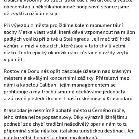
obecenstvo a několikahodinové podpisové seance jsme
už zvyklí a užíváme si je.
Při výjezdu z města projíždíme kolem monumentální
sochy Matka vlast volá, která dává vzpomenout na milion
padlých vojáků při bitvě u Stalingradu. Její meč trčí hrdě
vzhůru a mizí v oblacích, které jsou v tuto chvíli velmi
nízko. Tento epický okamžik nám zůstane navždy vrytý
v paměti.
Rostov na Donu nás opět zásobuje úžasem nad krásným
městem a skvělými koncertními zážitky. Přátelství mezi
námi a kapelou Caliban i jejím managementem se
prohlubuje a my trochu smutně očekáváme jedenáctý
a zároveň poslední koncert naší ruské mise v Krasnodaru.
Krasnodar je nesmírně bohaté město u Černého moře,
jeho krása nelze popsat slovy. Díky výrazně jižnějšímu
podnebí zde chybí tradiční našedivělý opar a nám to tu
připomíná spíše nějakou italskou turistickou destinaci. Jen
daleko větší, bohatší a plnou mrakodrapů.