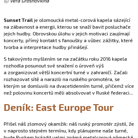
ⓒ Vera Groshovkina
Sunset Trail
je olomoucká metal-corová kapela sázející
na zábavnost a energii, kterou se snaží bavit posluchače
jejich hudby. Obrovskou úlohu v jejich motivaci zaujímají
koncerty, přímý kontakt s fanoušky a vůbec zážitky, které
tvorba a interpretace hudby přinášejí.
S takovýmto myšlením se na začátku roku 2016 kapela
rozhodla posunout své snažení o úroveň výš
a zorganizovat větší koncertní turné v zahraničí. Začali
rozhazovat sítě a narazili na ruského promotéra, se
kterým se domluvili na dvacetidenním turné, přičemž více
než polovinu koncertů měli absolvovat v Ruské federaci...
Deník: East Europe Tour
Přišel náš zlomový okamžik: náš ruský promotér zjistil, že
v naprosto stejném termínu, kdy plánujeme naše turné,
bude Ruskem brázdit velmi známá metalcorová německá