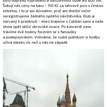
bylo dopředu vyprodáno a návštěvnost bude asi 800 lidí.
Šokují nás ceny na baru – 150 Kč za lahvové pivo s českou
etiketou. I to je asi důvodem, proč ani dnešní večer
neregistrujeme žádného opilého návštěvníka. Klub je
narvaný k prasknutí – dnes hrajeme s Caliban sami a naše
show opět sklízí obrovské ovace. Po koncertě zase
trávíme dvě hodiny focením se s fanoušky
a podepisováním. Vnímáme, že ruské publikum si hudbu
užívá daleko víc než u nás na západě.