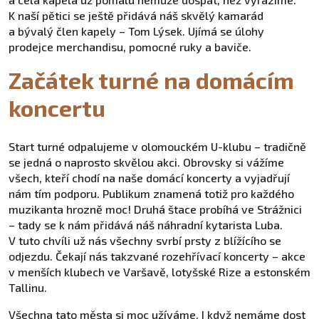
K naší pětici se ještě přidává náš skvělý kamarád
a bývalý člen kapely – Tom Lýsek. Ujímá se úlohy
prodejce merchandisu, pomocné ruky a baviče.
Začátek turné na domácím
koncertu
Start turné odpalujeme v olomouckém U-klubu – tradičně
se jedná o naprosto skvělou akci. Obrovsky si vážíme
všech, kteří chodí na naše domácí koncerty a vyjadřují
nám tím podporu. Publikum znamená totiž pro každého
muzikanta hrozně moc! Druhá štace probíhá ve Strážnici
– tady se k nám přidává náš náhradní kytarista Luba.
V tuto chvíli už nás všechny svrbí prsty z blížícího se
odjezdu. Čekají nás takzvané rozehřívací koncerty – akce
v menších klubech ve Varšavě, lotyšské Rize a estonském
Tallinu.
Všechna tato města si moc užíváme. I když nemáme dost