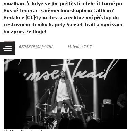
muzikantů, když se jim poštěstí odehrát turné po
Ruské federaci s německou skupinou Caliban?
Redakce [OL]4you dostala exkluzivní přístup do
cestovního deníku kapely Sunset Trail a nyní vám
ho zprostředkuje!
REDAKCE [OL]4YOU
15. ledna 2017