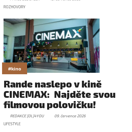
ROZHOVORY
#kino
Rande naslepo v kině
CINEMAX: Najděte svou
filmovou polovičku!
REDAKCE [OL]4YOU
09. července 2026
LIFESTYLE