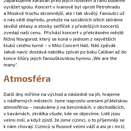
zaparkujeme karavan před jejich hotelem a ráno budeme
vyrážet spolu. Koncert v Ivanově byl oproti Petrohradu
a Moskvě trochu skromnější, ale i tak skvělý. Fanoušci už
o nás vědí dopředu, protože na sociálních sítích sbíráme
skvělé ohlasy a stovky selfíček z předešlých koncertů
zvedají naši cenu. Přichází koncert v překrásném městě
Nižnij Novgorod, který se koná v jednom z největších
klubů celého turné – v Milo Concert Hall. Náš zpěvák
Jakub navíc dostává nabídku zpívat po boku Caliban až do
konce šňůry jejich fanouškovskou hymnu „We are the
many“.
Atmosféra
Další dny míříme na východ a následně na jih, hrajeme
v nádherných městech. Jsme naprosto uneseni přátelskou
atmosférou – nasáváme ji na benzinkách, v obchoďácích,
v kavárnách, zkrátka všude, kde se objevíme. Lidé jsou
velmi milí, a když zjistí, že jsme cizinci, o to příjemněji se
k nám chovají. Cizinců si Rusové velmi váží a asi je i mrzí,