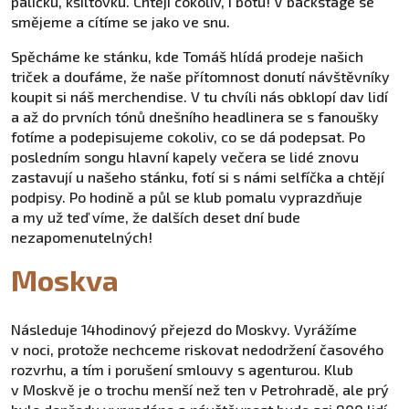
paličku, kšiltovku. Chtějí cokoliv, i botu! V backstage se
smějeme a cítíme se jako ve snu.
Spěcháme ke stánku, kde Tomáš hlídá prodeje našich
triček a doufáme, že naše přítomnost donutí návštěvníky
koupit si náš merchendise. V tu chvíli nás obklopí dav lidí
a až do prvních tónů dnešního headlinera se s fanoušky
fotíme a podepisujeme cokoliv, co se dá podepsat. Po
posledním songu hlavní kapely večera se lidé znovu
zastavují u našeho stánku, fotí si s námi selfíčka a chtějí
podpisy. Po hodině a půl se klub pomalu vyprazdňuje
a my už teď víme, že dalších deset dní bude
nezapomenutelných!
Moskva
Následuje 14hodinový přejezd do Moskvy. Vyrážíme
v noci, protože nechceme riskovat nedodržení časového
rozvrhu, a tím i porušení smlouvy s agenturou. Klub
v Moskvě je o trochu menší než ten v Petrohradě, ale prý