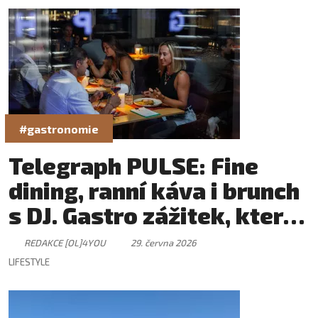
#gastronomie
Telegraph PULSE: Fine
dining, ranní káva i brunch
s DJ. Gastro zážitek, který
má svůj rytmus
REDAKCE [OL]4YOU
29. června 2026
LIFESTYLE