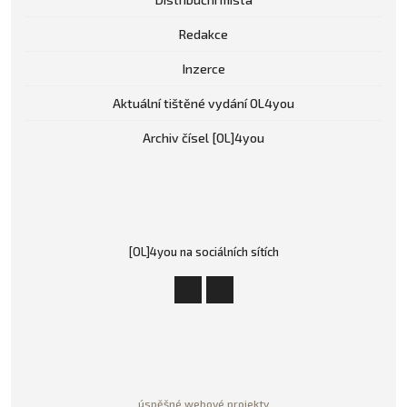
Redakce
Inzerce
Aktuální tištěné vydání OL4you
Archiv čísel [OL]4you
[OL]4you na sociálních sítích
úspěšné webové projekty