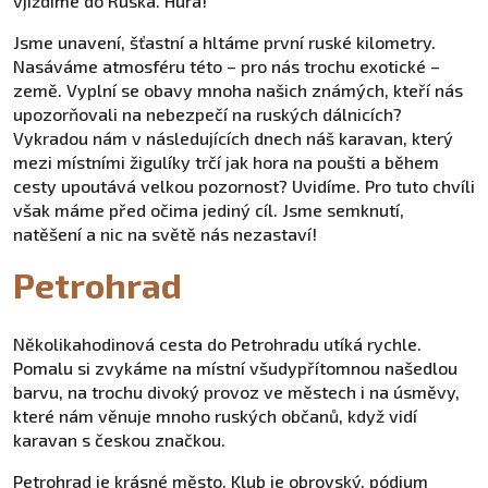
vjíždíme do Ruska. Hurá!
Jsme unavení, šťastní a hltáme první ruské kilometry.
Nasáváme atmosféru této – pro nás trochu exotické –
země. Vyplní se obavy mnoha našich známých, kteří nás
upozorňovali na nebezpečí na ruských dálnicích?
Vykradou nám v následujících dnech náš karavan, který
mezi místními žigulíky trčí jak hora na poušti a během
cesty upoutává velkou pozornost? Uvidíme. Pro tuto chvíli
však máme před očima jediný cíl. Jsme semknutí,
natěšení a nic na světě nás nezastaví!
Petrohrad
Několikahodinová cesta do Petrohradu utíká rychle.
Pomalu si zvykáme na místní všudypřítomnou našedlou
barvu, na trochu divoký provoz ve městech i na úsměvy,
které nám věnuje mnoho ruských občanů, když vidí
karavan s českou značkou.
Petrohrad je krásné město. Klub je obrovský, pódium