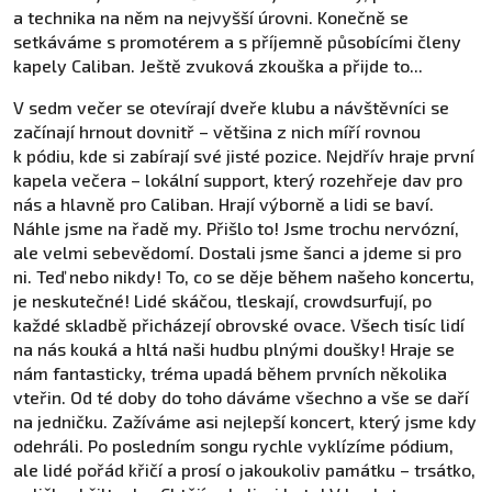
a technika na něm na nejvyšší úrovni. Konečně se
setkáváme s promotérem a s příjemně působícími členy
kapely Caliban. Ještě zvuková zkouška a přijde to...
V sedm večer se otevírají dveře klubu a návštěvníci se
začínají hrnout dovnitř – většina z nich míří rovnou
k pódiu, kde si zabírají své jisté pozice. Nejdřív hraje první
kapela večera – lokální support, který rozehřeje dav pro
nás a hlavně pro Caliban. Hrají výborně a lidi se baví.
Náhle jsme na řadě my. Přišlo to! Jsme trochu nervózní,
ale velmi sebevědomí. Dostali jsme šanci a jdeme si pro
ni. Teď nebo nikdy! To, co se děje během našeho koncertu,
je neskutečné! Lidé skáčou, tleskají, crowdsurfují, po
každé skladbě přicházejí obrovské ovace. Všech tisíc lidí
na nás kouká a hltá naši hudbu plnými doušky! Hraje se
nám fantasticky, tréma upadá během prvních několika
vteřin. Od té doby do toho dáváme všechno a vše se daří
na jedničku. Zažíváme asi nejlepší koncert, který jsme kdy
odehráli. Po posledním songu rychle vyklízíme pódium,
ale lidé pořád křičí a prosí o jakoukoliv památku – trsátko,