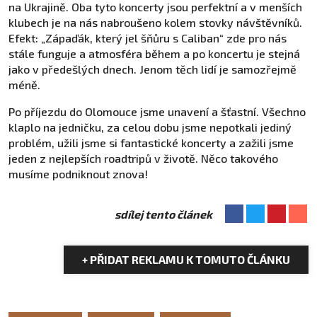
na Ukrajině. Oba tyto koncerty jsou perfektní a v menších
klubech je na nás nabroušeno kolem stovky návštěvníků.
Efekt: „Zápaďák, který jel šňůru s Caliban“ zde pro nás
stále funguje a atmosféra během a po koncertu je stejná
jako v předešlých dnech. Jenom těch lidí je samozřejmě
méně.
Po příjezdu do Olomouce jsme unavení a šťastní. Všechno
klaplo na jedničku, za celou dobu jsme nepotkali jediný
problém, užili jsme si fantastické koncerty a zažili jsme
jeden z nejlepších roadtripů v životě. Něco takového
musíme podniknout znova!
sdílej tento článek
+ PŘIDAT REKLAMU K TOMUTO ČLÁNKU