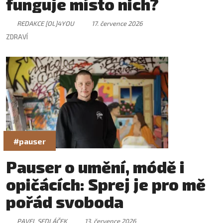
funguje místo nich?
REDAKCE [OL]4YOU
17. července 2026
ZDRAVÍ
#pauser
Pauser o umění, módě i
opičácích: Sprej je pro mě
pořád svoboda
PAVEL SEDLÁČEK
13. července 2026