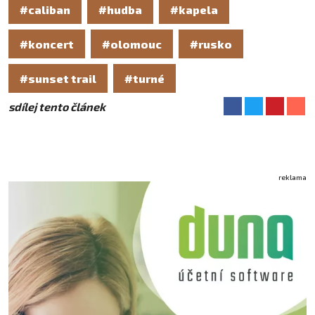
#caliban
#hudba
#kapela
#koncert
#olomouc
#rusko
#sunset trail
#turné
sdílej tento článek
reklama