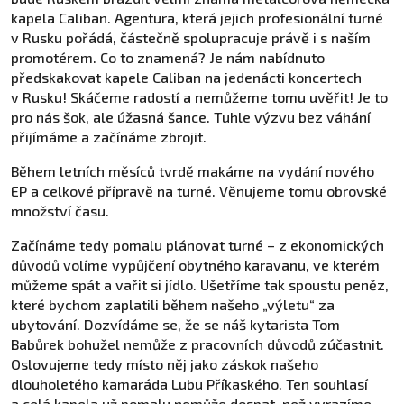
kapela Caliban. Agentura, která jejich profesionální turné
v Rusku pořádá, částečně spolupracuje právě i s naším
promotérem. Co to znamená? Je nám nabídnuto
předskakovat kapele Caliban na jedenácti koncertech
v Rusku! Skáčeme radostí a nemůžeme tomu uvěřit! Je to
pro nás šok, ale úžasná šance. Tuhle výzvu bez váhání
přijímáme a začínáme zbrojit.
Během letních měsíců tvrdě makáme na vydání nového
EP a celkové přípravě na turné. Věnujeme tomu obrovské
množství času.
Začínáme tedy pomalu plánovat turné – z ekonomických
důvodů volíme vypůjčení obytného karavanu, ve kterém
můžeme spát a vařit si jídlo. Ušetříme tak spoustu peněz,
které bychom zaplatili během našeho „výletu“ za
ubytování. Dozvídáme se, že se náš kytarista Tom
Babůrek bohužel nemůže z pracovních důvodů zúčastnit.
Oslovujeme tedy místo něj jako záskok našeho
dlouholetého kamaráda Lubu Příkaského. Ten souhlasí
a celá kapela už pomalu nemůže dospat, než vyrazíme.