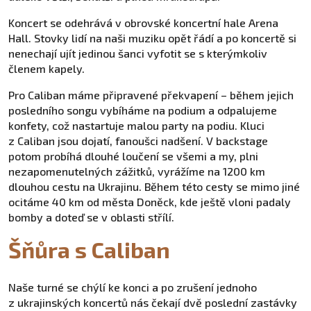
Koncert se odehrává v obrovské koncertní hale Arena
Hall. Stovky lidí na naši muziku opět řádí a po koncertě si
nenechají ujít jedinou šanci vyfotit se s kterýmkoliv
členem kapely.
Pro Caliban máme připravené překvapení – během jejich
posledního songu vybíháme na podium a odpalujeme
konfety, což nastartuje malou party na podiu. Kluci
z Caliban jsou dojatí, fanoušci nadšení. V backstage
potom probíhá dlouhé loučení se všemi a my, plni
nezapomenutelných zážitků, vyrážíme na 1200 km
dlouhou cestu na Ukrajinu. Během této cesty se mimo jiné
ocitáme 40 km od města Doněck, kde ještě vloni padaly
bomby a doteď se v oblasti střílí.
Šňůra s Caliban
Naše turné se chýlí ke konci a po zrušení jednoho
z ukrajinských koncertů nás čekají dvě poslední zastávky