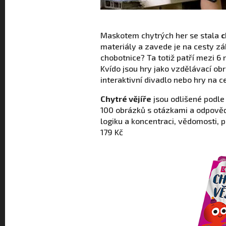
Maskotem chytrých her se stala
c
materiály a zavede je na cesty z
chobotnice? Ta totiž patří mezi 6 
Kvído jsou hry jako vzdělávací ob
interaktivní divadlo nebo hry na c
Chytré vějíře
jsou odlišené podle 
100 obrázků s otázkami a odpověďm
logiku a koncentraci, vědomosti, 
179 Kč