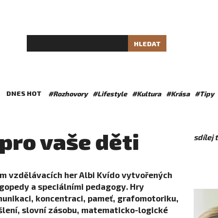
HLEDAT
DNES HOT
#Rozhovory
#Lifestyle
#Kultura
#Krása
#Tipy
 pro vaše děti
sdílej
 vzdělávacích her Albi Kvído vytvořených
ogopedy a speciálními pedagogy. Hry
unikaci, koncentraci, pameť, grafomotoriku,
yšlení, slovní zásobu, matematicko-logické