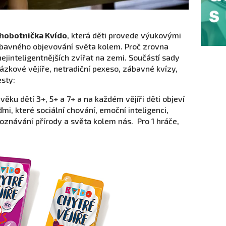
hobotnička Kvído
, která děti provede výukovými
ábavného objevování světa kolem. Proč zrovna
nejinteligentnějších zvířat na zemi. Součástí sady
rázkové vějíře, netradiční pexeso, zábavné kvízy,
esty:
věku dětí 3+, 5+ a 7+ a na každém vějíři děti objeví
i, které sociální chování, emoční inteligenci,
poznávání přírody a světa kolem nás. Pro 1 hráče,