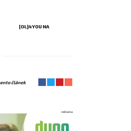
[OL]4YOU NA
 tento článek
reklama