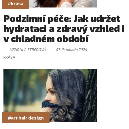
#krása
Podzimní péče: Jak udržet
hydrataci a zdravý vzhled i
v chladném období
VENDULA STŘEDOVÁ
07. listopadu 2024
KRÁSA
#art hair design