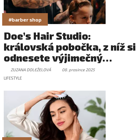
#barber shop
Doe’s Hair Studio:
královská pobočka, z níž si
odnesete výjimečný
zážitek
ZUZANA DOLEŽELOVÁ
08. prosince 2025
LIFESTYLE