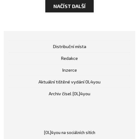
NAČÍST DALŠÍ
Distribuční místa
Redakce
Inzerce
Aktuální tištěné vydání OL4you
Archiv čísel [OL]4you
[OL]4you na sociálních sítích