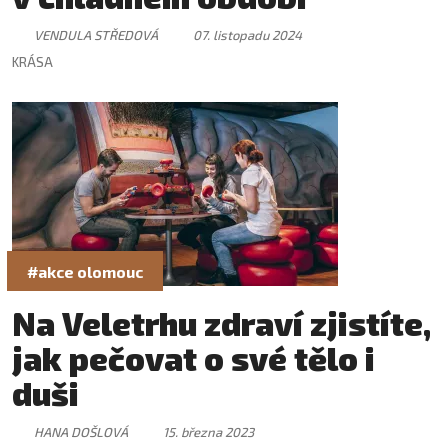
VENDULA STŘEDOVÁ
07. listopadu 2024
KRÁSA
#akce olomouc
Na Veletrhu zdraví zjistíte,
jak pečovat o své tělo i
duši
HANA DOŠLOVÁ
15. března 2023