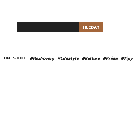
HLEDAT
DNES HOT
#Rozhovory
#Lifestyle
#Kultura
#Krása
#Tipy