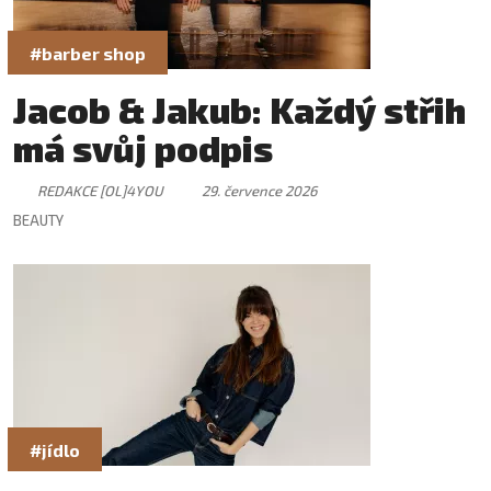
#barber shop
Jacob & Jakub: Každý střih
má svůj podpis
REDAKCE [OL]4YOU
29. července 2026
BEAUTY
#jídlo