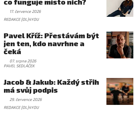
co funguje místo nich?
17. července 2026
REDAKCE [OL]4YOU
Pavel Kříž: Přestávám být
jen ten, kdo navrhne a
čeká
07. srpna 2026
PAVEL SEDLÁČEK
Jacob & Jakub: Každý střih
má svůj podpis
29. července 2026
REDAKCE [OL]4YOU