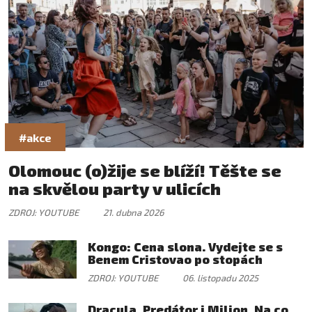
#akce
Olomouc (o)žije se blíží! Těšte se
na skvělou party v ulicích
ZDROJ: YOUTUBE
21. dubna 2026
Kongo: Cena slona. Vydejte se s
Benem Cristovao po stopách
pytláků...
ZDROJ: YOUTUBE
06. listopadu 2025
Dracula, Predátor i Milion. Na co