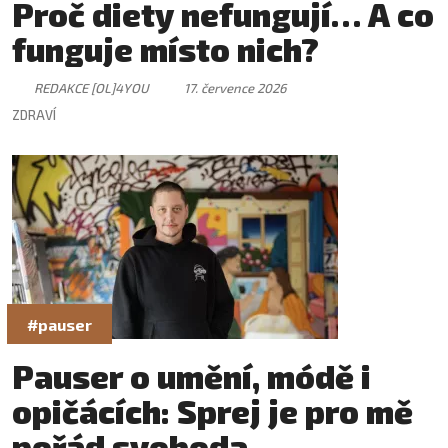
Proč diety nefungují… A co
funguje místo nich?
REDAKCE [OL]4YOU
17. července 2026
ZDRAVÍ
#pauser
Pauser o umění, módě i
opičácích: Sprej je pro mě
pořád svoboda