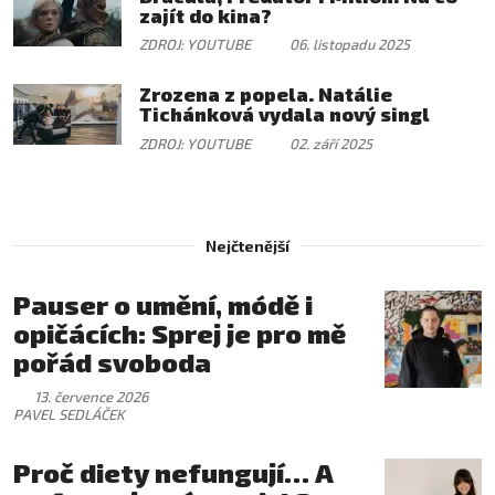
zajít do kina?
ZDROJ: YOUTUBE
06. listopadu 2025
Zrozena z popela. Natálie
Tichánková vydala nový singl
ZDROJ: YOUTUBE
02. září 2025
Nejčtenější
Pauser o umění, módě i
opičácích: Sprej je pro mě
pořád svoboda
13. července 2026
PAVEL SEDLÁČEK
Proč diety nefungují… A