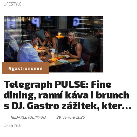
LIFESTYLE
#gastronomie
Telegraph PULSE: Fine
dining, ranní káva i brunch
s DJ. Gastro zážitek, který
má svůj rytmus
REDAKCE [OL]4YOU
29. června 2026
LIFESTYLE