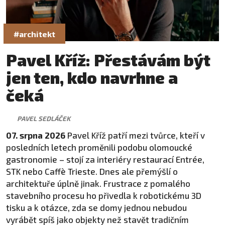
#architekt
Pavel Kříž: Přestávám být
jen ten, kdo navrhne a
čeká
PAVEL SEDLÁČEK
07. srpna 2026
Pavel Kříž patří mezi tvůrce, kteří v
posledních letech proměnili podobu olomoucké
gastronomie – stojí za interiéry restaurací Entrée,
STK nebo Caffè Trieste. Dnes ale přemýšlí o
architektuře úplně jinak. Frustrace z pomalého
stavebního procesu ho přivedla k robotickému 3D
tisku a k otázce, zda se domy jednou nebudou
vyrábět spíš jako objekty než stavět tradičním