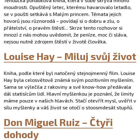
Tenoučká pohádková kniha, která v sobě skrývá mnoho
moudrosti. Opuštěný letec, kterému havarovalo letadlo,
se v poušti setkává s Malým princem. Témata jejich
hovorů jsou různorodá – povídají si o dobru a zlu, o
přátelství, o pravém štěstí... Skrze tento rozhovor si
mnozí z nás mohou uvědomit, že peníze, moc či sláva,
nejsou nutně zdrojem štěstí v životě člověka.
Louise Hay – Miluj svůj život
Kniha, podle které byl natočený stejnojmenný film. Louise
Hay byla celosvětově známá svým pozitivním myšlením.
Sama se výlečila z rakoviny a své know-how předávala
dál statisícům lidí. Hlavní myšlenkou je poznání, že limity
máme pouze v našich hlavách. Stačí otevřít mysl, uvěřit v
sílu myšlenky a váš život se otočí o stoosmdesát stupňů.
Don Miguel Ruiz – Čtyři
dohody