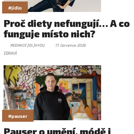
#jídlo
Proč diety nefungují… A co
funguje místo nich?
REDAKCE [OL]4YOU
17. července 2026
ZDRAVÍ
#pauser
Pauser o umění, módě i