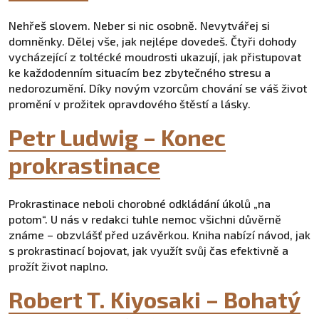
Nehřeš slovem. Neber si nic osobně. Nevytvářej si
domněnky. Dělej vše, jak nejlépe dovedeš. Čtyři dohody
vycházející z toltécké moudrosti ukazují, jak přistupovat
ke každodenním situacím bez zbytečného stresu a
nedorozumění. Díky novým vzorcům chování se váš život
promění v prožitek opravdového štěstí a lásky.
Petr Ludwig – Konec
prokrastinace
Prokrastinace neboli chorobné odkládání úkolů „na
potom“. U nás v redakci tuhle nemoc všichni důvěrně
známe – obzvlášť před uzávěrkou. Kniha nabízí návod, jak
s prokrastinací bojovat, jak využít svůj čas efektivně a
prožít život naplno.
Robert T. Kiyosaki – Bohatý