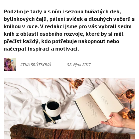
Podzim je tady a s ním i sezona huňatých dek,
bylinkových čajů, pálení svíček a dlouhých večerů s
knihou v ruce. V redakci jsme pro vás vybrali sedm
knih z oblasti osobního rozvoje, které by si měl
přečíst každý, kdo potřebuje nakopnout nebo
načerpat inspiraci a motivaci.
JITKA ŠRŮTKOVÁ
02. října 2017