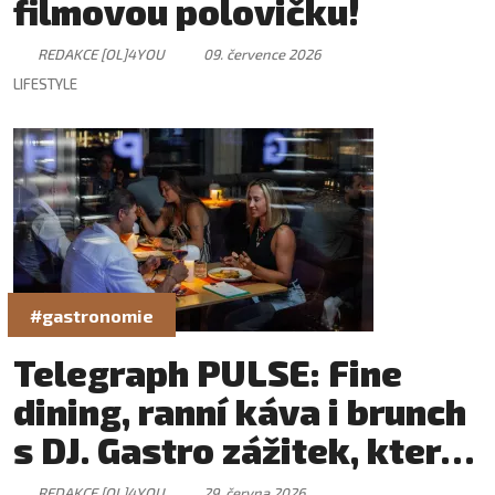
filmovou polovičku!
REDAKCE [OL]4YOU
09. července 2026
LIFESTYLE
#gastronomie
Telegraph PULSE: Fine
dining, ranní káva i brunch
s DJ. Gastro zážitek, který
má svůj rytmus
REDAKCE [OL]4YOU
29. června 2026