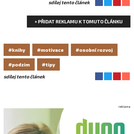
sdílej tento článek
+ PŘIDAT REKLAMU K TOMUTO ČLÁNKU
#knihy
#motivace
#osobní rozvoj
#podzim
#tipy
sdílej tento článek
reklama