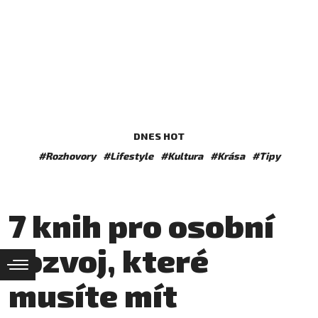
DNES HOT
#Rozhovory
#Lifestyle
#Kultura
#Krása
#Tipy
7 knih pro osobní
rozvoj, které
musíte mít