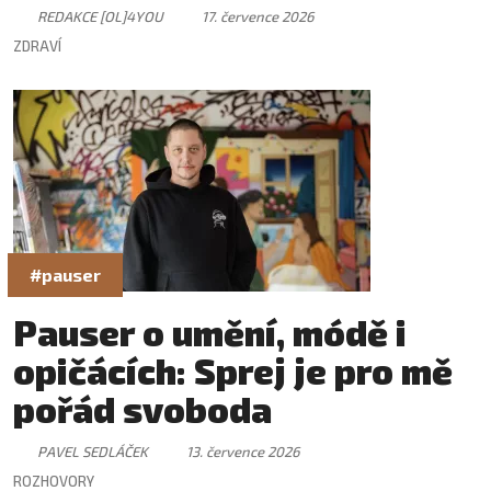
REDAKCE [OL]4YOU
17. července 2026
ZDRAVÍ
#pauser
Pauser o umění, módě i
opičácích: Sprej je pro mě
pořád svoboda
PAVEL SEDLÁČEK
13. července 2026
ROZHOVORY