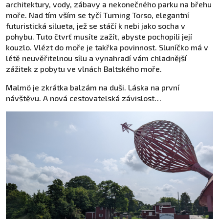
architektury, vody, zábavy a nekonečného parku na břehu
moře. Nad tím vším se tyčí Turning Torso, elegantní
futuristická silueta, jež se stáčí k nebi jako socha v
pohybu. Tuto čtvrť musíte zažít, abyste pochopili její
kouzlo. Vlézt do moře je takřka povinnost. Sluníčko má v
létě neuvěřitelnou sílu a vynahradí vám chladnější
zážitek z pobytu ve vlnách Baltského moře.
Malmö je zkrátka balzám na duši. Láska na první
návštěvu. A nová cestovatelská závislost…