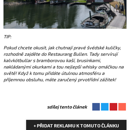
TIP:
Pokud chcete okusit, jak chutnají pravé švédské kuličky,
rozhodně zajděte do Restaurang Bullen. Tady servírují
kalvkötbullar s bramborovou kaší, brusinkami,
nakládanými okurkami a tou nejlepší whisky omáčkou na
světě! Když k tomu přidáte útulnou atmosféru a
příjemnou obsluhu, máte zaručený prvotřídní zážitek!
sdílej tento článek
+ PŘIDAT REKLAMU K TOMUTO ČLÁNKU