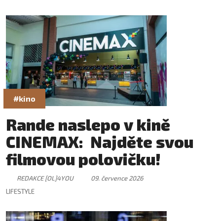
#kino
Rande naslepo v kině
CINEMAX: Najděte svou
filmovou polovičku!
REDAKCE [OL]4YOU
09. července 2026
LIFESTYLE