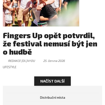
Fingers Up opět potvrdil,
že festival nemusí být jen
o hudbě
REDAKCE [OL]4YOU
25. června 2026
LIFESTYLE
NAČÍST DALŠÍ
Distribuční místa