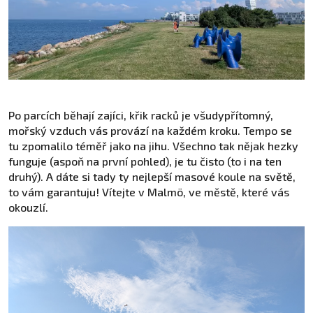
Po parcích běhají zajíci, křik racků je všudypřítomný,
mořský vzduch vás provází na každém kroku. Tempo se
tu zpomalilo téměř jako na jihu. Všechno tak nějak hezky
funguje (aspoň na první pohled), je tu čisto (to i na ten
druhý). A dáte si tady ty nejlepší masové koule na světě,
to vám garantuju! Vítejte v Malmö, ve městě, které vás
okouzlí.