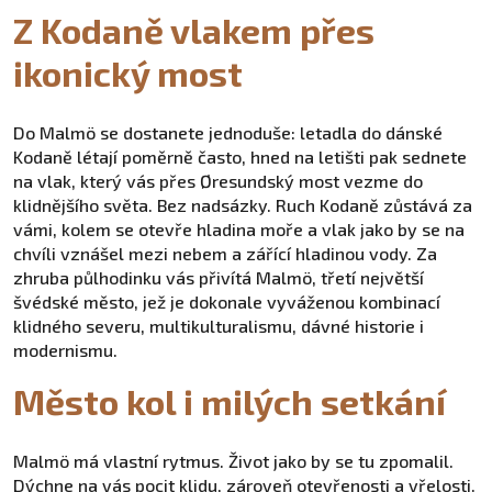
Z Kodaně vlakem přes
ikonický most
Do Malmö se dostanete jednoduše: letadla do dánské
Kodaně létají poměrně často, hned na letišti pak sednete
na vlak, který vás přes Øresundský most vezme do
klidnějšího světa. Bez nadsázky. Ruch Kodaně zůstává za
vámi, kolem se otevře hladina moře a vlak jako by se na
chvíli vznášel mezi nebem a zářící hladinou vody. Za
zhruba půlhodinku vás přivítá Malmö, třetí největší
švédské město, jež je dokonale vyváženou kombinací
klidného severu, multikulturalismu, dávné historie i
modernismu.
Město kol i milých setkání
Malmö má vlastní rytmus. Život jako by se tu zpomalil.
Dýchne na vás pocit klidu, zároveň otevřenosti a vřelosti.