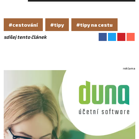
#cestování
#tipy
#tipy na cestu
sdílej tento článek
reklama