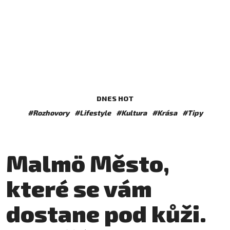
DNES HOT
#Rozhovory
#Lifestyle
#Kultura
#Krása
#Tipy
Malmö Město,
které se vám
dostane pod kůži.