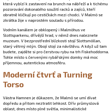
která vybízí k zastavení na brunch na nábřeží a k tichému
pozorování dokonalého soužití racků a zajíců, kteří
obratně kličkují po cestičkách mezi chodci. V Malmö se
zkrátka žije v naprostém souladu s přírodou.
Vodním kanálem je obklopený i Malmöhus ve
Slottsparkenu, dřívější hrad, v němž dnes naleznete
muzeum. V bezprostřední blízkosti stojí Slottsmöllan,
starý větrný mlýn. Obojí stojí za návštěvu. A když už tam
budete, zajděte si pro čerstvou rybu na trh Fiskehoddorna.
Tohle místo s červenými rybářskými domky má moc
příjemnou, autentickou atmosféru.
Moderní čtvrť a Turning
Torso
Västra Hamnen je důkazem, že Malmö se umí dívat
dopředu a přitom neztratit lehkost. Dřív průmyslová
oblast, dnes místo plné světla, minimalistické