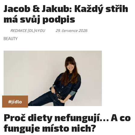
Jacob & Jakub: Každý střih
má svůj podpis
REDAKCE [OL]4YOU
29. července 2026
BEAUTY
#jídlo
Proč diety nefungují… A co
funguje místo nich?