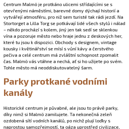
Centrum Malmö je protkáno ulicemi střídajícími se s
otevřenými náměstími, barevné domy dýchají historií a
vytvářejí atmosféru, pro niž sem turisté tak rádi jezdí. Na
Stortorget a Lilla Torg se potkávají lidé všech stylů i nálad
– někdo prochází s kolem, jiný jen tak sedí se sklenkou
vína a pozoruje město nebo hraje jednu z deskových her,
které tu jsou k dispozici. Obchody s designem, vintage
kousky i květinářství se mísí s vůní kávy a čerstvého
pečiva a celé centrum má zvláštní schopnost zpomalit
čas. Malmö vás vtáhne a nechá, ať si ho užijete po svém.
Tohle město má neoddiskutovatelný šarm.
Parky protkané vodními
kanály
Historické centrum je půvabné, ale jsou to právě parky,
díky nimž si Malmö zamilujete. Ta nekonečná zeleň
ozdobená sítí vodních kanálů, po nichž plují loďky s
naprostou samozřejmostí, ta oáza uprostřed civilizace,