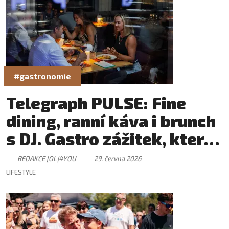
#gastronomie
Telegraph PULSE: Fine
dining, ranní káva i brunch
s DJ. Gastro zážitek, který
má svůj rytmus
REDAKCE [OL]4YOU
29. června 2026
LIFESTYLE