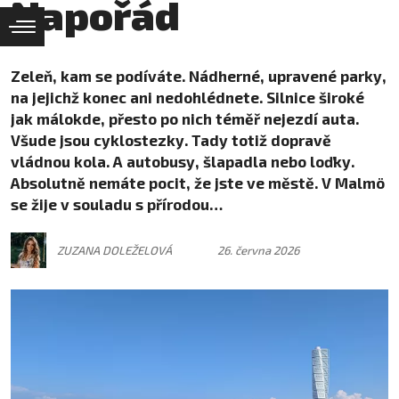
Napořád
Zeleň, kam se podíváte. Nádherné, upravené parky,
na jejichž konec ani nedohlédnete. Silnice široké
jak málokde, přesto po nich téměř nejezdí auta.
Všude jsou cyklostezky. Tady totiž dopravě
vládnou kola. A autobusy, šlapadla nebo loďky.
Absolutně nemáte pocit, že jste ve městě. V Malmö
se žije v souladu s přírodou…
ZUZANA DOLEŽELOVÁ
26. června 2026