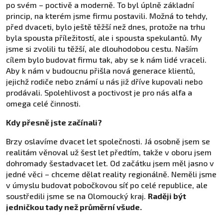
po svém – poctivě a moderně. To byl úplně základní
princip, na kterém jsme firmu postavili. Možná to tehdy,
před dvaceti, bylo ještě těžší než dnes, protože na trhu
byla spousta příležitostí, ale i spousta spekulantů. My
jsme si zvolili tu těžší, ale dlouhodobou cestu. Naším
cílem bylo budovat firmu tak, aby se k nám lidé vraceli.
Aby k nám v budoucnu přišla nová generace klientů,
jejichž rodiče nebo známí u nás již dříve kupovali nebo
prodávali. Spolehlivost a poctivost je pro nás alfa a
omega celé činnosti.
Kdy přesně jste začínali?
Brzy oslavíme dvacet let společnosti. Já osobně jsem se
realitám věnoval už šest let předtím, takže v oboru jsem
dohromady šestadvacet let. Od začátku jsem měl jasno v
jedné věci – chceme dělat reality regionálně. Neměli jsme
v úmyslu budovat pobočkovou síť po celé republice, ale
soustředili jsme se na Olomoucký kraj.
Raději být
jedničkou tady než průměrní všude.