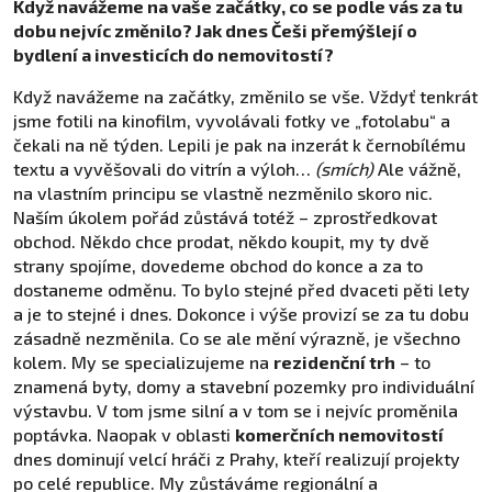
Když navážeme na vaše začátky, co se podle vás za tu
dobu nejvíc změnilo? Jak dnes Češi přemýšlejí o
bydlení a investicích do nemovitostí?
Když navážeme na začátky, změnilo se vše. Vždyť tenkrát
jsme fotili na kinofilm, vyvolávali fotky ve „fotolabu“ a
čekali na ně týden. Lepili je pak na inzerát k černobílému
textu a vyvěšovali do vitrín a výloh…
(smích)
Ale vážně,
na vlastním principu se vlastně nezměnilo skoro nic.
Naším úkolem pořád zůstává totéž – zprostředkovat
obchod. Někdo chce prodat, někdo koupit, my ty dvě
strany spojíme, dovedeme obchod do konce a za to
dostaneme odměnu. To bylo stejné před dvaceti pěti lety
a je to stejné i dnes. Dokonce i výše provizí se za tu dobu
zásadně nezměnila. Co se ale mění výrazně, je všechno
kolem. My se specializujeme na
rezidenční trh
– to
znamená byty, domy a stavební pozemky pro individuální
výstavbu. V tom jsme silní a v tom se i nejvíc proměnila
poptávka. Naopak v oblasti
komerčních nemovitostí
dnes dominují velcí hráči z Prahy, kteří realizují projekty
po celé republice. My zůstáváme regionální a