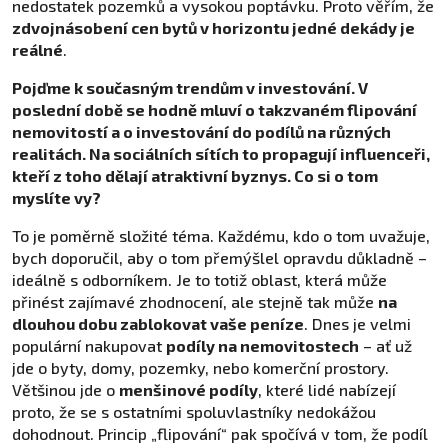
nedostatek pozemků a vysokou poptávku. Proto věřím, že
zdvojnásobení cen bytů v horizontu jedné dekády je
reálné
.
Pojďme k současným trendům v investování. V
poslední době se hodně mluví o takzvaném flipování
nemovitostí a o investování do podílů na různých
realitách. Na sociálních sítích to propagují influenceři,
kteří z toho dělají atraktivní byznys. Co si o tom
myslíte vy?
To je poměrně složité téma. Každému, kdo o tom uvažuje,
bych doporučil, aby o tom přemýšlel opravdu důkladně –
ideálně s odborníkem. Je to totiž oblast, která může
přinést zajímavé zhodnocení, ale stejně tak může
na
dlouhou dobu zablokovat vaše peníze
. Dnes je velmi
populární nakupovat
podíly na nemovitostech
– ať už
jde o byty, domy, pozemky, nebo komerční prostory.
Většinou jde o
menšinové podíly
, které lidé nabízejí
proto, že se s ostatními spoluvlastníky nedokážou
dohodnout. Princip „flipování“ pak spočívá v tom, že podíl