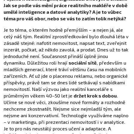
Jak se podle vás mění práce realitního makléře v době
umělé inteligence a datové analytiky? A je to vůbec
téma pro váš obor, nebo se vás to zatím tolik netýká?
Je to téma, o kterém hodně přemýšlím – a nejen já, ale
celý náš tým. Realitní zprostředkování bylo dlouhá léta v
zásadě stejné: nafotit nemovitost, napsat text, zveřejnit
inzerát, počkat, až někdo zavolá, a prodat. Dnes už to tak
jednoduché není. Současnost přináší úplně jinou
dynamiku. Důležitou roli hrají
sociální sítě
, především u
mladších generací, které tráví většinu času na mobilních
zařízeních. Ať už jde o placenou reklamu, nebo organické
příspěvky, právě tam se dnes lidé setkávají s nabídkami
nemovitostí. Naší výzvou jako realitní kanceláře s
průměrným věkem 40–50 let je
držet krok s dobou
.
Učíme se nové věci, zkoušíme nové formáty a rozhodně
nechceme zkostnatět. Nejsme sice nejmladší tým, ale
nejsme ani konzervativní. Technologie využíváme naplno
– v marketingu, při prezentaci nemovitostí i v analytice.
Je to pro nás neustálý proces učení a adaptace. A