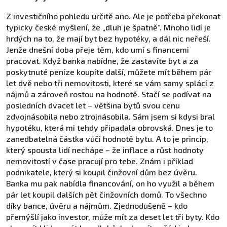
Z investičního pohledu určitě ano. Ale je potřeba překonat
typicky české myšlení, že „dluh je špatně“. Mnoho lidí je
hrdých na to, že mají byt bez hypotéky, a dál nic neřeší.
Jenže dnešní doba přeje těm, kdo umí s financemi
pracovat. Když banka nabídne, že zastavíte byt a za
poskytnuté peníze koupíte další, můžete mít během pár
let dvě nebo tři nemovitosti, které se vám samy splácí z
nájmů a zároveň rostou na hodnotě. Stačí se podívat na
posledních dvacet let – většina bytů svou cenu
zdvojnásobila nebo ztrojnásobila. Sám jsem si kdysi bral
hypotéku, která mi tehdy připadala obrovská. Dnes je to
zanedbatelná částka vůči hodnotě bytu. A to je princip,
který spousta lidí nechápe – že inflace a růst hodnoty
nemovitostí v čase pracují pro tebe. Znám i příklad
podnikatele, který si koupil činžovní dům bez úvěru.
Banka mu pak nabídla financování, on ho využil a během
pár let koupil dalších pět činžovních domů. To všechno
díky bance, úvěru a nájmům. Zjednodušeně – kdo
přemýšlí jako investor, může mít za deset let tři byty. Kdo