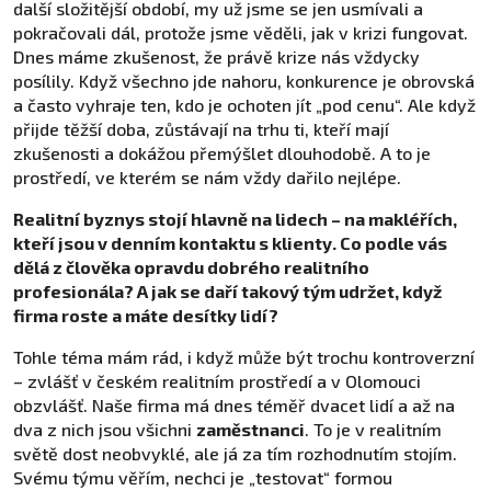
další složitější období, my už jsme se jen usmívali a
pokračovali dál, protože jsme věděli, jak v krizi fungovat.
Dnes máme zkušenost, že právě krize nás vždycky
posílily. Když všechno jde nahoru, konkurence je obrovská
a často vyhraje ten, kdo je ochoten jít „pod cenu“. Ale když
přijde těžší doba, zůstávají na trhu ti, kteří mají
zkušenosti a dokážou přemýšlet dlouhodobě. A to je
prostředí, ve kterém se nám vždy dařilo nejlépe.
Realitní byznys stojí hlavně na lidech – na makléřích,
kteří jsou v denním kontaktu s klienty. Co podle vás
dělá z člověka opravdu dobrého realitního
profesionála? A jak se daří takový tým udržet, když
firma roste a máte desítky lidí?
Tohle téma mám rád, i když může být trochu kontroverzní
– zvlášť v českém realitním prostředí a v Olomouci
obzvlášť. Naše firma má dnes téměř dvacet lidí a až na
dva z nich jsou všichni
zaměstnanci
. To je v realitním
světě dost neobvyklé, ale já za tím rozhodnutím stojím.
Svému týmu věřím, nechci je „testovat“ formou