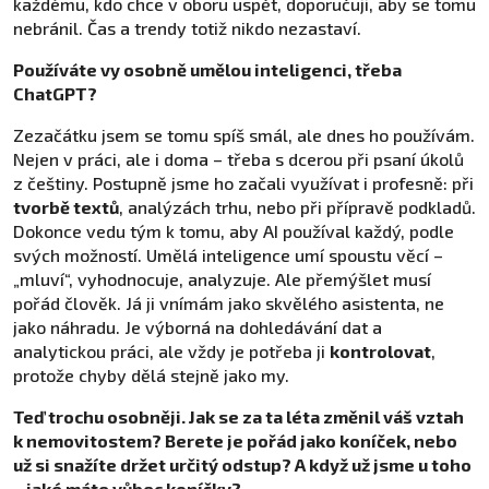
každému, kdo chce v oboru uspět, doporučuji, aby se tomu
nebránil. Čas a trendy totiž nikdo nezastaví.
Používáte vy osobně umělou inteligenci, třeba
ChatGPT?
Zezačátku jsem se tomu spíš smál, ale dnes ho používám.
Nejen v práci, ale i doma – třeba s dcerou při psaní úkolů
z češtiny. Postupně jsme ho začali využívat i profesně: při
tvorbě textů
, analýzách trhu, nebo při přípravě podkladů.
Dokonce vedu tým k tomu, aby AI používal každý, podle
svých možností. Umělá inteligence umí spoustu věcí –
„mluví“, vyhodnocuje, analyzuje. Ale přemýšlet musí
pořád člověk. Já ji vnímám jako skvělého asistenta, ne
jako náhradu. Je výborná na dohledávání dat a
analytickou práci, ale vždy je potřeba ji
kontrolovat
,
protože chyby dělá stejně jako my.
Teď trochu osobněji. Jak se za ta léta změnil váš vztah
k nemovitostem? Berete je pořád jako koníček, nebo
už si snažíte držet určitý odstup? A když už jsme u toho
– jaké máte vůbec koníčky?