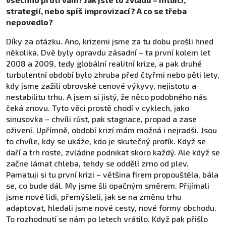
strategií, nebo spíš improvizací? A co se třeba
nepovedlo?
Díky za otázku. Ano, krizemi jsme za tu dobu prošli hned
několika. Dvě byly opravdu zásadní – ta první kolem let
2008 a 2009, tedy globální realitní krize, a pak druhé
turbulentní období bylo zhruba před čtyřmi nebo pěti lety,
kdy jsme zažili obrovské cenové výkyvy, nejistotu a
nestabilitu trhu. A jsem si jistý, že něco podobného nás
čeká znovu. Tyto věci prostě chodí v cyklech, jako
sinusovka – chvíli růst, pak stagnace, propad a zase
oživení. Upřímně, období krizí mám možná i nejradši. Jsou
to chvíle, kdy se ukáže, kdo je skutečný profík. Když se
daří a trh roste, zvládne podnikat skoro každý. Ale když se
začne lámat chleba, tehdy se oddělí zrno od plev.
Pamatuji si tu první krizi – většina firem propouštěla, bála
se, co bude dál. My jsme šli opačným směrem. Přijímali
jsme nové lidi, přemýšleli, jak se na změnu trhu
adaptovat, hledali jsme nové cesty, nové formy obchodu.
To rozhodnutí se nám po letech vrátilo. Když pak přišlo