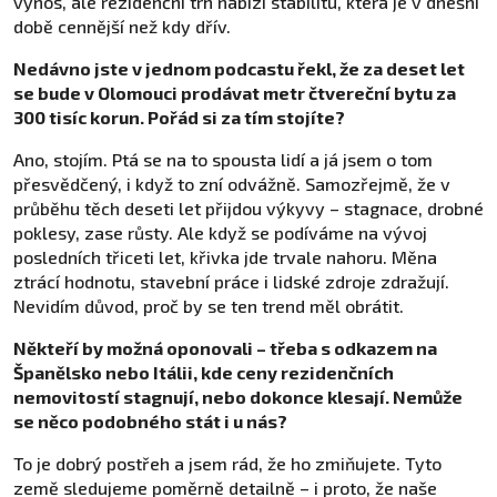
výnos, ale rezidenční trh nabízí stabilitu, která je v dnešní
době cennější než kdy dřív.
Nedávno jste v jednom podcastu řekl, že za deset let
se bude v Olomouci prodávat metr čtvereční bytu za
300 tisíc korun. Pořád si za tím stojíte?
Ano, stojím. Ptá se na to spousta lidí a já jsem o tom
přesvědčený, i když to zní odvážně. Samozřejmě, že v
průběhu těch deseti let přijdou výkyvy – stagnace, drobné
poklesy, zase růsty. Ale když se podíváme na vývoj
posledních třiceti let, křivka jde trvale nahoru. Měna
ztrácí hodnotu, stavební práce i lidské zdroje zdražují.
Nevidím důvod, proč by se ten trend měl obrátit.
Někteří by možná oponovali – třeba s odkazem na
Španělsko nebo Itálii, kde ceny rezidenčních
nemovitostí stagnují, nebo dokonce klesají. Nemůže
se něco podobného stát i u nás?
To je dobrý postřeh a jsem rád, že ho zmiňujete. Tyto
země sledujeme poměrně detailně – i proto, že naše