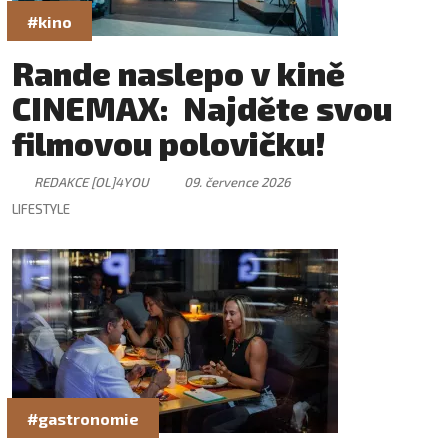
#kino
Rande naslepo v kině
CINEMAX: Najděte svou
filmovou polovičku!
REDAKCE [OL]4YOU
09. července 2026
LIFESTYLE
#gastronomie