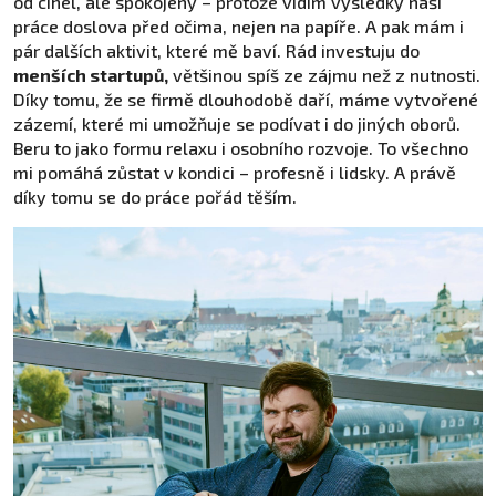
od cihel, ale spokojený – protože vidím výsledky naší
práce doslova před očima, nejen na papíře. A pak mám i
pár dalších aktivit, které mě baví. Rád investuju do
menších startupů,
většinou spíš ze zájmu než z nutnosti.
Díky tomu, že se firmě dlouhodobě daří, máme vytvořené
zázemí, které mi umožňuje se podívat i do jiných oborů.
Beru to jako formu relaxu i osobního rozvoje. To všechno
mi pomáhá zůstat v kondici – profesně i lidsky. A právě
díky tomu se do práce pořád těším.