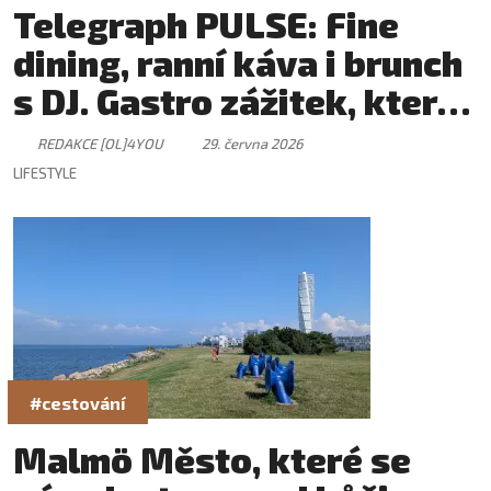
Telegraph PULSE: Fine
dining, ranní káva i brunch
s DJ. Gastro zážitek, který
má svůj rytmus
REDAKCE [OL]4YOU
29. června 2026
LIFESTYLE
#cestování
Malmö Město, které se