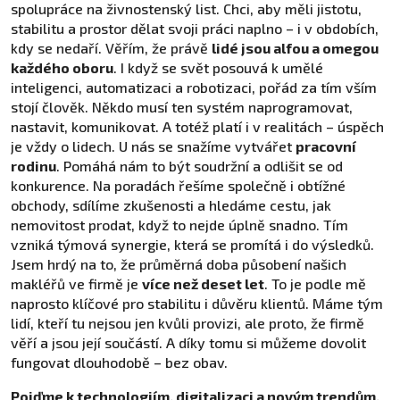
spolupráce na živnostenský list. Chci, aby měli jistotu,
stabilitu a prostor dělat svoji práci naplno – i v obdobích,
kdy se nedaří. Věřím, že právě
lidé jsou alfou a omegou
každého oboru
. I když se svět posouvá k umělé
inteligenci, automatizaci a robotizaci, pořád za tím vším
stojí člověk. Někdo musí ten systém naprogramovat,
nastavit, komunikovat. A totéž platí i v realitách – úspěch
je vždy o lidech. U nás se snažíme vytvářet
pracovní
rodinu
. Pomáhá nám to být soudržní a odlišit se od
konkurence. Na poradách řešíme společně i obtížné
obchody, sdílíme zkušenosti a hledáme cestu, jak
nemovitost prodat, když to nejde úplně snadno. Tím
vzniká týmová synergie, která se promítá i do výsledků.
Jsem hrdý na to, že průměrná doba působení našich
makléřů ve firmě je
více než deset let
. To je podle mě
naprosto klíčové pro stabilitu i důvěru klientů. Máme tým
lidí, kteří tu nejsou jen kvůli provizi, ale proto, že firmě
věří a jsou její součástí. A díky tomu si můžeme dovolit
fungovat dlouhodobě – bez obav.
Pojďme k technologiím, digitalizaci a novým trendům.