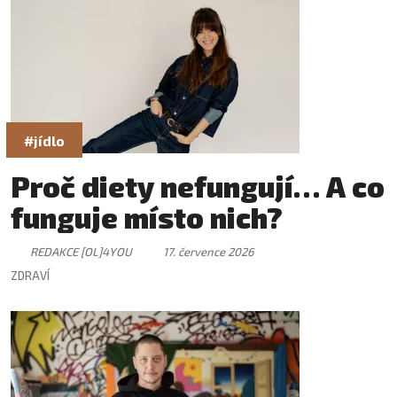
#jídlo
Proč diety nefungují… A co
funguje místo nich?
REDAKCE [OL]4YOU
17. července 2026
ZDRAVÍ