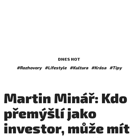
DNES HOT
#Rozhovory
#Lifestyle
#Kultura
#Krása
#Tipy
Martin Minář: Kdo
přemýšlí jako
investor, může mít