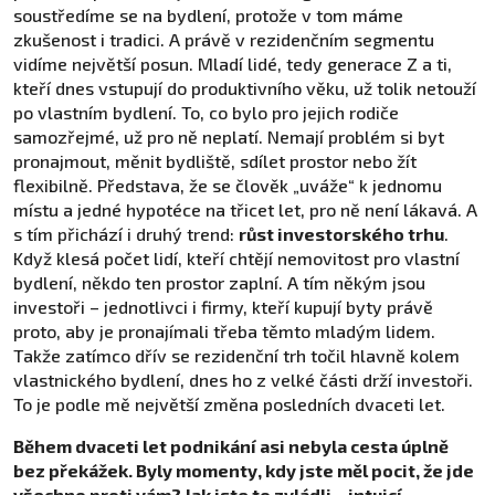
soustředíme se na bydlení, protože v tom máme
zkušenost i tradici. A právě v rezidenčním segmentu
vidíme největší posun. Mladí lidé, tedy generace Z a ti,
kteří dnes vstupují do produktivního věku, už tolik netouží
po vlastním bydlení. To, co bylo pro jejich rodiče
samozřejmé, už pro ně neplatí. Nemají problém si byt
pronajmout, měnit bydliště, sdílet prostor nebo žít
flexibilně. Představa, že se člověk „uváže“ k jednomu
místu a jedné hypotéce na třicet let, pro ně není lákavá. A
s tím přichází i druhý trend:
růst investorského trhu
.
Když klesá počet lidí, kteří chtějí nemovitost pro vlastní
bydlení, někdo ten prostor zaplní. A tím někým jsou
investoři – jednotlivci i firmy, kteří kupují byty právě
proto, aby je pronajímali třeba těmto mladým lidem.
Takže zatímco dřív se rezidenční trh točil hlavně kolem
vlastnického bydlení, dnes ho z velké části drží investoři.
To je podle mě největší změna posledních dvaceti let.
Během dvaceti let podnikání asi nebyla cesta úplně
bez překážek. Byly momenty, kdy jste měl pocit, že jde
všechno proti vám? Jak jste to zvládli – intuicí,