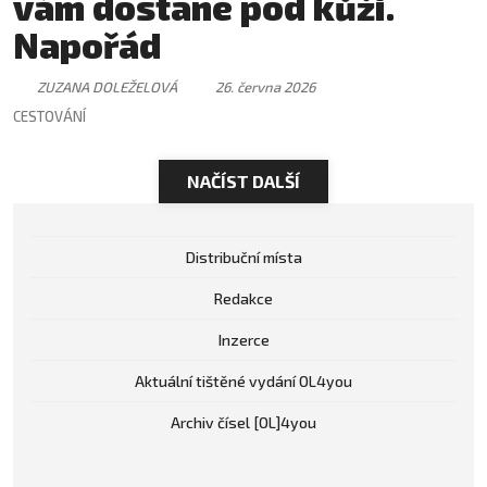
vám dostane pod kůži.
Napořád
ZUZANA DOLEŽELOVÁ
26. června 2026
CESTOVÁNÍ
NAČÍST DALŠÍ
Distribuční místa
Redakce
Inzerce
Aktuální tištěné vydání OL4you
Archiv čísel [OL]4you