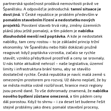
partnerská společnost prodává nemovitosti právě ve
Španělsku. A odpověď je jednoduchá:
tamní situace je
dost jiná
. V České republice je problém především
v
pomalém stavebním řízení a nedostatku nových
projektů
. Povolení staveb trvá roky, změny územních
plánů jdou ještě pomaleji, a tím pádem je
nabídka
dlouhodobě menší než poptávka
. A kde je nedostatek
nabídky, tam ceny rostou – to je základní princip tržní
ekonomiky. Ve Španělsku nebo Itálii dokázali pružně
reagovat: když poptávka vzrostla, začalo se rychle
stavět, vzniklo přebytkové prostředí a ceny se srovnaly.
U nás tohle aktuálně nehrozí – naše legislativa, územní
limity i infrastruktura brání tomu, aby se stavělo
dostatečně rychle. Česká republika je navíc malá země s
omezeným prostorem pro rozvoj. Už dávno neplatí, že by
se města mohla volně rozšiřovat, hranice mezi regiony
jsou pevně dané. To vše dohromady znamená, že
nabídka
nového bydlení zůstane omezená
, a tím pádem ceny
dál porostou. Když to shrnu – i za deset let budeme řešit
stejné problémy jako dnes: pomalé stavební procesy,