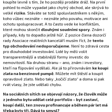
koupíte levně s tím, že ho později prodáte dráž. Na první
pohled to může vypadat jako chytrý obchod, ale skrývá to
velké
riziko
. Stáváte se totiž spoluvlastníkem s někým,
koho vůbec neznáte – neznáte jeho povahu, motivace ani
ochotu spolupracovat. A to často vede ke konfliktům,
které mohou skončit
dlouhými soudními spory
. Znám i
případy, kdy to dopadlo ještě hůř. Z pozice člena dozorčí
rady Asociace realitních kanceláří musím říct, že
tento
typ obchodování nedoporučujeme
. Není to zdravá cesta
pro dlouhodobé investování. Lidé by měli volit
transparentnější a stabilnější formy investic do
nemovitostí. Na druhou stranu – ano, znám i investory,
kteří na flipování vydělali. Ale já to přirovnávám
ke koupi
zlata na benzinové pumpě
. Můžete mít štěstí a koupit
opravdové zlato. Nebo taky „kočičí zlato“ a doma si pak
rvát vlasy, že jste udělali chybu.
Na sociálních sítích se objevují názory, že člověk může
z jednoho bytu udělat celé portfolio – byt zastaví,
koupí další, ten znovu profinancuje a během pár let má
třeba byty tři. Dává to smysl?