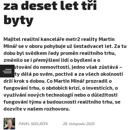
za deset let tři
byty
Majitel realitní kanceláře metr2 reality Martin
Minář se v oboru pohybuje už šestadvacet let. Za tu
dobu byl svědkem řady proměn realitního trhu,
změnilo se i přemýšlení lidí o bydlení a o
investování do nemovitostí, jedno však zůstává –
reality dělá po svém, poctivě a za všech okolností
drží krok s dobou. Co Martin Minář prozradil o
fungování trhu, o obdobích krizí, o investicích, o
využívání nových technologií nebo o důležitosti
fungování týmu a budoucnosti realitního trhu, se
dozvíte v našem rozhovoru.
PAVEL SEDLÁČEK
28. listopadu 2025