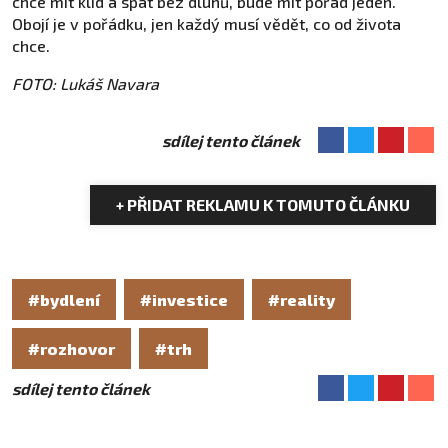
chce mít klid a spát bez dluhů, bude mít pořád jeden.
Obojí je v pořádku, jen každý musí vědět, co od života
chce.
FOTO: Lukáš Navara
sdílej tento článek
+ PŘIDAT REKLAMU K TOMUTO ČLÁNKU
#bydlení
#investice
#reality
#rozhovor
#trh
sdílej tento článek