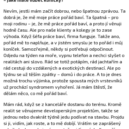
Nevím, jestli mám začít dobrou, nebo špatnou zprávou. Ta
dobrá je, že mě moje práce pořád baví. Ta špatná – pro
moji rodinu – je, že mě práce pořád baví, a proto jí věnuji
hodně času. Ale pro naše klienty a kolegy je to zase
výhoda. Když šéfa práce baví, firma funguje. Takže ano,
pořád mě to naplňuje, a v jistém smyslu je to pořád i můj
koníček. Samozřejmě, někdy si potřebuji odpočinout.
Odjedu na týden na moře, vypnu telefon a nechci slyšet o
realitách ani slovo. Rád se totiž potápím, rád jachtařím a
rád cestuji do vzdálených a exotických destinací. Ale po
týdnu se už těším zpátky – domů i do práce. A to je dnes
možná trochu výjimka, protože spousta mých vrstevníků
už prochází syndromem vyhoření. Já mám štěstí, že
dělám něco, co mě pořád baví.
Mám rád, když se z kanceláře dostanu do terénu. Kromě
realit se věnujeme developerským projektům, takže se
jednou nebo dvakrát týdně jedu podívat na stavbu. Projdu
si ji, vidím, jak roste, a to mě dobíjí. Vrátím se zaprášený