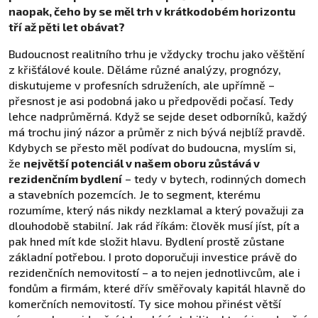
naopak, čeho by se měl trh v krátkodobém horizontu
tří až pěti let obávat?
Budoucnost realitního trhu je vždycky trochu jako věštění
z křišťálové koule. Děláme různé analýzy, prognózy,
diskutujeme v profesních sdruženích, ale upřímně –
přesnost je asi podobná jako u předpovědi počasí. Tedy
lehce nadprůměrná. Když se sejde deset odborníků, každý
má trochu jiný názor a průměr z nich bývá nejblíž pravdě.
Kdybych se přesto měl podívat do budoucna, myslím si,
že
největší potenciál v našem oboru zůstává v
rezidenčním bydlení
– tedy v bytech, rodinných domech
a stavebních pozemcích. Je to segment, kterému
rozumíme, který nás nikdy nezklamal a který považuji za
dlouhodobě stabilní. Jak rád říkám: člověk musí jíst, pít a
pak hned mít kde složit hlavu. Bydlení prostě zůstane
základní potřebou. I proto doporučuji investice právě do
rezidenčních nemovitostí – a to nejen jednotlivcům, ale i
fondům a firmám, které dřív směřovaly kapitál hlavně do
komerčních nemovitostí. Ty sice mohou přinést větší