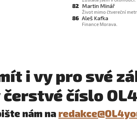
82
Martin Minář
Život mimo čtvereční metr
86
Aleš Kafka
Finance Morava.
mít i vy pro své z
 čerstvé číslo OL
ište nám na
redakce@OL4yo