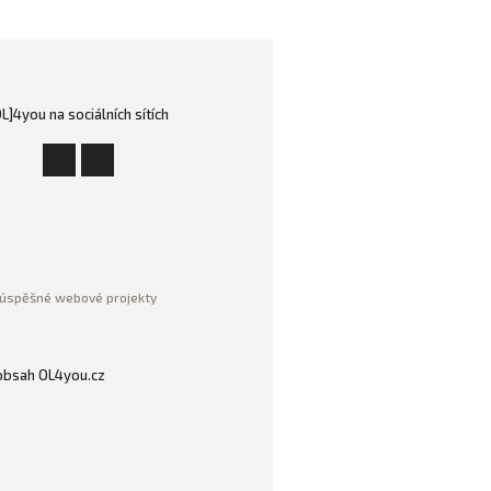
OL]4you na sociálních sítích
úspěšné webové projekty
 obsah OL4you.cz