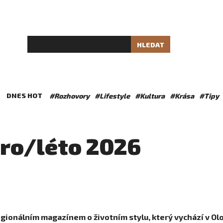
HLEDAT
DNES HOT
#Rozhovory
#Lifestyle
#Kultura
#Krása
#Tipy
aro/léto 2026
regionálním magazínem o životním stylu, který vychází v Ol