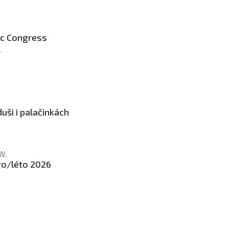
c Congress
l
uši i palačinkách
W.
ro/léto 2026