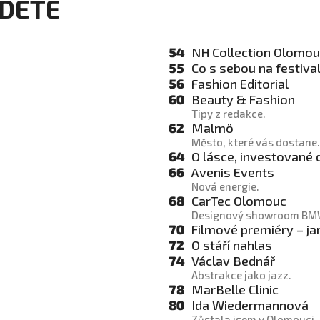
JDETE
54
NH Collection Olomou
55
Co s sebou na festiva
56
Fashion Editorial
60
Beauty & Fashion
Tipy z redakce.
62
Malmö
Město, které vás dostane.
64
O lásce, investované d
66
Avenis Events
Nová energie.
68
CarTec Olomouc
Designový showroom BM
70
Filmové premiéry – ja
72
O stáří nahlas
74
Václav Bednář
Abstrakce jako jazz.
78
MarBelle Clinic
80
Ida Wiedermannová
Zůstala jsem v Olomouci.