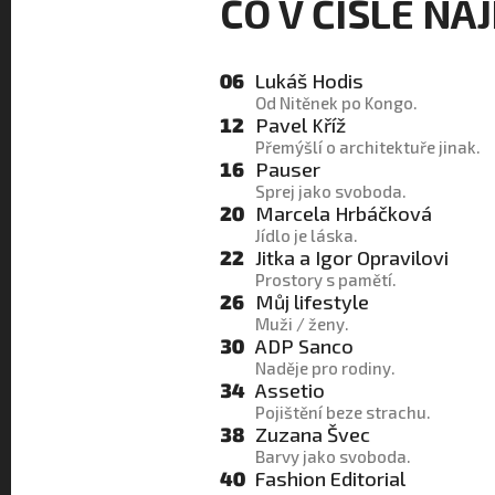
CO V ČÍSLE NA
06
Lukáš Hodis
Od Nitěnek po Kongo.
12
Pavel Kříž
Přemýšlí o architektuře jinak.
16
Pauser
Sprej jako svoboda.
20
Marcela Hrbáčková
Jídlo je láska.
22
Jitka a Igor Opravilovi
Prostory s pamětí.
26
Můj lifestyle
Muži / ženy.
30
ADP Sanco
Naděje pro rodiny.
34
Assetio
Pojištění beze strachu.
38
Zuzana Švec
Barvy jako svoboda.
40
Fashion Editorial