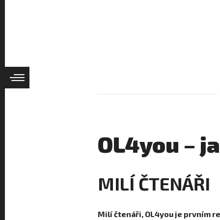
OL4you – j
MILÍ ČTENÁŘI
Milí čtenáři, OL4you je prvním 