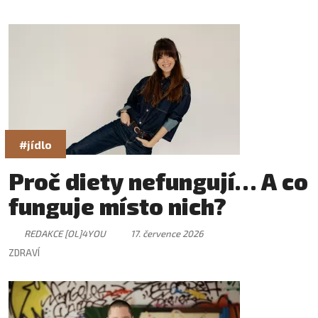
#jídlo
Proč diety nefungují… A co
funguje místo nich?
REDAKCE [OL]4YOU
17. července 2026
ZDRAVÍ