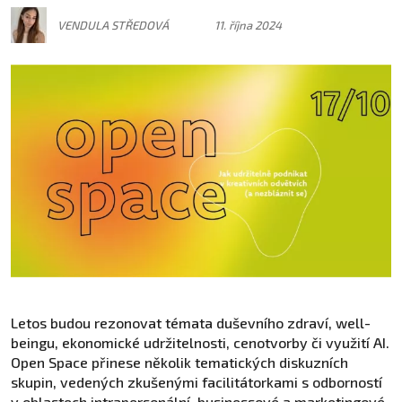
VENDULA STŘEDOVÁ
11. října 2024
Letos budou rezonovat témata duševního zdraví, well-
beingu, ekonomické udržitelnosti, cenotvorby či využití AI.
Open Space přinese několik tematických diskuzních
skupin, vedených zkušenými facilitátorkami s odborností
v oblastech intrapersonální, businessové a marketingové