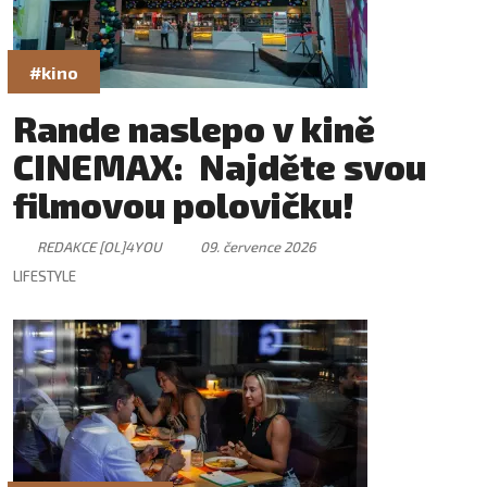
#kino
Rande naslepo v kině
CINEMAX: Najděte svou
filmovou polovičku!
REDAKCE [OL]4YOU
09. července 2026
LIFESTYLE