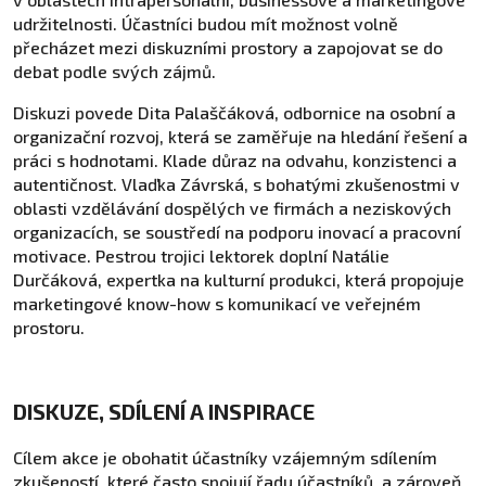
udržitelnosti. Účastníci budou mít možnost volně
přecházet mezi diskuzními prostory a zapojovat se do
debat podle svých zájmů.
Diskuzi povede Dita Palaščáková, odbornice na osobní a
organizační rozvoj, která se zaměřuje na hledání řešení a
práci s hodnotami. Klade důraz na odvahu, konzistenci a
autentičnost. Vlaďka Závrská, s bohatými zkušenostmi v
oblasti vzdělávání dospělých ve firmách a neziskových
organizacích, se soustředí na podporu inovací a pracovní
motivace. Pestrou trojici lektorek doplní Natálie
Durčáková, expertka na kulturní produkci, která propojuje
marketingové know-how s komunikací ve veřejném
prostoru.
DISKUZE, SDÍLENÍ A INSPIRACE
Cílem akce je obohatit účastníky vzájemným sdílením
zkušeností, které často spojují řadu účastníků, a zároveň