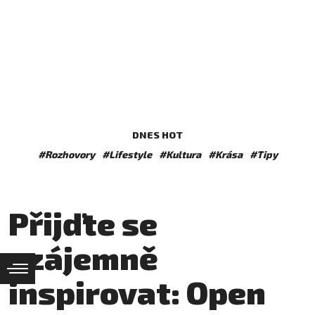
DNES HOT
#Rozhovory
#Lifestyle
#Kultura
#Krása
#Tipy
Přijďte se
vzájemně
inspirovat: Open