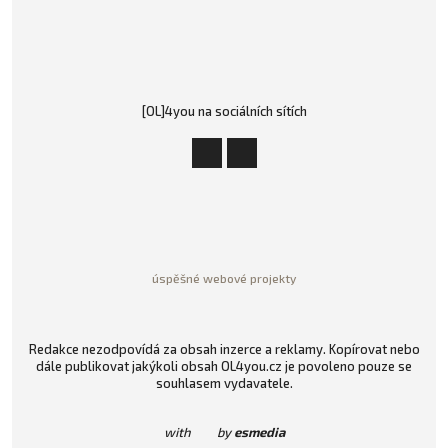
[OL]4you na sociálních sítích
úspěšné webové projekty
Redakce nezodpovídá za obsah inzerce a reklamy. Kopírovat nebo
dále publikovat jakýkoli obsah OL4you.cz je povoleno pouze se
souhlasem vydavatele.
with
by
esmedia