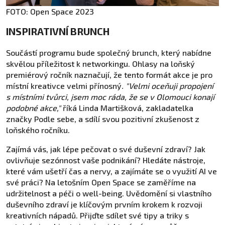
FOTO: Open Space 2023
INSPIRATIVNÍ BRUNCH
Součástí programu bude společný brunch, který nabídne
skvělou příležitost k networkingu. Ohlasy na loňský
premiérový ročník naznačují, že tento formát akce je pro
místní kreativce velmi přínosný
. "Velmi oceňuji propojení
s místními tvůrci, jsem moc ráda, že se v Olomouci konají
podobné akce,"
říká Linda Martišková, zakladatelka
značky Podle sebe, a sdílí svou pozitivní zkušenost z
loňského ročníku.
Zajímá vás, jak lépe pečovat o své duševní zdraví? Jak
ovlivňuje sezónnost vaše podnikání? Hledáte nástroje,
které vám ušetří čas a nervy, a zajímáte se o využití AI ve
své práci? Na letošním Open Space se zaměříme na
udržitelnost a péči o well-being. Uvědomění si vlastního
duševního zdraví je klíčovým prvním krokem k rozvoji
kreativních nápadů. Přijďte sdílet své tipy a triky s