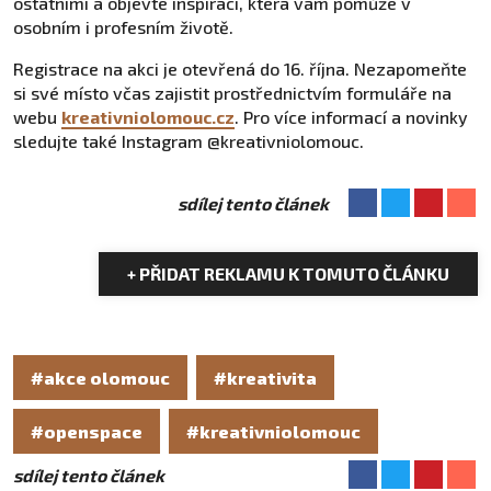
ostatními a objevte inspiraci, která vám pomůže v
osobním i profesním životě.
Registrace na akci je otevřená do 16. října. Nezapomeňte
si své místo včas zajistit prostřednictvím formuláře na
webu
kreativniolomouc.cz
. Pro více informací a novinky
sledujte také Instagram @kreativniolomouc.
sdílej tento článek
+ PŘIDAT REKLAMU K TOMUTO ČLÁNKU
#akce olomouc
#kreativita
#openspace
#kreativniolomouc
sdílej tento článek