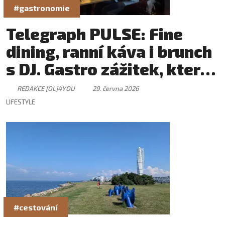
#gastronomie
Telegraph PULSE: Fine
dining, ranní káva i brunch
s DJ. Gastro zážitek, který
má svůj rytmus
REDAKCE [OL]4YOU
29. června 2026
LIFESTYLE
#cestování