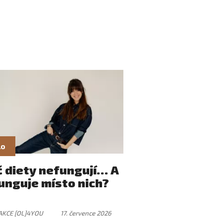
lo
č diety nefungují… A
unguje místo nich?
AKCE [OL]4YOU
17. července 2026