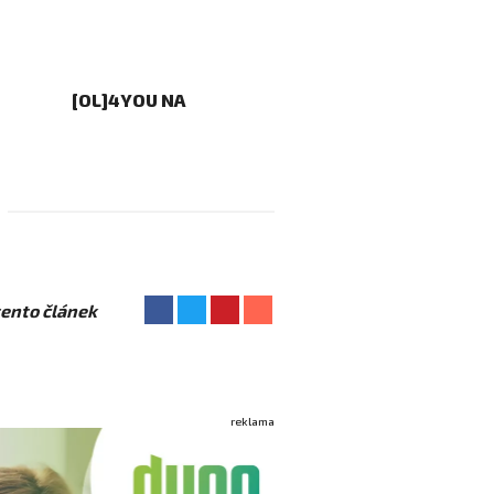
[OL]4YOU NA
 tento článek
reklama