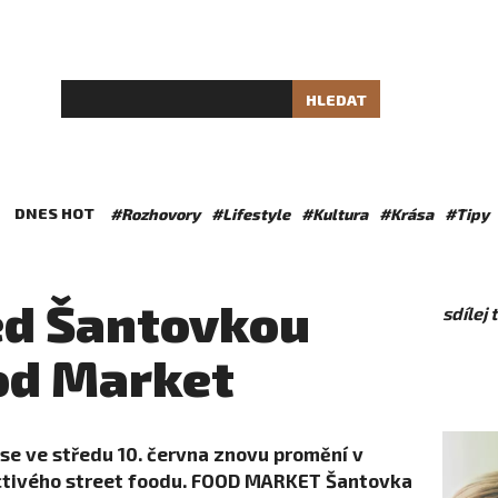
HLEDAT
DNES HOT
#Rozhovory
#Lifestyle
#Kultura
#Krása
#Tipy
ed Šantovkou
sdílej
od Market
 se ve středu 10. června znovu promění v
ctivého street foodu. FOOD MARKET Šantovka