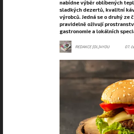
nabídne výběr oblíbených teplý
sladkých dezertů, kvalitní káv
výrobců. Jedná se o druhý ze 
pravidelně oživují prostrans
gastronomie a lokálních specia
REDAKCE [OL]4YOU
07. č