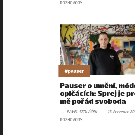
ROZHOVORY
#pauser
Pauser o umění, módě
opičácích: Sprej je p
mě pořád svoboda
PAVEL SEDLÁČEK
13. července 20
ROZHOVORY