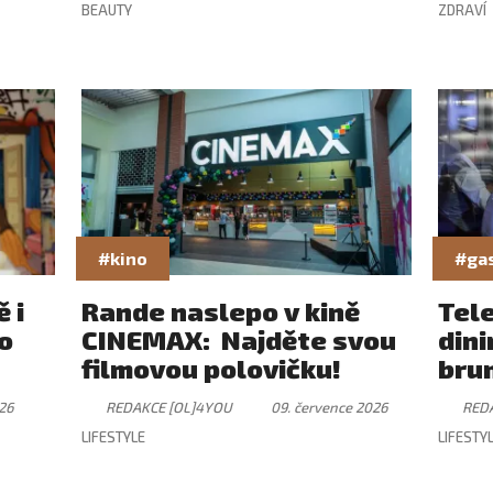
BEAUTY
ZDRAVÍ
#kino
#ga
 i
Rande naslepo v kině
Tel
ro
CINEMAX: Najděte svou
dini
filmovou polovičku!
brun
záži
26
REDAKCE [OL]4YOU
09. července 2026
RED
ryt
LIFESTYLE
LIFESTY