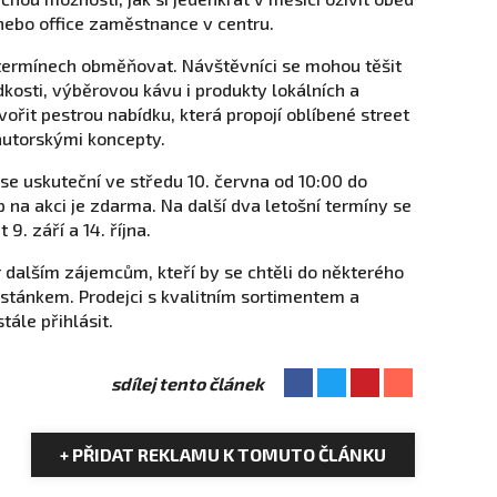
nebo office zaměstnance v centru.
 termínech obměňovat. Návštěvníci se mohou těšit
adkosti, výběrovou kávu i produkty lokálních a
vořit pestrou nabídku, která propojí oblíbené street
autorskými koncepty.
e uskuteční ve středu 10. června od 10:00 do
 na akci je zdarma. Na další dva letošní termíny se
9. září a 14. října.
 dalším zájemcům, kteří by se chtěli do některého
 stánkem. Prodejci s kvalitním sortimentem a
ále přihlásit.
sdílej tento článek
+ PŘIDAT REKLAMU K TOMUTO ČLÁNKU