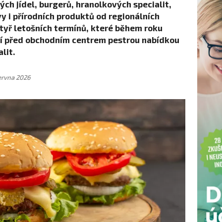
ch jídel, burgerů, hranolkových specialit,
y i přírodních produktů od regionálních
čtyř letošních termínů, které během roku
tví před obchodním centrem pestrou nabídkou
lit.
ervna 2026