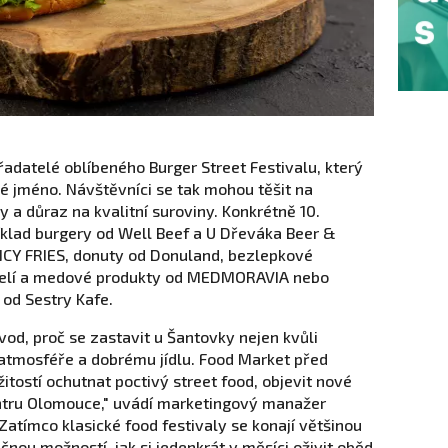
řadatelé oblíbeného Burger Street Festivalu, který
né jméno. Návštěvníci se tak mohou těšit na
 a důraz na kvalitní suroviny. Konkrétně 10.
klad burgery od Well Beef a U Dřeváka Beer &
ÆNCY FRIES, donuty od Donuland, bezlepkové
čelí a medové produkty od MEDMORAVIA nebo
od Sestry Kafe.
od, proč se zastavit u Šantovky nejen kvůli
 atmosféře a dobrému jídlu. Food Market před
itostí ochutnat poctivý street food, objevit nové
entru Olomouce," uvádí marketingový manažer
Zatímco klasické food festivaly se konají většinou
nou možností, jak si jedenkrát v měsíci oživit oběd