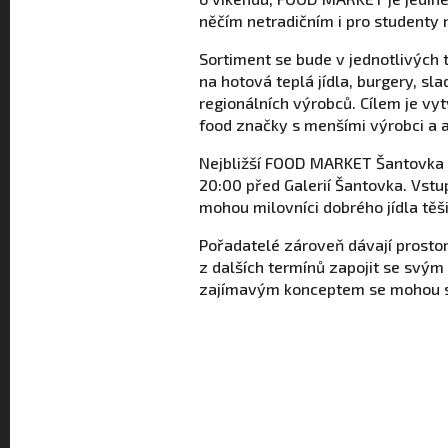
něčím netradičním i pro studenty 
Sortiment se bude v jednotlivých
na hotová teplá jídla, burgery, sl
regionálních výrobců. Cílem je vyt
food značky s menšími výrobci a 
Nejbližší FOOD MARKET Šantovka s
20:00 před Galerií Šantovka. Vstup
mohou milovníci dobrého jídla těšit 
Pořadatelé zároveň dávají prostor
z dalších termínů zapojit se svým
zajímavým konceptem se mohou st