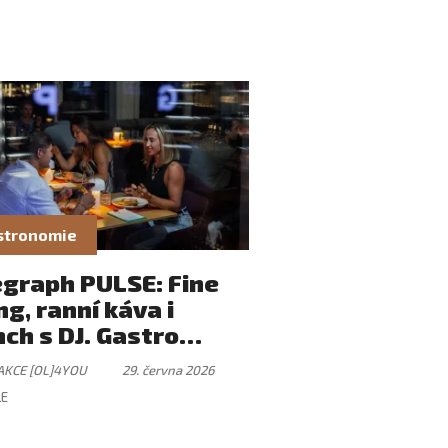
stronomie
egraph PULSE: Fine
ng, ranní káva i
ch s DJ. Gastro
tek, který má svůj
AKCE [OL]4YOU
29. června 2026
mus
LE