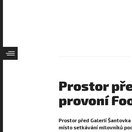
Prostor př
provoní Fo
Prostor před Galerií Šantovka
místo setkávání milovníků po