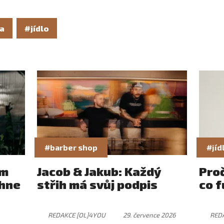
ka
#jídlo
#barber shop
#jíd
ám
Jacob & Jakub: Každý
Pro
rhne
střih má svůj podpis
co f
REDAKCE [OL]4YOU
29. července 2026
RED