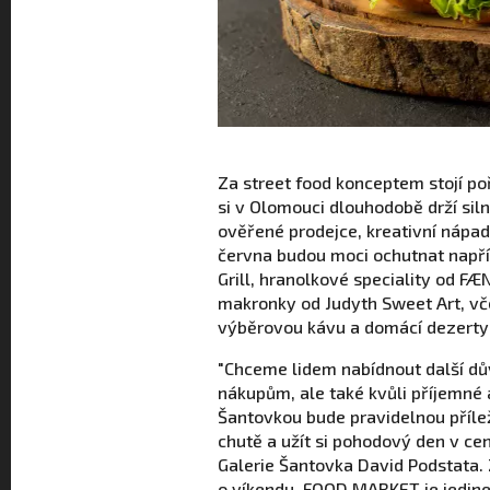
Za street food konceptem stojí po
si v Olomouci dlouhodobě drží sil
ověřené prodejce, kreativní nápady
června budou moci ochutnat napří
Grill, hranolkové speciality od F
makronky od Judyth Sweet Art, v
výběrovou kávu a domácí dezerty 
"Chceme lidem nabídnout další dův
nákupům, ale také kvůli příjemné
Šantovkou bude pravidelnou přílež
chutě a užít si pohodový den v c
Galerie Šantovka David Podstata. 
o víkendu, FOOD MARKET je jedineč