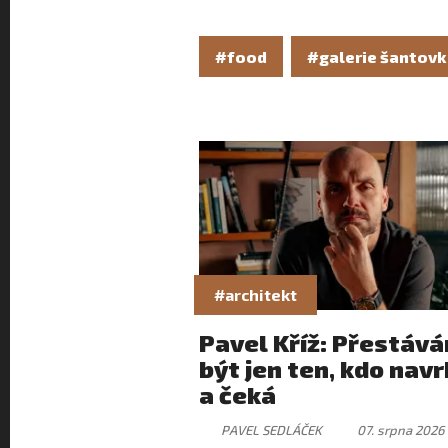
#food
#galerie šantov
#architekt
Pavel Kříž: Přestáv
být jen ten, kdo nav
a čeká
PAVEL SEDLÁČEK
07. srpna 2026