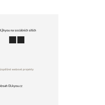
OL]4you na sociálních sítích
úspěšné webové projekty
 obsah OL4you.cz