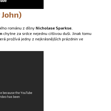
 John)
ného románu z dílny
Nicholase Sparkse
.
m
chytne za srdce nejednu citlivou duši. Jinak tomu
terá prožívá jedny z nejkrásnějších prázdnin ve