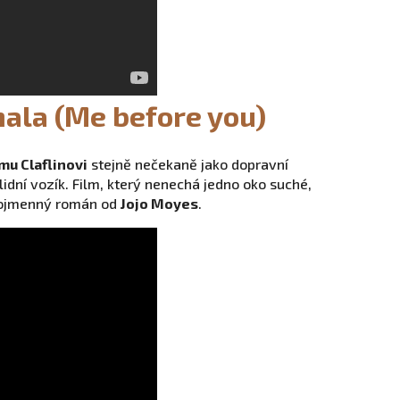
nala (Me before you)
mu Claflinovi
stejně nečekaně jako dopravní
idní vozík. Film, který nenechá jedno oko suché,
jnojmenný román od
Jojo Moyes
.