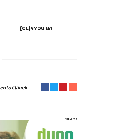
[OL]4YOU NA
 tento článek
reklama