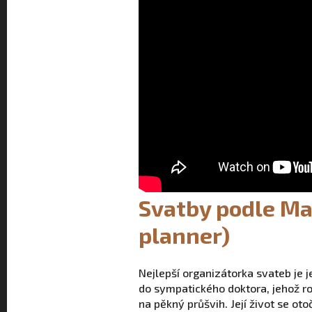
Svatby podle Ma
planner)
Nejlepší organizátorka svateb je
do sympatického doktora, jehož ro
na pěkný průšvih. Její život se ot