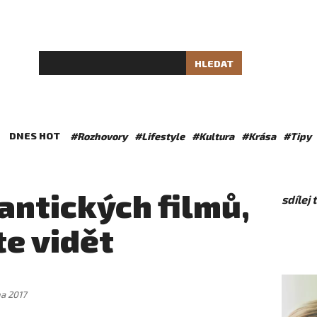
HLEDAT
DNES HOT
#Rozhovory
#Lifestyle
#Kultura
#Krása
#Tipy
antických filmů,
sdílej
te vidět
na 2017