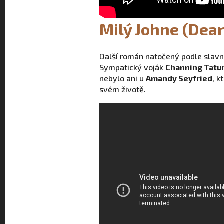
Milý Johne (Dear
Další román natočený podle slav
Sympatický voják
Channing Tatu
nebylo ani u
Amandy Seyfried
, k
svém životě.