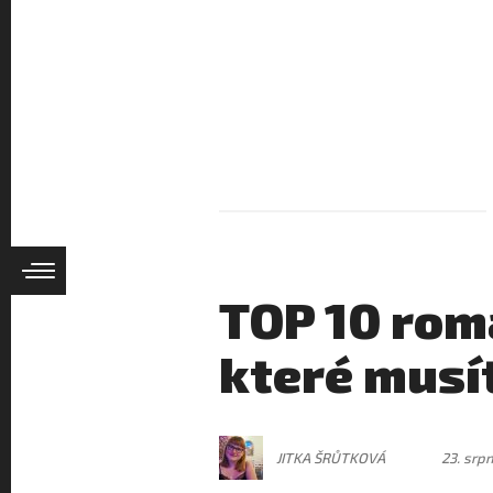
TOP 10 rom
které musí
JITKA ŠRŮTKOVÁ
23. srp