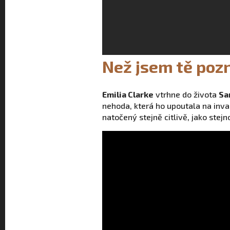
Než jsem tě poz
Emilia Clarke
vtrhne do života
Sa
nehoda, která ho upoutala na inval
natočený stejně citlivě, jako ste