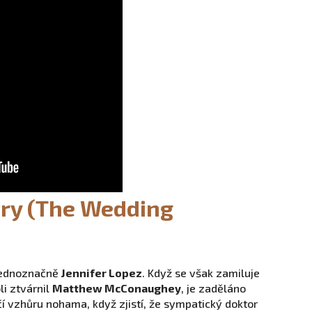
ry (The Wedding
 jednoznačně
Jennifer Lopez
. Když se však zamiluje
li ztvárnil
Matthew McConaughey
, je zaděláno
očí vzhůru nohama, když zjistí, že sympatický doktor