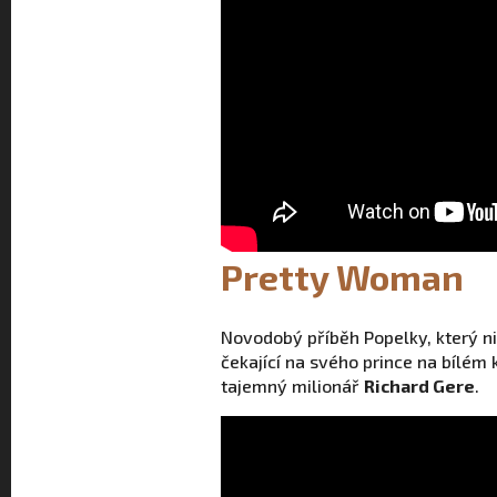
Pretty Woman
Novodobý příběh Popelky, který n
čekající na svého prince na bílém 
tajemný milionář
Richard Gere
.