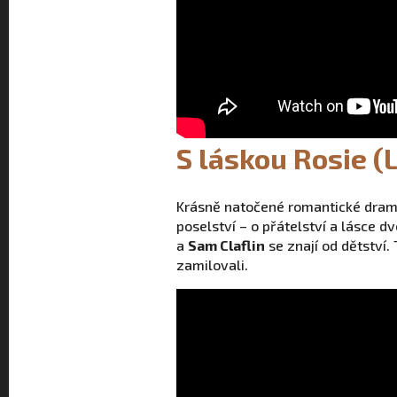
S láskou Rosie (
Krásně natočené romantické dra
poselství – o přátelství a lásce dv
a
Sam Claflin
se znají od dětství.
zamilovali.