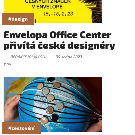
#design
Envelopa Office Center
přivítá české designéry
REDAKCE [OL]4YOU
30. ledna 2023
TIPY
#cestování