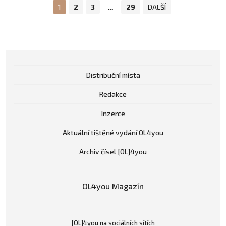
1
2
3
…
29
DALŠÍ
Distribuční místa
Redakce
Inzerce
Aktuální tištěné vydání OL4you
Archiv čísel [OL]4you
OL4you Magazín
[OL]4you na sociálních sítích