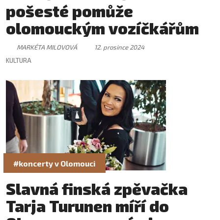
pošesté pomůže
olomouckým vozíčkářům
MARKÉTA MILOVOVÁ
12. prosince 2024
KULTURA
#koncerty v Olomouci
Slavná finská zpěvačka
Tarja Turunen míří do