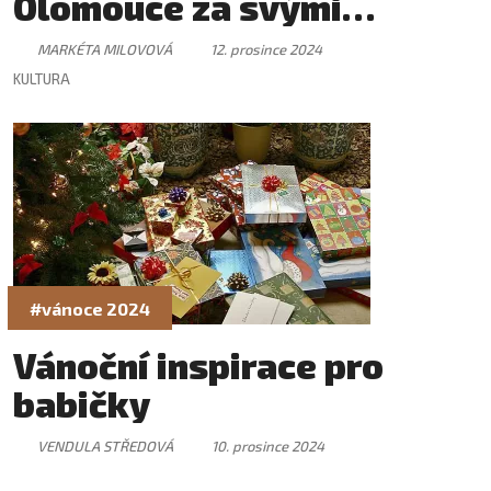
Olomouce za svými
fanoušky
MARKÉTA MILOVOVÁ
12. prosince 2024
KULTURA
#vánoce 2024
Vánoční inspirace pro
babičky
VENDULA STŘEDOVÁ
10. prosince 2024