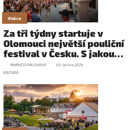
#akce
Za tři týdny startuje v
Olomouci největší pouliční
festival v Česku. S jakou
novinkou letos přichází?
MARKÉTA MILOVOVÁ
03. června 2024
KULTURA