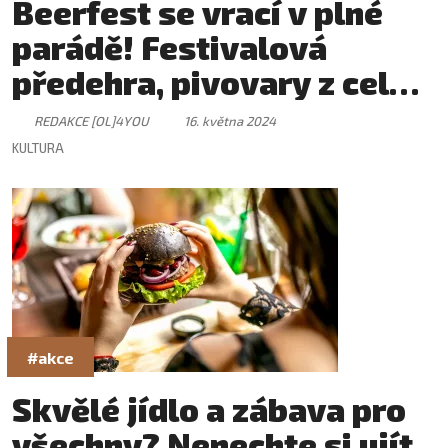
Beerfest se vrací v plné
parádě! Festivalová
předehra, pivovary z celé
republiky a nabitý hudební
REDAKCE [OL]4YOU
16. května 2024
program
KULTURA
#akce
Skvělé jídlo a zábava pro
všechny? Nenechte si ujít