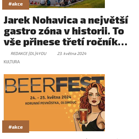
#akce
Jarek Nohavica a největší
gastro zóna v historii. To
vše přinese třetí ročník
Slavností Olomouc!
REDAKCE [OL]4YOU
23. května 2024
KULTURA
#akce