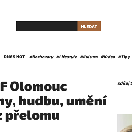
HLEDAT
DNES HOT
#Rozhovory
#Lifestyle
#Kultura
#Krása
#Tipy
AF Olomouc
sdílej
my, hudbu, umění
z přelomu