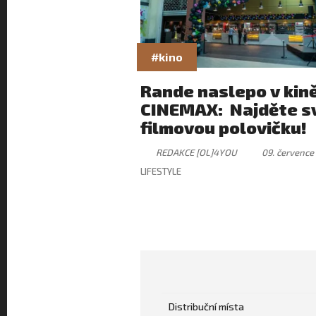
#kino
Rande naslepo v kin
CINEMAX: Najděte s
filmovou polovičku!
REDAKCE [OL]4YOU
09. července
LIFESTYLE
Distribuční místa