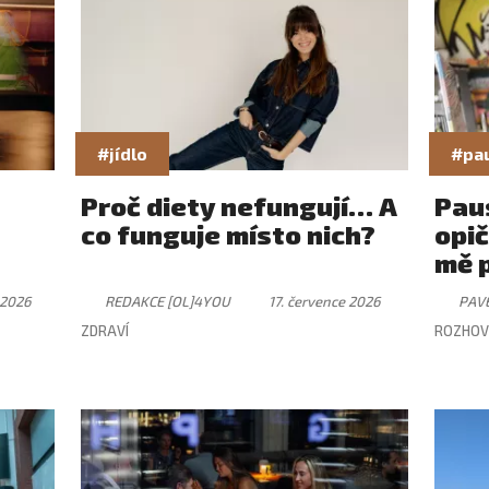
#jídlo
#pa
Proč diety nefungují… A
Paus
co funguje místo nich?
opič
mě 
 2026
REDAKCE [OL]4YOU
17. července 2026
PAV
ZDRAVÍ
ROZHOV