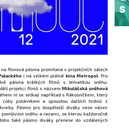
it na filmová pásma promítaná v projekčních sálech
Palackého
i na velkém plátně
kina Metropol
. Pro
 dvě pásma krátkých filmů s tematikou sněhu.
ělí projekci filmů s názvem
Mikulášská sněhová
ěhem ní se setkají například s Rákosníčkem, který
m coby polárníkem a spoustou dalších hrdinů z
tvorby. Pásmo pro dospělejší diváky nese název
 pomíjivost sněhu a razanci, se kterou každoročně
 toho také pásmo diváky přenese do vzdálených