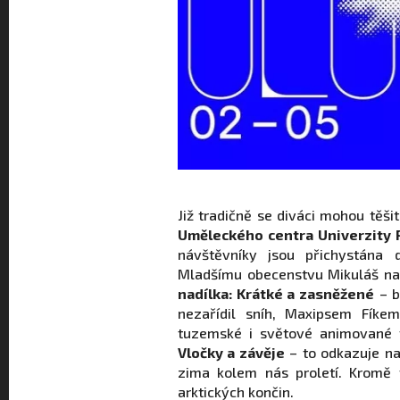
Již tradičně se diváci mohou těš
Uměleckého centra Univerzity 
návštěvníky jsou přichystána
Mladšímu obecenstvu Mikuláš nad
nadílka: Krátké a zasněžené
– b
nezařídil sníh, Maxipsem Fíke
tuzemské i světové animované 
Vločky a závěje
– to odkazuje na
zima kolem nás proletí. Kromě
arktických končin.