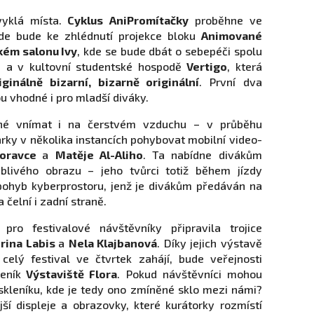
yklá místa.
Cyklus AniPromítačky
proběhne ve
e bude ke zhlédnutí projekce bloku
Animované
ém salonu Ivy
, kde se bude dbát o sebepéči spolu
, a v kultovní studentské hospodě
Vertigo
, která
iginálně bizarní, bizarně originální
. První dva
u vhodné i pro mladší diváky.
né vnímat i na čerstvém vzduchu – v průběhu
rky v několika instancích pohybovat mobilní video-
oravce
a
Matěje Al-Aliho
. Ta nabídne divákům
blivého obrazu – jeho tvůrci totiž během jízdy
i pohyb kyberprostoru, jenž je divákům předáván na
 čelní i zadní straně.
 pro festivalové návštěvníky připravila trojice
rina Labis
a
Nela Klajbanová
. Díky jejich výstavě
 celý festival ve čtvrtek zahájí, bude veřejnosti
eník
Výstaviště Flora
. Pokud návštěvníci mohou
skleníku, kde je tedy ono zmíněné sklo mezi námi?
ší displeje a obrazovky, které kurátorky rozmístí