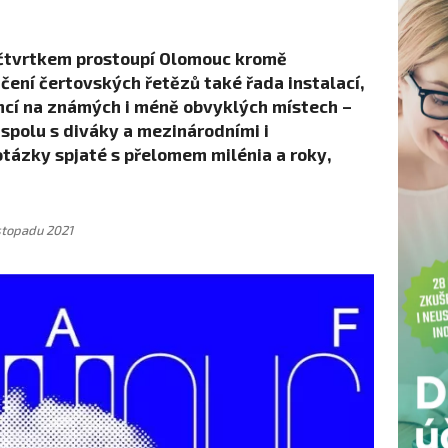
 čtvrtkem prostoupí Olomouc kromě
čení čertovských řetězů také řada instalací,
ncí na známých i méně obvyklých místech –
 spolu s diváky a mezinárodními i
tázky spjaté s přelomem milénia a roky,
istopadu 2021