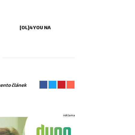
[OL]4YOU NA
 tento článek
reklama