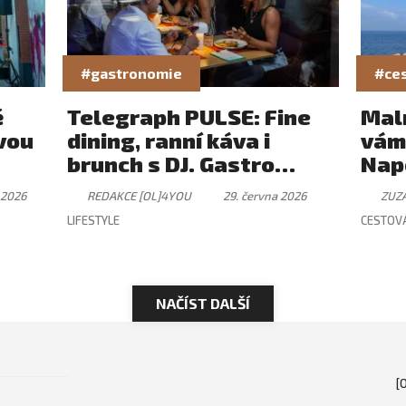
#gastronomie
#ces
ě
Telegraph PULSE: Fine
Mal
vou
dining, ranní káva i
vám
brunch s DJ. Gastro
Nap
zážitek, který má svůj
 2026
REDAKCE [OL]4YOU
29. června 2026
ZUZ
rytmus
LIFESTYLE
CESTOV
NAČÍST DALŠÍ
[