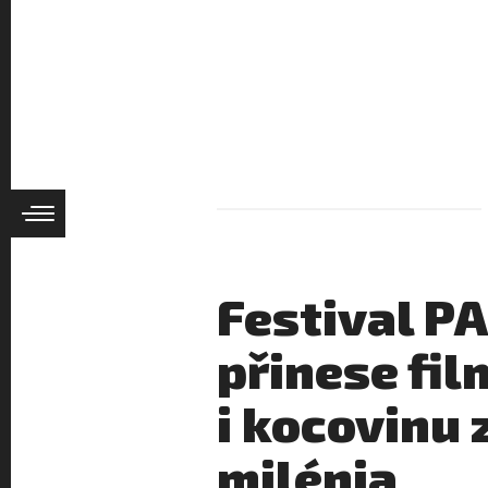
Festival P
přinese fil
i kocovinu 
milénia