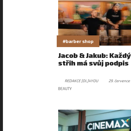
#barber shop
Jacob & Jakub: Každý
střih má svůj podpis
REDAKCE [OL]4YOU
29. července
BEAUTY