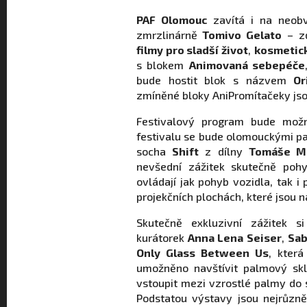
PAF Olomouc
zavítá i na neobv
zmrzlinárně
Tomivo Gelato
– zd
filmy pro sladší život
,
kosmetick
s blokem
Animovaná sebepéče
bude hostit blok s názvem
Or
zmíněné bloky AniPromítačeky jso
Festivalový program bude mož
festivalu se bude olomouckými pa
socha
Shift
z dílny
Tomáše M
nevšední zážitek skutečně pohy
ovládají jak pohyb vozidla, tak 
projekčních plochách, které jsou na
Skutečně exkluzivní zážitek si
kurátorek
Anna Lena Seiser
,
Sab
Only Glass Between Us
, která
umožněno navštívit palmový skl
vstoupit mezi vzrostlé palmy do 
Podstatou výstavy jsou nejrůzněj