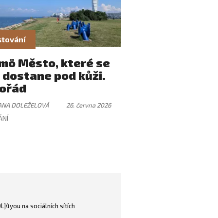
tování
mö Město, které se
 dostane pod kůži.
ořád
ANA DOLEŽELOVÁ
26. června 2026
ÁNÍ
OL]4you na sociálních sítích