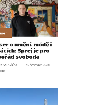
user
er o umění, módě i
ácích: Sprej je pro
pořád svoboda
EL SEDLÁČEK
13. července 2026
ORY