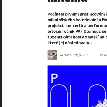
Počínaje prvním prosincovým
mikulášského koledování a řin
projekcí, koncertů a performa
letošní ročník PAF Olomouc se
tuzemskými hosty zaměří na o
které jej následovaly...
REDAKCE [OL]4YOU
19. l