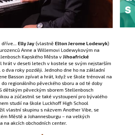
dříve...
Elly Jay
(vlastně
Elton Jerome Lodewyk
)
 sourozenců Anne a Willemovi Lodewykovým na
tellenbosch Kapského Města v
Jihoafrické
al hrát v deseti letech v kostele se svým nejstarším
 o dva roky později. Jednoho dne ho na základní
ene Basson zpívat a hrát, když ve škole trénoval na
z do regionálního pěveckého sboru a od té doby
. S dětským pěveckým sborem Stellenbosch
likou a zúčastnil se také vystoupení pro bývalého
hem studií na škole Luckhoff High School
ložil vlastní skupinu s názvem Another Vibe, se
kém Městě a Johannesburgu – na velkých
a na akcích obchodních center.