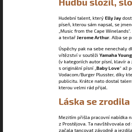
Hudbu složil, slo
Hudební talent, který
Elly Jay
dosta
píseň, kterou sám napsal, se jmeno
„Music from the Cape Winelands“.
a textař
Jerome Arthur
. Alba se 
Úspěchy pak na sebe nenechaly dl
vítězství v soutěži
Yamaha Young
(v kategoriích autor písní, klavír a
s originální písní „
Baby Love
“ až 
Vodacom/Burger Plusster, díky kte
publicitu. Krátce nato dostal tal
kterou velmi rád přijal.
Láska se zrodila
Mezitím přišla pracovní nabídka n
z Prostějova. Ta navštěvovala od 
začala tancovat závodně a jezdila