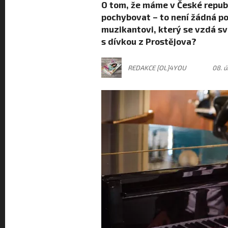
O tom, že máme v České republ
pochybovat – to není žádná po
muzikantovi, který se vzdá své
s dívkou z Prostějova?
REDAKCE [OL]4YOU
08. ú