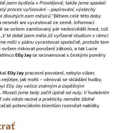
bě jsem bydlela v Prostějově, takže jsme spadali
Celý proces vyřizování – papírování, výslechy
val dlouhých osm měsíců.“
Během celé této doby
 a nesměl ani vycestovat ze země. Informaci
ě se ovšem zamilovaný pár nedozvěděl hned, což
:
„V té době jsem měla již vyřízené studium v rámci
me měli v plánu vycestovat společně, protože tam
 ovšem riskovat porušení zákonů, a tak Lucie
zatímco
Elly Jay
se seznamoval s českými poměry
skal
Elly Jay
pracovní povolení, nebylo vůbec
s nejlépe, jak mohl – věnoval se skládání hudby.
 byl Elly Jay velice známým a úspěšným
 Museli jsme tedy začít úplně od nuly. V hudebním
yž vás nikdo nezná a prakticky nemáte žádné
začali potenciálním klientům rozesílat nabídky
trať