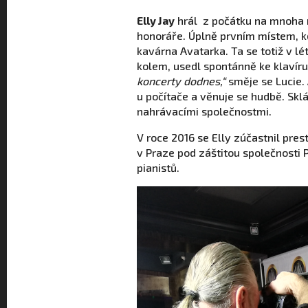
Elly Jay
hrál z počátku na mnoha mí
honoráře. Úplně prvním místem, kde
kavárna Avatarka. Ta se totiž v lét
kolem, usedl spontánně ke klavíru
koncerty dodnes,“
směje se Lucie. 
u počítače a věnuje se hudbě. Sk
nahrávacími společnostmi.
V roce 2016 se Elly zúčastnil prest
v Praze pod záštitou společnosti P
pianistů.