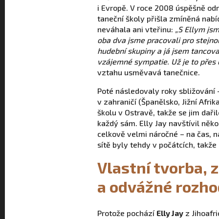
i Evropě. V roce 2008 úspěšně o
taneční školy přišla zmíněná nabí
neváhala ani vteřinu:
„S Ellym js
oba dva jsme pracovali pro stejno
hudební skupiny a já jsem tancoval
vzájemné sympatie. Už je to přes d
vztahu usměvavá tanečnice.
Poté následovaly roky sbližování –
v zahraničí (Španělsko, Jižní Afri
školu v Ostravě, takže se jim daři
každý sám. Elly Jay navštívil něko
celkově velmi náročné – na čas, na
sítě byly tehdy v počátcích, takž
Vlastní tvorba, 
a odvážné rozho
Protože pochází
Elly Jay
z Jihoafr