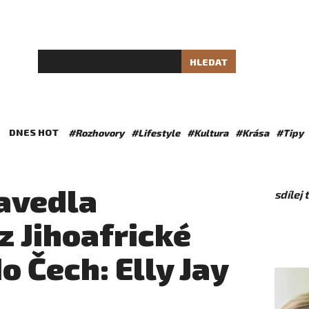
HLEDAT
DNES HOT
#Rozhovory
#Lifestyle
#Kultura
#Krása
#Tipy
zavedla
sdílej
z Jihoafrické
o Čech: Elly Jay