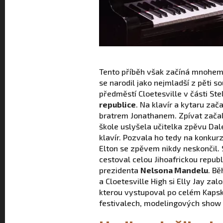
Tento příběh však začíná mnohem 
se narodil jako nejmladší z pěti
předměstí Cloetesville v části S
republice
. Na klavír a kytaru zač
bratrem Jonathanem. Zpívat začal
škole uslyšela učitelka zpěvu Dal
klavír. Pozvala ho tedy na konkur
Elton se zpěvem nikdy neskončil
cestoval celou Jihoafrickou repub
prezidenta
Nelsona Mandelu
. Bě
a Cloetesville High si Elly Jay za
kterou vystupoval po celém Kaps
festivalech, modelingových show 