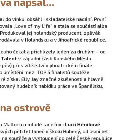
va napsal...
l do vínku, obsáhl i skladatelské nadání. První
vala „Love of my Life“ a stala se součástí alba
 Produkoval jej holandský producent, zpěvák
prodávala v Holandsku a v Jihoafrické republice.
ouho čekat a přicházely jeden za druhým – od
 Talent
v západní části Kapského Města
 zpěv) přes vítězství v jihoafrickém finále
po umístění mezi TOP 5 finalistů soutěže
ré získal Elly Jay značné zkušenosti a hlavně
entovaný hudebník nabídku práce ve Španělsku,
 na ostrově
a Mallorku i mladé tanečnici
Lucii Hénikové
svých pěti let taneční školu Hubený, od osmi let
 na soutěže a vystoupení po celé České republice