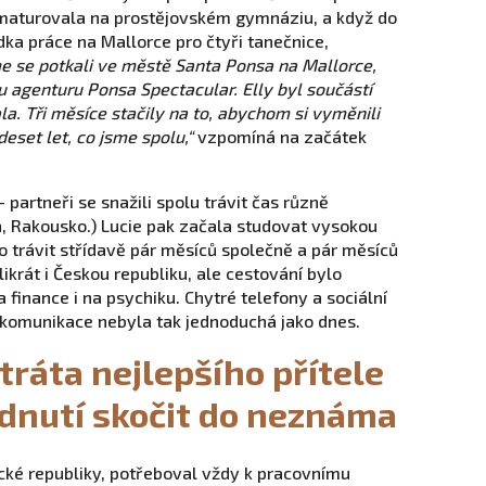
dmaturovala na prostějovském gymnáziu, a když do
dka práce na Mallorce pro čtyři tanečnice,
me se potkali ve městě Santa Ponsa na Mallorce,
u agenturu Ponsa Spectacular. Elly byl součástí
a. Tři měsíce stačily na to, abychom si vyměnili
eset let, co jsme spolu,“
vzpomíná na začátek
 partneři se snažili spolu trávit čas různě
ka, Rakousko.) Lucie pak začala studovat vysokou
lo trávit střídavě pár měsíců společně a pár měsíců
likrát i Českou republiku, ale cestování bylo
 finance i na psychiku. Chytré telefony a sociální
e komunikace nebyla tak jednoduchá jako dnes.
ztráta nejlepšího přítele
dnutí skočit do neznáma
ické republiky, potřeboval vždy k pracovnímu