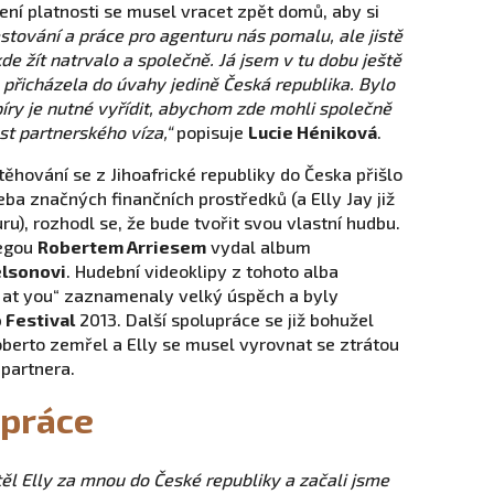
ní platnosti se musel vracet zpět domů, aby si
stování a práce pro agenturu nás pomalu, ale jistě
de žít natrvalo a společně. Já jsem v tu dobu ještě
přicházela do úvahy jedině Česká republika. Bylo
píry je nutné vyřídit, abychom zde mohli společně
t partnerského víza,“
popisuje
Lucie Héniková
.
těhování se z Jihoafrické republiky do Česka přišlo
eba značných finančních prostředků (a Elly Jay již
u), rozhodl se, že bude tvořit svou vlastní hudbu.
legou
Robertem Arriesem
vydal album
elsonovi
. Hudební videoklipy z tohoto alba
g at you“ zaznamenaly velký úspěch a byly
 Festival
2013. Další spolupráce se již bohužel
oberto zemřel a Elly se musel vyrovnat se ztrátou
 partnera.
 práce
těl Elly za mnou do České republiky a začali jsme