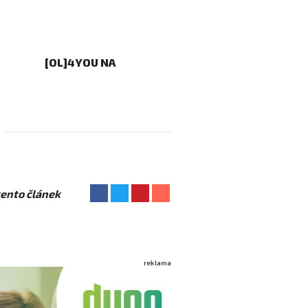
[OL]4YOU NA
 tento článek
reklama