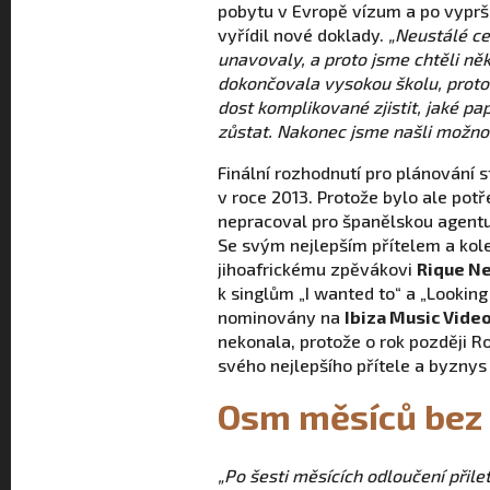
pobytu v Evropě vízum a po vyprše
vyřídil nové doklady.
„Neustálé ce
unavovaly, a proto jsme chtěli něk
dokončovala vysokou školu, proto 
dost komplikované zjistit, jaké pa
zůstat. Nakonec jsme našli možnos
Finální rozhodnutí pro plánování s
v roce 2013. Protože bylo ale potř
nepracoval pro španělskou agentur
Se svým nejlepším přítelem a ko
jihoafrickému zpěvákovi
Rique N
k singlům „I wanted to“ a „Lookin
nominovány na
Ibiza Music Video
nekonala, protože o rok později R
svého nejlepšího přítele a byznys
Osm měsíců bez
„Po šesti měsících odloučení přile