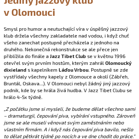
v Olomouci
Smysl pro humor a neutuchající víra v úspěšný jazzový
klub držela všechny zakladatele nad vodou, i když chuť
všeho zanechat postupně přecházela z jednoho na
druhého. Nekonečná rekonstrukce se ale přece jen
přiblížila do finále a
Jazz Tibet Club
se v květnu 1996
otevřel svým prvním hostům, kterým zahrál
Olomoucký
dixieland
s kapelníkem
Láďou Vrbou
. Postupně se zde
vystřídaly všechny kapely z Olomouce a okolí (Zábřeh,
Bruntál, Oskava...). V Olomouci nebyl žádný jiný jazzový
podnik, kde by se hrála živá hudba. V Jazz Tibet Clubu se
hrálo 4-5x týdně.
„Z počátku jsme si mysleli, že budeme dělat všechno sami
– dramaturgii, čepování piva, vybírání vstupného. Zároveň
jsme se ale museli věnovat svým zaměstnáním nebo
vlastním firmám. A i když nás čepování piva bavilo, nešlo
to dělat pětkrát týdně po nocích a ve dne chodit do práce.“