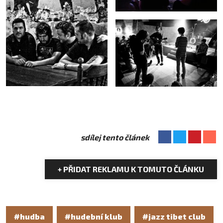
sdílej tento článek
+ PŘIDAT REKLAMU K TOMUTO ČLÁNKU
#hudba
#hudební klub
#jazz tibet club