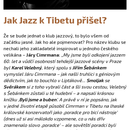
Jak Jazz k Tibetu přišel?
Že se bude jednat o klub jazzový, to bylo všem od
začátku jasné. Jak ho ale pojmenovat? Pro název klubu se
nechali jeho zakladatelé inspirovat u jednoho českého
velikána –
Járy Cimrmana
:
„My jsme byli odkojení jazzem
60. let a vůdčí osobností tehdejší jazzové scény v Praze
byl
Karel Velebný
, který spolu s
Jiřím Šebánkem
vymyslel Járu Cimrmana – jak našli truhlici s géniovým
dědictvím, jak to bouchlo v Liptákově...
Smoljak
se
Svěrákem
si z toho vybrali část a šli svou cestou, Velebný
s Šebánkem zůstali u té hudební – a napsali krásnou
knížku ,
Byli jsme a buben
‘. A právě v ní je popsáno, jak
v jedné životní etapě působil Cimrman v Tibetu na lhaské
královské konzervatoři jako ,poradce pro bicí nástroje‘
(dnes už si asi málokdo vzpomene, co u nás dřív
znamenalo slovo ,poradce‘ – ale sovětští poradci byli