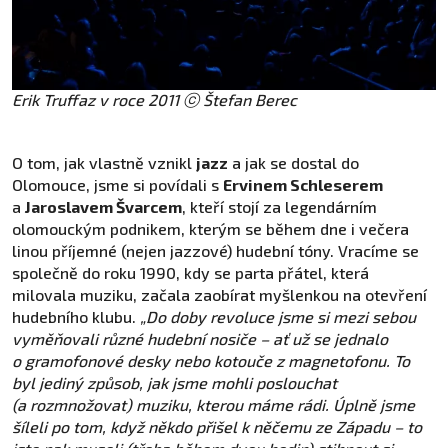
Erik Truffaz v roce 2011 ⓒ Štefan Berec
O tom, jak vlastně vznikl
jazz
a jak se dostal do
Olomouce, jsme si povídali s
Ervinem Schleserem
a
Jaroslavem Švarcem
, kteří stojí za legendárním
olomouckým podnikem, kterým se během dne i večera
linou příjemné (nejen jazzové) hudební tóny. Vracíme se
společně do roku 1990, kdy se parta přátel, která
milovala muziku, začala zaobírat myšlenkou na otevření
hudebního klubu.
„Do doby revoluce jsme si mezi sebou
vyměňovali různé hudební nosiče – ať už se jednalo
o gramofonové desky nebo kotouče z magnetofonu. To
byl jediný způsob, jak jsme mohli poslouchat
(a rozmnožovat) muziku, kterou máme rádi. Úplně jsme
šíleli po tom, když někdo přišel k něčemu ze Západu – to