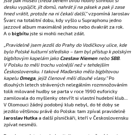
jste pak museli (třeba během dvou hodin) stihnout si
desku vypůjčit, jít domů, nahrát ji na pásek a pak ji zase
hned vrátit, protože na ni čekali další,“
vzpomíná Jaroslav
Švarc na totalitní dobu, kdy vyšlo u Supraphonu jedno
jazzové album maximálně jednou nebo dvakrát za rok.
A o
bigbítu
jste si mohli nechat zdát.
„Pravidelně jsem jezdil do Prahy do Vodičkovy ulice, kde
bylo Polské kulturní středisko – tam byl přístup k polským
bigbítovým kapelám jako
Czesław Niemen
nebo
SBB
.
V Polsku to měli trochu volnější než v tehdejším
Československu. I takové Maďarsko mělo bigbítovou
kapelu
Omega
, jejíž členové měli dlouhé vlasy.“
Po
dlouhých letech strávených nelegálním rozmnožováním
tolik milované hudby se parta v roce 1990 euforicky
zamilovala do myšlenky otevřít si vlastní hudební klub...
V Olomouci žádný podobný klub nebyl, do té doby se
jezdilo většinou právě do Polska: tam zpíval pravidelně
Jaroslav Hutka
a další písničkáři, kteří v Československu
zpívat nesměli.