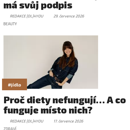
má svůj podpis
REDAKCE [OL]4YOU
29. července 2026
BEAUTY
#jídlo
Proč diety nefungují… A co
funguje místo nich?
REDAKCE [OL]4YOU
17. července 2026
ZDRAVÍ