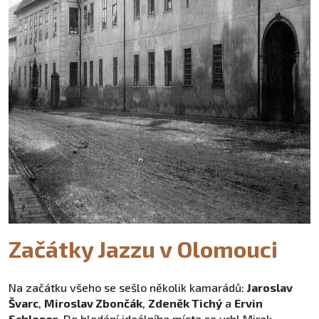
Začátky Jazzu v Olomouci
Na začátku všeho se sešlo několik kamarádů:
Jaroslav
Švarc
,
Miroslav Zbončák
,
Zdeněk Tichý
a
Ervin
Schleser
. Do hledání ideálního místa se vrhl Mirek –