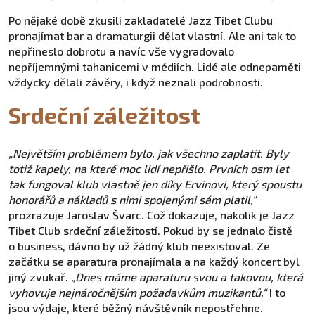
Po nějaké době zkusili zakladatelé Jazz Tibet Clubu
pronajímat bar a dramaturgii dělat vlastní. Ale ani tak to
nepřineslo dobrotu a navíc vše vygradovalo
nepříjemnými tahanicemi v médiích. Lidé ale odnepaměti
vždycky dělali závěry, i když neznali podrobnosti.
Srdeční záležitost
„Největším problémem bylo, jak všechno zaplatit. Byly
totiž kapely, na které moc lidí nepřišlo. Prvních osm let
tak fungoval klub vlastně jen díky Ervinovi, který spoustu
honorářů a nákladů s nimi spojenými sám platil,“
prozrazuje Jaroslav Švarc. Což dokazuje, nakolik je Jazz
Tibet Club srdeční záležitostí. Pokud by se jednalo čistě
o business, dávno by už žádný klub neexistoval. Ze
začátku se aparatura pronajímala a na každý koncert byl
jiný zvukař.
„Dnes máme aparaturu svou a takovou, která
vyhovuje nejnáročnějším požadavkům muzikantů.“
I to
jsou výdaje, které běžný návštěvník nepostřehne.