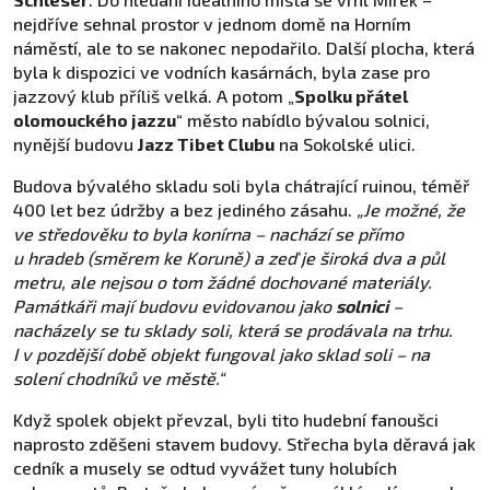
nejdříve sehnal prostor v jednom domě na Horním
náměstí, ale to se nakonec nepodařilo. Další plocha, která
byla k dispozici ve vodních kasárnách, byla zase pro
jazzový klub příliš velká. A potom „
Spolku přátel
olomouckého jazzu
“ město nabídlo bývalou solnici,
nynější budovu
Jazz Tibet Clubu
na Sokolské ulici.
Budova bývalého skladu soli byla chátrající ruinou, téměř
400 let bez údržby a bez jediného zásahu.
„Je možné, že
ve středověku to byla konírna – nachází se přímo
u hradeb (směrem ke Koruně) a zeď je široká dva a půl
metru, ale nejsou o tom žádné dochované materiály.
Památkáři mají budovu evidovanou jako
solnici
–
nacházely se tu sklady soli, která se prodávala na trhu.
I v pozdější době objekt fungoval jako sklad soli – na
solení chodníků ve městě.“
Když spolek objekt převzal, byli tito hudební fanoušci
naprosto zděšeni stavem budovy. Střecha byla děravá jak
cedník a musely se odtud vyvážet tuny holubích