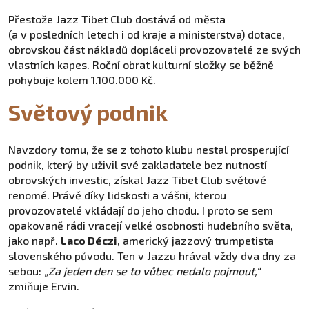
Přestože Jazz Tibet Club dostává od města
(a v posledních letech i od kraje a ministerstva) dotace,
obrovskou část nákladů dopláceli provozovatelé ze svých
vlastních kapes. Roční obrat kulturní složky se běžně
pohybuje kolem 1.100.000 Kč.
Světový podnik
Navzdory tomu, že se z tohoto klubu nestal prosperující
podnik, který by uživil své zakladatele bez nutností
obrovských investic, získal Jazz Tibet Club světové
renomé. Právě díky lidskosti a vášni, kterou
provozovatelé vkládají do jeho chodu. I proto se sem
opakovaně rádi vracejí velké osobnosti hudebního světa,
jako např.
Laco Déczi
, americký jazzový trumpetista
slovenského původu. Ten v Jazzu hrával vždy dva dny za
sebou:
„Za jeden den se to vůbec nedalo pojmout,“
zmiňuje Ervin.