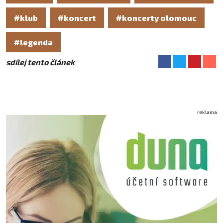
#klub
#koncert
#koncerty olomouc
#legenda
sdílej tento článek
reklama