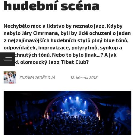
hudební scéna
Nechybělo moc a lidstvo by neznalo jazz. Kdyby
nebylo Járy Cimrmana, byli by lidé ochuzeni o jeden
z nejzajímavějších hudebních stylů plný blue tónů,
odpovídaček, improvizace, polyrytmů, synkop a
spláchnutých tónů. Nebo to bylo jinak...? A jak
vznikl olomoucký Jazz Tibet Club?
ZUZANA ZBOŘILOVÁ
12. března 2018