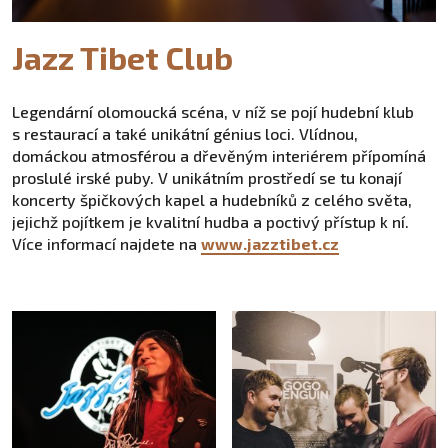
Jazz Tibet Club
Legendární olomoucká scéna, v níž se pojí hudební klub
s restaurací a také unikátní génius loci. Vlídnou,
domáckou atmosférou a dřevěným interiérem přípomíná
proslulé irské puby. V unikátním prostředí se tu konají
koncerty špičkových kapel a hudebníků z celého světa,
jejichž pojítkem je kvalitní hudba a poctivý přístup k ní.
Více informací najdete na
www.jazztibet.cz