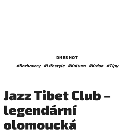
DNES HOT
#Rozhovory
#Lifestyle
#Kultura
#Krása
#Tipy
Jazz Tibet Club –
legendární
olomoucká