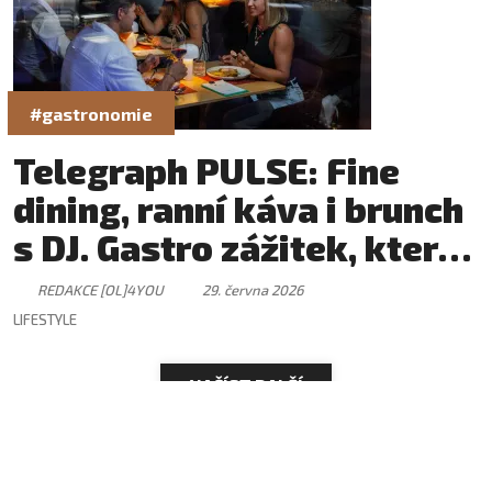
#gastronomie
Telegraph PULSE: Fine
dining, ranní káva i brunch
s DJ. Gastro zážitek, který
má svůj rytmus
REDAKCE [OL]4YOU
29. června 2026
LIFESTYLE
NAČÍST DALŠÍ
Distribuční místa