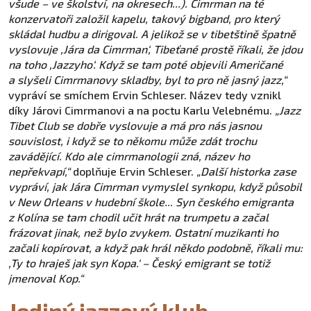
všude – ve školství, na okresech...). Cimrman na té
konzervatoři založil kapelu, takový bigband, pro který
skládal hudbu a dirigoval. A jelikož se v tibetštině špatně
vyslovuje ,Jára da Cimrman‘, Tibeťané prostě říkali, že jdou
na toho ,Jazzyho‘. Když se tam poté objevili Američané
a slyšeli Cimrmanovy skladby, byl to pro ně jasný jazz,“
vypráví se smíchem Ervin Schleser. Název tedy vznikl
díky Járovi Cimrmanovi a na poctu Karlu Velebnému.
„Jazz
Tibet Club se dobře vyslovuje a má pro nás jasnou
souvislost, i když se to někomu může zdát trochu
zavádějící. Kdo ale cimrmanologii zná, název ho
nepřekvapí,“
doplňuje Ervin Schleser.
„Další historka zase
vypráví, jak Jára Cimrman vymyslel synkopu, když působil
v New Orleans v hudební škole... Syn českého emigranta
z Kolína se tam chodil učit hrát na trumpetu a začal
frázovat jinak, než bylo zvykem. Ostatní muzikanti ho
začali kopírovat, a když pak hrál někdo podobně, říkali mu:
,Ty to hraješ jak syn Kopa.‘ – Český emigrant se totiž
jmenoval Kop.“
Jediný jazzový klub