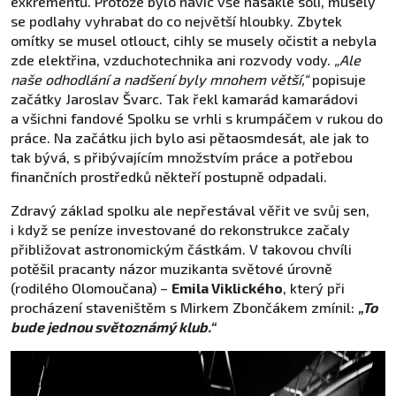
exkrementů. Protože bylo navíc vše nasáklé solí, musely
se podlahy vyhrabat do co největší hloubky. Zbytek
omítky se musel otlouct, cihly se musely očistit a nebyla
zde elektřina, vzduchotechnika ani rozvody vody.
„Ale
naše odhodlání a nadšení byly mnohem větší,“
popisuje
začátky Jaroslav Švarc. Tak řekl kamarád kamarádovi
a všichni fandové Spolku se vrhli s krumpáčem v rukou do
práce. Na začátku jich bylo asi pětaosmdesát, ale jak to
tak bývá, s přibývajícím množstvím práce a potřebou
finančních prostředků někteří postupně odpadali.
Zdravý základ spolku ale nepřestával věřit ve svůj sen,
i když se peníze investované do rekonstrukce začaly
přibližovat astronomickým částkám. V takovou chvíli
potěšil pracanty názor muzikanta světové úrovně
(rodilého Olomoučana) –
Emila Viklického
, který při
procházení staveništěm s Mirkem Zbončákem zmínil:
„To
bude jednou světoznámý klub.“