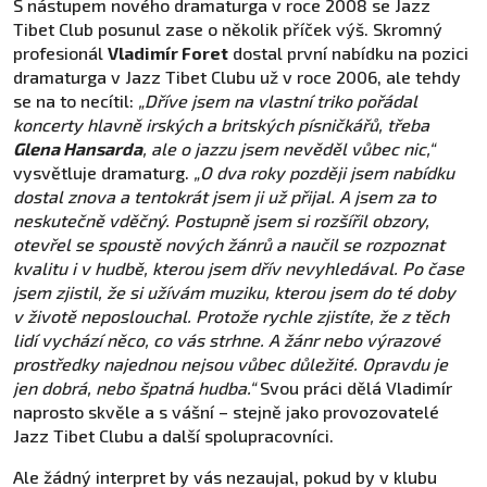
S nástupem nového dramaturga v roce 2008 se Jazz
Tibet Club posunul zase o několik příček výš. Skromný
profesionál
Vladimír Foret
dostal první nabídku na pozici
dramaturga v Jazz Tibet Clubu už v roce 2006, ale tehdy
se na to necítil:
„Dříve jsem na vlastní triko pořádal
koncerty hlavně irských a britských písničkářů, třeba
Glena Hansarda
, ale o jazzu jsem nevěděl vůbec nic,“
vysvětluje dramaturg.
„O dva roky později jsem nabídku
dostal znova a tentokrát jsem ji už přijal. A jsem za to
neskutečně vděčný. Postupně jsem si rozšířil obzory,
otevřel se spoustě nových žánrů a naučil se rozpoznat
kvalitu i v hudbě, kterou jsem dřív nevyhledával. Po čase
jsem zjistil, že si užívám muziku, kterou jsem do té doby
v životě neposlouchal. Protože rychle zjistíte, že z těch
lidí vychází něco, co vás strhne. A žánr nebo výrazové
prostředky najednou nejsou vůbec důležité. Opravdu je
jen dobrá, nebo špatná hudba.“
Svou práci dělá Vladimír
naprosto skvěle a s vášní – stejně jako provozovatelé
Jazz Tibet Clubu a další spolupracovníci.
Ale žádný interpret by vás nezaujal, pokud by v klubu