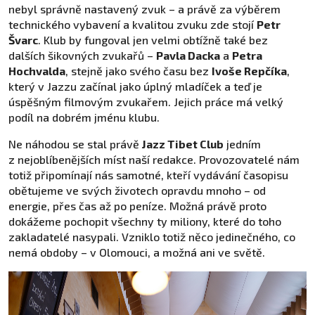
nebyl správně nastavený zvuk – a právě za výběrem
technického vybavení a kvalitou zvuku zde stojí
Petr
Švarc
. Klub by fungoval jen velmi obtížně také bez
dalších šikovných zvukařů –
Pavla Dacka
a
Petra
Hochvalda
, stejně jako svého času bez
Ivoše Repčíka
,
který v Jazzu začínal jako úplný mladíček a teď je
úspěšným filmovým zvukařem. Jejich práce má velký
podíl na dobrém jménu klubu.
Ne náhodou se stal právě
Jazz Tibet Club
jedním
z nejoblíbenějších míst naší redakce. Provozovatelé nám
totiž připomínají nás samotné, kteří vydávání časopisu
obětujeme ve svých životech opravdu mnoho – od
energie, přes čas až po peníze. Možná právě proto
dokážeme pochopit všechny ty miliony, které do toho
zakladatelé nasypali. Vzniklo totiž něco jedinečného, co
nemá obdoby – v Olomouci, a možná ani ve světě.