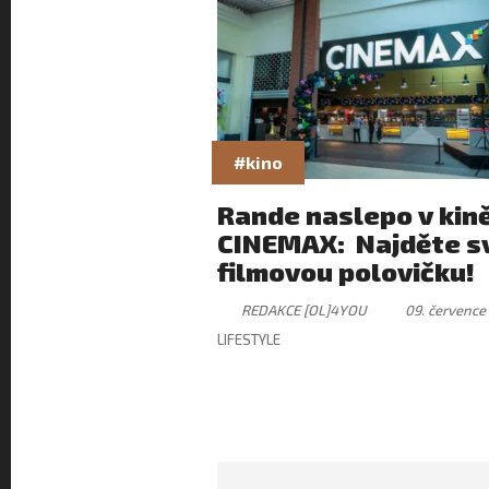
#kino
Rande naslepo v kin
CINEMAX: Najděte s
filmovou polovičku!
REDAKCE [OL]4YOU
09. července
LIFESTYLE