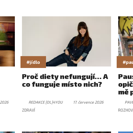
#jídlo
#pa
Proč diety nefungují… A
Paus
co funguje místo nich?
opič
mě 
 2026
REDAKCE [OL]4YOU
17. července 2026
PAV
ZDRAVÍ
ROZHOV