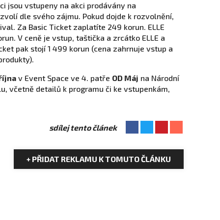
ci jsou vstupeny na akci prodávány na
 zvolí dle svého zájmu. Pokud dojde k rozvolnění,
ival. Za Basic Ticket zaplatíte 249 korun. ELLE
run. V ceně je vstup, taštička a zrcátko ELLE a
cket pak stojí 1 499 korun (cena zahrnuje vstup a
produkty).
října
v Event Space ve 4. patře
OD Máj
na Národní
alu, včetně detailů k programu či ke vstupenkám,
sdílej tento článek
+ PŘIDAT REKLAMU K TOMUTO ČLÁNKU