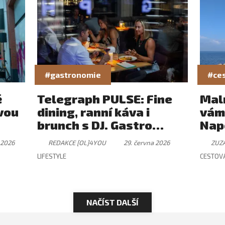
#gastronomie
#ces
ě
Telegraph PULSE: Fine
Mal
vou
dining, ranní káva i
vám
brunch s DJ. Gastro
Nap
zážitek, který má svůj
 2026
REDAKCE [OL]4YOU
29. června 2026
ZUZ
rytmus
LIFESTYLE
CESTOV
NAČÍST DALŠÍ