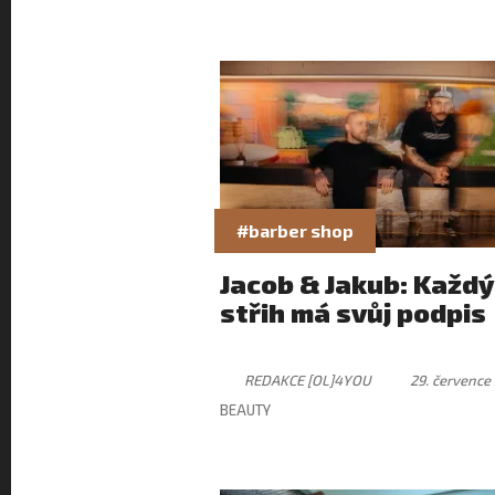
#barber shop
Jacob & Jakub: Každý
střih má svůj podpis
REDAKCE [OL]4YOU
29. července
BEAUTY