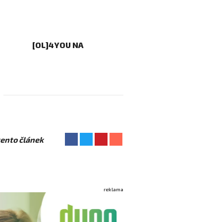
[OL]4YOU NA
 tento článek
reklama