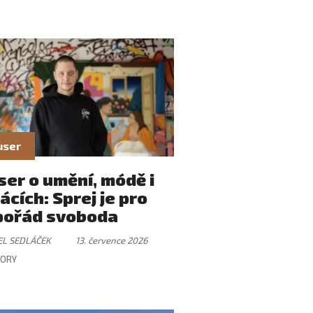
user
er o umění, módě i
ácích: Sprej je pro
pořád svoboda
EL SEDLÁČEK
13. července 2026
ORY