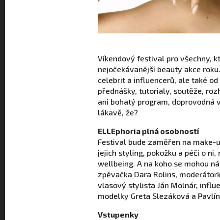
Víkendový festival pro všechny, k
nejočekávanější beauty akce roku.
celebrit a influencerů, ale také od
přednášky, tutorialy, soutěže, ro
ani bohatý program, doprovodná vý
lákavě, že?
ELLEphoria plná osobností
Festival bude zaměřen na make-up,
jejich styling, pokožku a péči o ni
wellbeing. A na koho se mohou náv
zpěvačka Dara Rolins, moderátork
vlasový stylista Ján Molnár, infl
modelky Greta Slezáková a Pavlín
Vstupenky