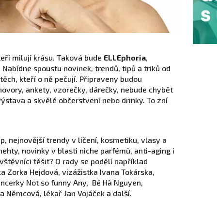
teří milují krásu. Taková bude
ELLEphoria
,
 Nabídne spoustu novinek, trendů, tipů a triků od
 těch, kteří o ně pečují. Připraveny budou
zhovory, ankety, vzorečky, dárečky, nebude chybět
stava a skvělé občerstvení nebo drinky. To zní
 nejnovější trendy v líčení, kosmetiku, vlasy a
, nehty, novinky v blasti niche parfémů, anti-aging i
štěvníci těšit? O rady se podělí například
a Zorka Hejdová, vizážistka Ivana Tokárska,
uencerky Not so funny Any, Bé Hà Nguyen,
a Němcová, lékař Jan Vojáček a další.