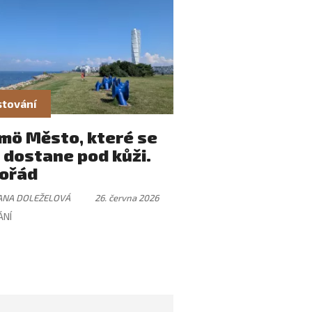
tování
mö Město, které se
 dostane pod kůži.
ořád
ANA DOLEŽELOVÁ
26. června 2026
ÁNÍ