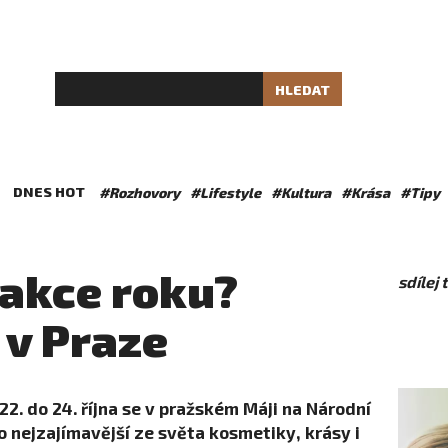
HLEDAT
DNES HOT
#Rozhovory
#Lifestyle
#Kultura
#Krása
#Tipy
 akce roku?
sdílej
 v Praze
 22. do 24. října se v pražském Máji na Národní
o nejzajímavější ze světa kosmetiky, krásy i