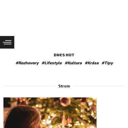
DNES HOT
#Rozhovory
#Lifestyle
#Kultura
#Krása
#Tipy
Strom