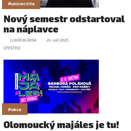
#univerzita
Nový semestr odstartoval
na náplavce
LUKÁŠ BLOKŠA
24. září 2025
LIFESTYLE
#akce
Olomoucký majáles je tu!