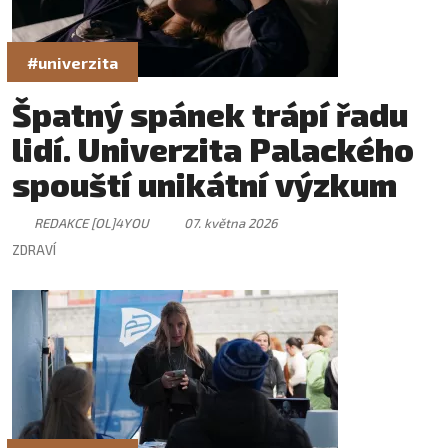
#univerzita
Špatný spánek trápí řadu
lidí. Univerzita Palackého
spouští unikátní výzkum
REDAKCE [OL]4YOU
07. května 2026
ZDRAVÍ