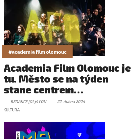
#academia film olomouc
Academia Film Olomouc je
tu. Město se na týden
stane centrem
popularizace vědy
REDAKCE [OL]4YOU
22. dubna 2024
KULTURA