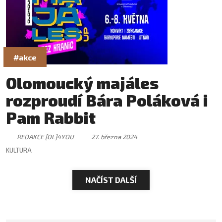
#akce
Olomoucký majáles
rozproudí Bára Poláková i
Pam Rabbit
REDAKCE [OL]4YOU
27. března 2024
KULTURA
NAČÍST DALŠÍ