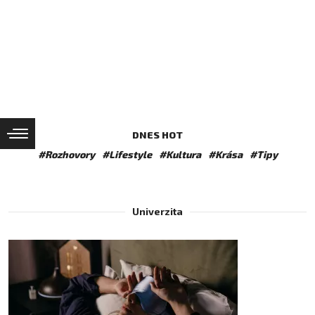
DNES HOT
#Rozhovory
#Lifestyle
#Kultura
#Krása
#Tipy
Univerzita