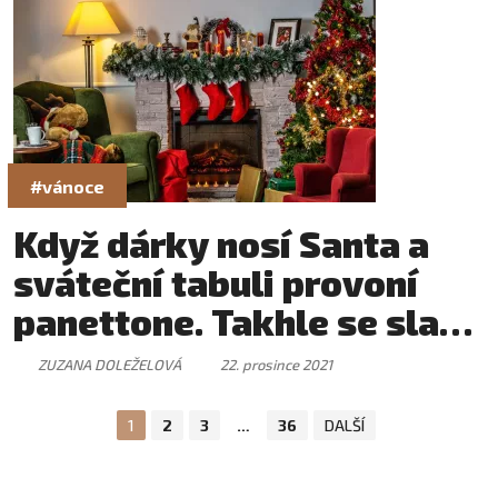
#vánoce
Když dárky nosí Santa a
sváteční tabuli provoní
panettone. Takhle se slaví
Vánoce ve světě
ZUZANA DOLEŽELOVÁ
22. prosince 2021
1
2
3
…
36
DALŠÍ