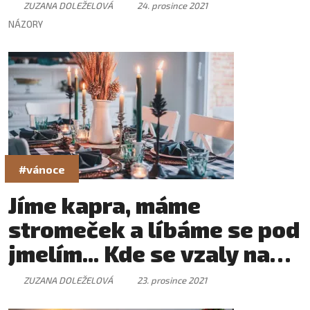
ZUZANA DOLEŽELOVÁ
24. prosince 2021
NÁZORY
#vánoce
Jíme kapra, máme
stromeček a líbáme se pod
jmelím... Kde se vzaly naše
vánoční tradice?
ZUZANA DOLEŽELOVÁ
23. prosince 2021