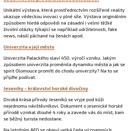
Unikátní výstava, která prostřednictvím rozšířené reality
ukazuje vědeckou inovaci v plné síle. Výstava originálním
způsobem hledá odpovědi na zásadní i velmi těžké
životní otázky týkající se například udržitelnosti, fake
news, násilí páchané na ženách apod.
Univerzita a její město
Univerzita Palackého slaví 450. výročí vzniku. Jakým
způsobem univerzita proměnila dynamiku města a jak se
spirit Olomouce promítl do chodu univerzity? Na to se
přijďte podívat.
Jeseníky – království horské divočiny
Divoká krása přírody Jeseníků se vryje pod kůži
nejednomu návštěvníkovi. Dokument o jesenické horské
přírodě vznikal dlouhé 4 roky a zavede vás do míst, kam
se běžný turista nedostane.
Na letošním AFO se objeví velká řada významných