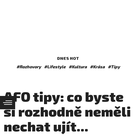
DNES HOT
#Rozhovory
#Lifestyle
#Kultura
#Krása
#Tipy
AFO tipy: co byste
si rozhodně neměli
nechat ujít...