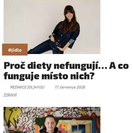
#jídlo
Proč diety nefungují… A co
funguje místo nich?
REDAKCE [OL]4YOU
17. července 2026
ZDRAVÍ