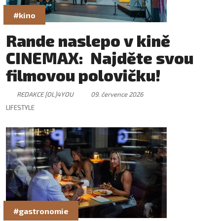
#kino
Rande naslepo v kině
CINEMAX: Najděte svou
filmovou polovičku!
REDAKCE [OL]4YOU
09. července 2026
LIFESTYLE
#gastronomie