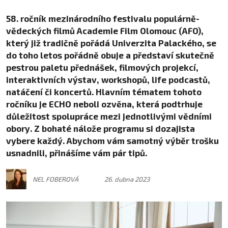
58. ročník mezinárodního festivalu populárně-
vědeckých filmů Academie Film Olomouc (AFO),
který již tradičně pořádá Univerzita Palackého, se
do toho letos pořádně obuje a představí skutečně
pestrou paletu přednášek, filmových projekcí,
interaktivních výstav, workshopů, life podcastů,
natáčení či koncertů. Hlavním tématem tohoto
ročníku je ECHO neboli ozvěna, která podtrhuje
důležitost spolupráce mezi jednotlivými vědními
obory. Z bohaté nálože programu si dozajista
vybere každý. Abychom vám samotný výběr trošku
usnadnili, přinášíme vám pár tipů.
NEL FOBEROVÁ
26. dubna 2023