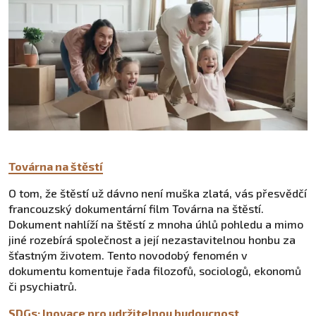
Továrna na štěstí
O tom, že štěstí už dávno není muška zlatá, vás přesvědčí
francouzský dokumentární film Továrna na štěstí.
Dokument nahlíží na štěstí z mnoha úhlů pohledu a mimo
jiné rozebírá společnost a její nezastavitelnou honbu za
šťastným životem. Tento novodobý fenomén v
dokumentu komentuje řada filozofů, sociologů, ekonomů
či psychiatrů.
SDGs: Inovace pro udržitelnou budoucnost