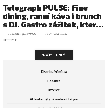
Telegraph PULSE: Fine
dining, ranní káva i brunch
s DJ. Gastro zážitek, který
má svůj rytmus
REDAKCE [OL]4YOU
29. června 2026
LIFESTYLE
NAČÍST DALŠÍ
Distribuční místa
Redakce
Inzerce
Aktuální tištěné vydání OL4you