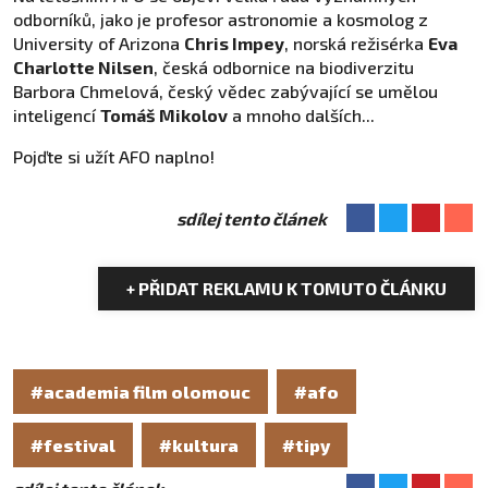
odborníků, jako je profesor astronomie a kosmolog z
University of Arizona
Chris Impey
, norská režisérka
Eva
Charlotte Nilsen
, česká odbornice na biodiverzitu
Barbora Chmelová, český vědec zabývající se umělou
inteligencí
Tomáš Mikolov
a mnoho dalších...
Pojďte si užít AFO naplno!
sdílej tento článek
+ PŘIDAT REKLAMU K TOMUTO ČLÁNKU
#academia film olomouc
#afo
#festival
#kultura
#tipy