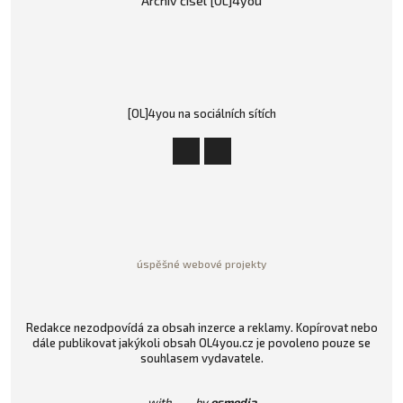
Archiv čísel [OL]4you
[OL]4you na sociálních sítích
úspěšné webové projekty
Redakce nezodpovídá za obsah inzerce a reklamy. Kopírovat nebo
dále publikovat jakýkoli obsah OL4you.cz je povoleno pouze se
souhlasem vydavatele.
with
by
esmedia