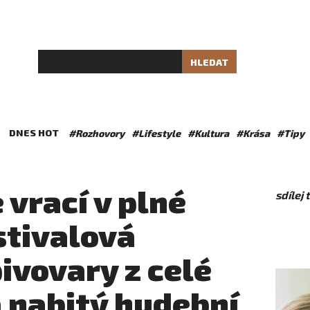
HLEDAT
DNES HOT
#Rozhovory
#Lifestyle
#Kultura
#Krása
#Tipy
 vrací v plné
sdílej
stivalová
ivovary z celé
a nabitý hudební