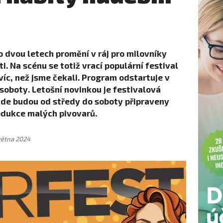
 dvou letech promění v ráj pro milovníky
i. Na scénu se totiž vrací populární festival
víc, než jsme čekali. Program odstartuje v
 soboty. Letošní novinkou je festivalová
kde budou od středy do soboty připraveny
odukce malých pivovarů.
větna 2024