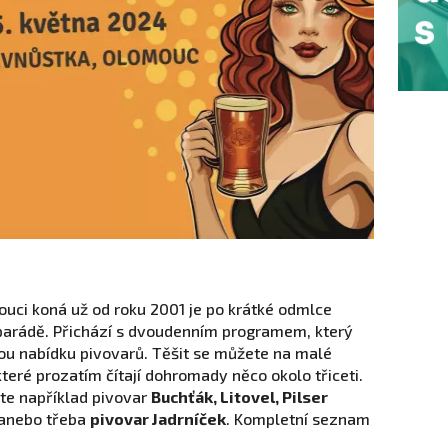
mouci koná už od roku 2001 je po krátké odmlce
 parádě. Přichází s dvoudenním programem, který
ou nabídku pivovarů. Těšit se můžete na malé
 které prozatím čítají dohromady něco okolo třiceti.
te například pivovar
Buchťák, Litovel, Pilser
anebo třeba
pivovar Jadrníček
. Kompletní seznam