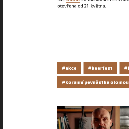
otevřena od 21. května.
#akce
#beerfest
#
#korunní pevnůstka olomou