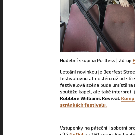
Hudební skupina Portless | Zdroj:
Letošní novinkou je Beerfest Stre
festivalovou atmosféru už od stře
festivalová scéna bude umístěna n
soutěže kapel, ale také interpreti
Robbbie Williams Revival.
Kompl
stránkách festivalu.
Vstupenky na páteční i sobotní pr
sítě
GoOut
za 160 korun. Festival