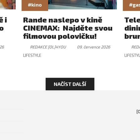
#kino
#ga
 i
Rande naslepo v kině
Tel
ro
CINEMAX: Najděte svou
dini
filmovou polovičku!
brun
záži
26
REDAKCE [OL]4YOU
09. července 2026
RED
ryt
LIFESTYLE
LIFESTY
NAČÍST DALŠÍ
[