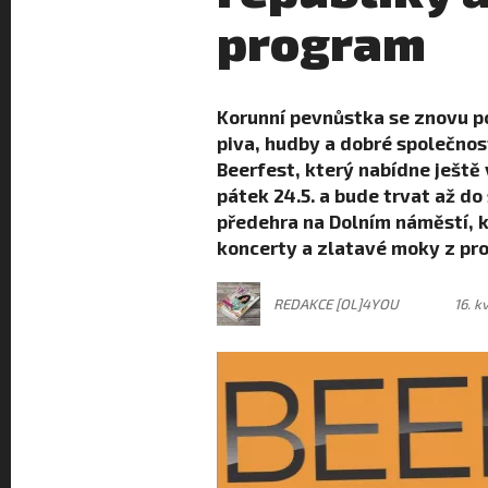
program
Korunní pevnůstka se znovu po
piva, hudby a dobré společnost
Beerfest, který nabídne ještě 
pátek 24.5. a bude trvat až do
předehra na Dolním náměstí, 
koncerty a zlatavé moky z pr
REDAKCE [OL]4YOU
16. k