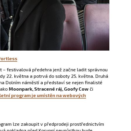
Portless
et – festivalová předehra jenž začne ladit správnou
dy 22. května a potrvá do soboty 25. května. Druhá
a Dolním náměstí a představí se nejen finalisté
 jako
Moonpark, Stracené ráj, Goofy Cow
či
etní program je umístěn na webových
ogram lze zakoupit v předprodeji prostřednictvím
ová pokladna před Korunní pevnůstkou bude