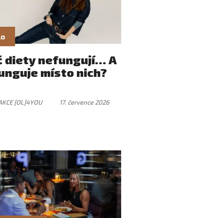
lo
č diety nefungují… A
unguje místo nich?
AKCE [OL]4YOU
17. července 2026