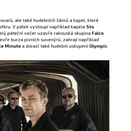
varů, ale také hudebních žánrů a kapel, které
sféru. V pátek vystoupí například kapela
Sto
Celý páteční večer uzavře rakouská skupina
Falco
evře burza pivních suvenýrů, zahrají například
tte Minute
a dorazí také hudební uskupení
Olympic