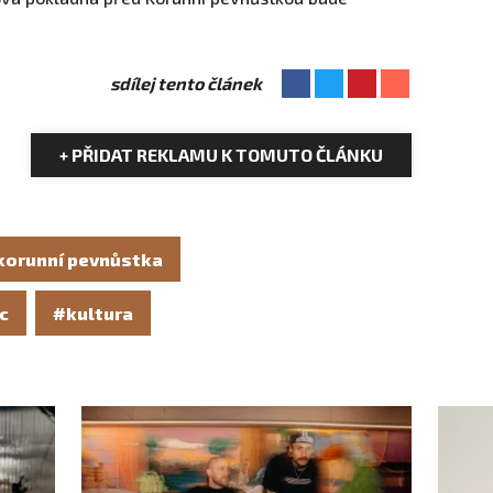
sdílej tento článek
+ PŘIDAT REKLAMU K TOMUTO ČLÁNKU
korunní pevnůstka
c
#kultura