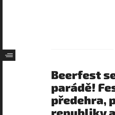
Beerfest se
parádě! Fe
předehra, p
republiky 