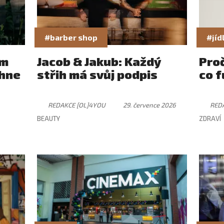
#barber shop
#jíd
ám
Jacob & Jakub: Každý
Pro
rhne
střih má svůj podpis
co f
REDAKCE [OL]4YOU
29. července 2026
RED
BEAUTY
ZDRAVÍ