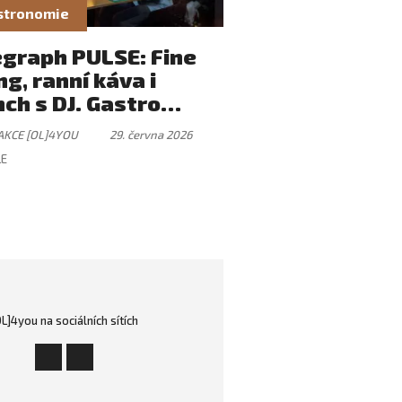
stronomie
egraph PULSE: Fine
ng, ranní káva i
ch s DJ. Gastro
tek, který má svůj
AKCE [OL]4YOU
29. června 2026
mus
LE
OL]4you na sociálních sítích