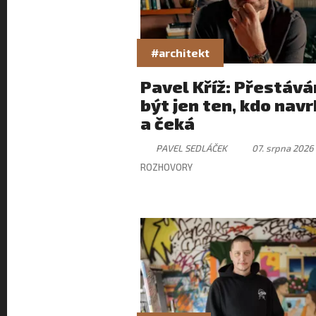
#architekt
Pavel Kříž: Přestáv
být jen ten, kdo nav
a čeká
PAVEL SEDLÁČEK
07. srpna 2026
ROZHOVORY