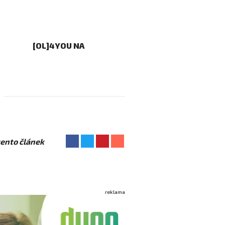
[OL]4YOU NA
 tento článek
reklama