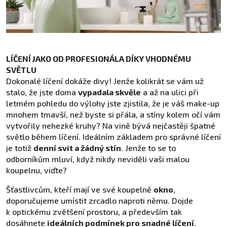
LÍČENÍ JAKO OD PROFESIONÁLA DÍKY VHODNÉMU
SVĚTLU
Dokonalé líčení dokáže divy! Jenže kolikrát se vám už
stalo, že jste doma
vypadala skvěle
a až na ulici při
letmém pohledu do výlohy jste zjistila, že je váš make-up
mnohem tmavší, než byste si přála, a stíny kolem očí vám
vytvořily nehezké kruhy? Na vině bývá nejčastěji špatné
světlo během líčení. Ideálním základem pro správné líčení
je totiž
denní svit a žádný stín
. Jenže to se to
odborníkům mluví, když nikdy neviděli vaši malou
koupelnu, viďte?
Šťastlivcům, kteří mají ve své koupelně
okno
,
doporučujeme umístit zrcadlo naproti němu. Dojde
k optickému zvětšení prostoru, a především tak
dosáhnete
ideálních podmínek pro snadné líčení
.