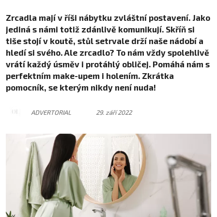
Zrcadla mají v říši nábytku zvláštní postavení. Jako
jediná s námi totiž zdánlivě komunikují. Skříň si
tiše stojí v koutě, stůl setrvale drží naše nádobí a
hledí si svého. Ale zrcadlo? To nám vždy spolehlivě
vrátí každý úsměv i protáhlý obličej. Pomáhá nám s
perfektním make-upem i holením. Zkrátka
pomocník, se kterým nikdy není nuda!
ADVERTORIAL
29. září 2022