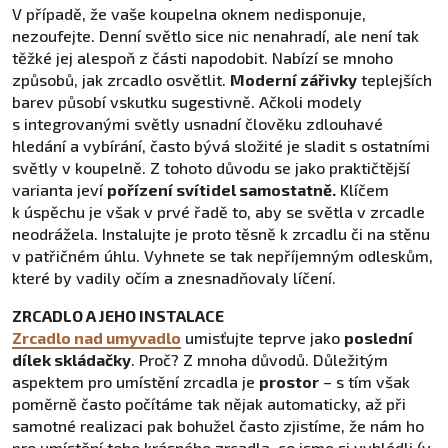
V případě, že vaše koupelna oknem nedisponuje,
nezoufejte. Denní světlo sice nic nenahradí, ale není tak
těžké jej alespoň z části napodobit. Nabízí se mnoho
způsobů, jak zrcadlo osvětlit.
Moderní zářivky
teplejších
barev působí vskutku sugestivně. Ačkoli modely
s integrovanými světly usnadní člověku zdlouhavé
hledání a vybírání, často bývá složité je sladit s ostatními
světly v koupelně. Z tohoto důvodu se jako praktičtější
varianta jeví
pořízení svítidel samostatně.
Klíčem
k úspěchu je však v prvé řadě to, aby se světla v zrcadle
neodrážela. Instalujte je proto těsně k zrcadlu či na stěnu
v patřičném úhlu. Vyhnete se tak nepříjemným odleskům,
které by vadily očím a znesnadňovaly líčení.
ZRCADLO A JEHO INSTALACE
Zrcadlo nad umyvadlo
umisťujte teprve jako
poslední
dílek skládačky
. Proč? Z mnoha důvodů. Důležitým
aspektem pro umístění zrcadla je
prostor
– s tím však
poměrně často počítáme tak nějak automaticky, až při
samotné realizaci pak bohužel často zjistíme, že nám ho
pro umístění toho krásného zrcadla, co jsme si vyhlédli (v