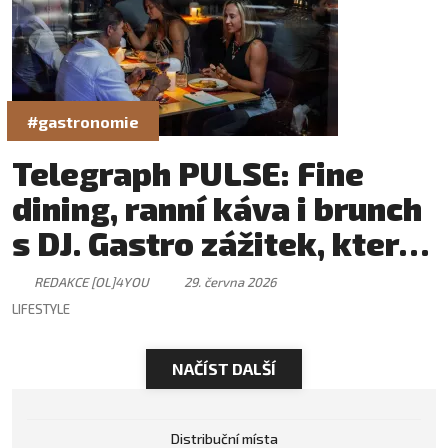
#gastronomie
Telegraph PULSE: Fine
dining, ranní káva i brunch
s DJ. Gastro zážitek, který
má svůj rytmus
REDAKCE [OL]4YOU
29. června 2026
LIFESTYLE
NAČÍST DALŠÍ
Distribuční místa