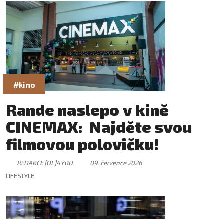
#kino
Rande naslepo v kině
CINEMAX: Najděte svou
filmovou polovičku!
REDAKCE [OL]4YOU
09. července 2026
LIFESTYLE