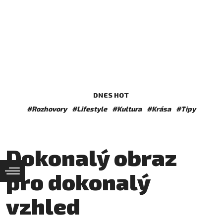
DNES HOT
#Rozhovory
#Lifestyle
#Kultura
#Krása
#Tipy
Dokonalý obraz
pro dokonalý
vzhled