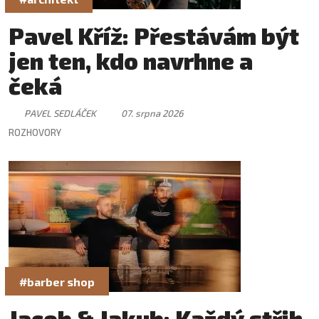
Pavel Kříž: Přestávám být
jen ten, kdo navrhne a
čeká
PAVEL SEDLÁČEK
07. srpna 2026
ROZHOVORY
#barber shop
Jacob & Jakub: Každý střih