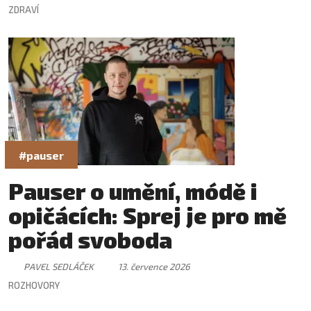
ZDRAVÍ
#pauser
Pauser o umění, módě i
opičácích: Sprej je pro mě
pořád svoboda
PAVEL SEDLÁČEK
13. července 2026
ROZHOVORY