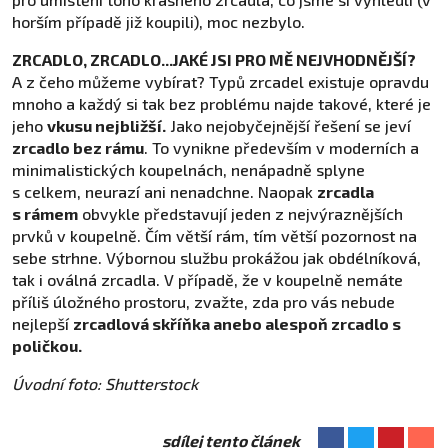
horším případě již koupili), moc nezbylo.
ZRCADLO, ZRCADLO...JAKÉ JSI PRO MĚ NEJVHODNĚJŠÍ?
A z čeho můžeme vybírat? Typů zrcadel existuje opravdu
mnoho a každý si tak bez problému najde takové, které je
jeho
vkusu nejbližší.
Jako nejobyčejnější řešení se jeví
zrcadlo bez rámu
. To vynikne především v moderních a
minimalistických koupelnách, nenápadně splyne
s celkem, neurazí ani nenadchne. Naopak
zrcadla
s rámem
obvykle představují jeden z nejvýraznějších
prvků v koupelně. Čím větší rám, tím větší pozornost na
sebe strhne. Výbornou službu prokážou jak obdélníková,
tak i oválná zrcadla. V případě, že v koupelně nemáte
příliš úložného prostoru, zvažte, zda pro vás nebude
nejlepší
zrcadlová skříňka anebo alespoň zrcadlo s
poličkou.
Úvodní foto: Shutterstock
sdílej tento článek