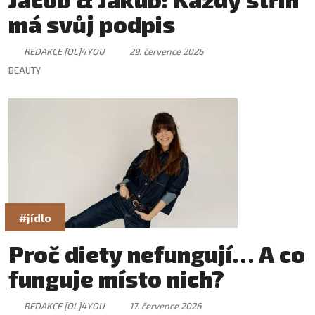
má svůj podpis
REDAKCE [OL]4YOU
29. července 2026
BEAUTY
#jídlo
Proč diety nefungují… A co
funguje místo nich?
REDAKCE [OL]4YOU
17. července 2026