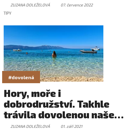
ZUZANA DOLEŽELOVÁ
07. července 2022
TIPY
#dovolená
Hory, moře i
dobrodružství. Takhle
trávila dovolenou naše
redakce
ZUZANA DOLEŽELOVÁ
01. září 2021