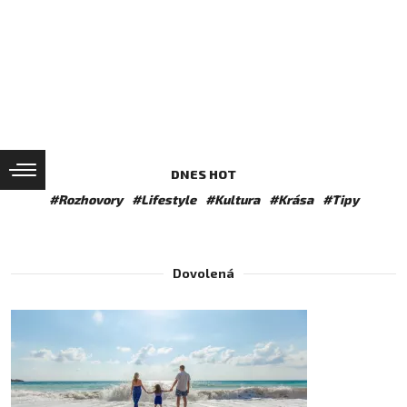
DNES HOT
#Rozhovory
#Lifestyle
#Kultura
#Krása
#Tipy
Dovolená