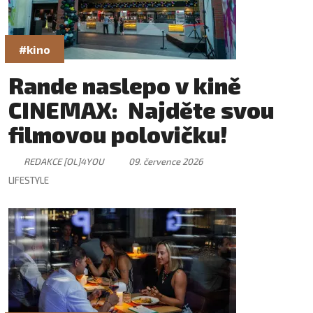
#kino
Rande naslepo v kině
CINEMAX: Najděte svou
filmovou polovičku!
REDAKCE [OL]4YOU
09. července 2026
LIFESTYLE