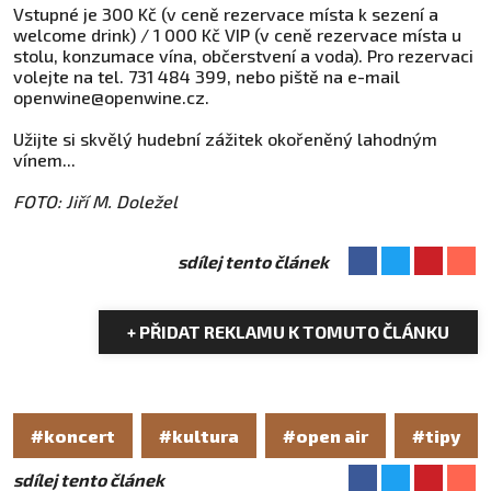
Vstupné je 300 Kč (v ceně rezervace místa k sezení a
welcome drink) / 1 000 Kč VIP (v ceně rezervace místa u
stolu, konzumace vína, občerstvení a voda). Pro rezervaci
volejte na tel. 731 484 399, nebo piště na e-mail
openwine@openwine.cz.
Užijte si skvělý hudební zážitek okořeněný lahodným
vínem...
FOTO: Jiří M. Doležel
sdílej tento článek
+ PŘIDAT REKLAMU K TOMUTO ČLÁNKU
#koncert
#kultura
#open air
#tipy
sdílej tento článek