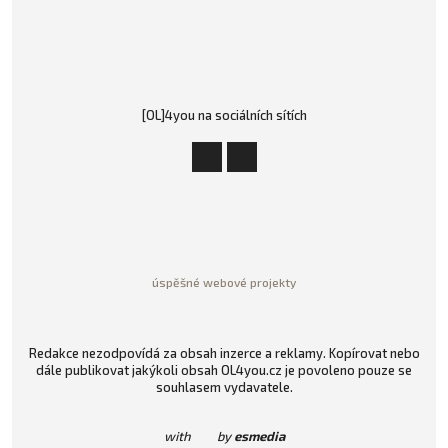
[OL]4you na sociálních sítích
úspěšné webové projekty
Redakce nezodpovídá za obsah inzerce a reklamy. Kopírovat nebo
dále publikovat jakýkoli obsah OL4you.cz je povoleno pouze se
souhlasem vydavatele.
with
by
esmedia