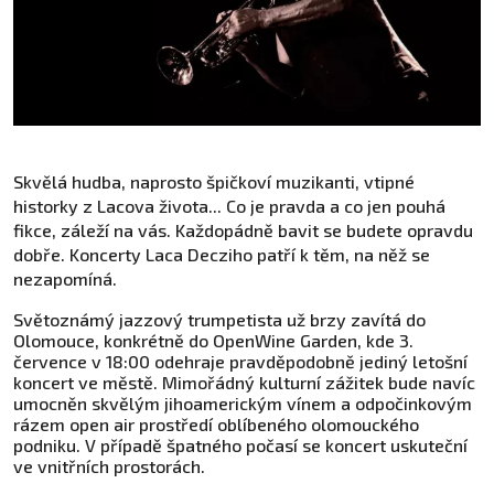
Skvělá hudba, naprosto špičkoví muzikanti, vtipné
historky z Lacova života... Co je pravda a co jen pouhá
fikce, záleží na vás. Každopádně bavit se budete opravdu
dobře. Koncerty Laca Decziho patří k těm, na něž se
nezapomíná.
Světoznámý jazzový trumpetista už brzy zavítá do
Olomouce, konkrétně do OpenWine Garden, kde 3.
července v 18:00 odehraje pravděpodobně jediný letošní
koncert ve městě. Mimořádný kulturní zážitek bude navíc
umocněn skvělým jihoamerickým vínem a odpočinkovým
rázem open air prostředí oblíbeného olomouckého
podniku. V případě špatného počasí se koncert uskuteční
ve vnitřních prostorách.