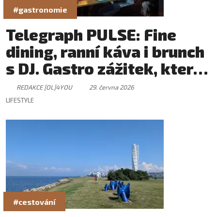
#gastronomie
Telegraph PULSE: Fine
dining, ranní káva i brunch
s DJ. Gastro zážitek, který
má svůj rytmus
REDAKCE [OL]4YOU
29. června 2026
LIFESTYLE
#cestování