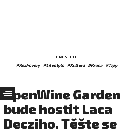
DNES HOT
#Rozhovory
#Lifestyle
#Kultura
#Krása
#Tipy
OpenWine Garden
bude hostit Laca
Decziho. Těšte se