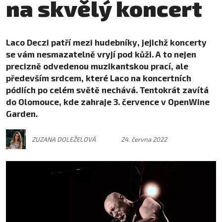
na skvělý koncert
Laco Deczi patří mezi hudebníky, jejichž koncerty
se vám nesmazatelně vryjí pod kůži. A to nejen
precizně odvedenou muzikantskou prací, ale
především srdcem, které Laco na koncertních
pódiích po celém světě nechává. Tentokrát zavítá
do Olomouce, kde zahraje 3. července v OpenWine
Garden.
ZUZANA DOLEŽELOVÁ
24. června 2022