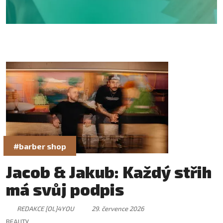
#barber shop
Jacob & Jakub: Každý střih
má svůj podpis
REDAKCE [OL]4YOU
29. července 2026
BEAUTY