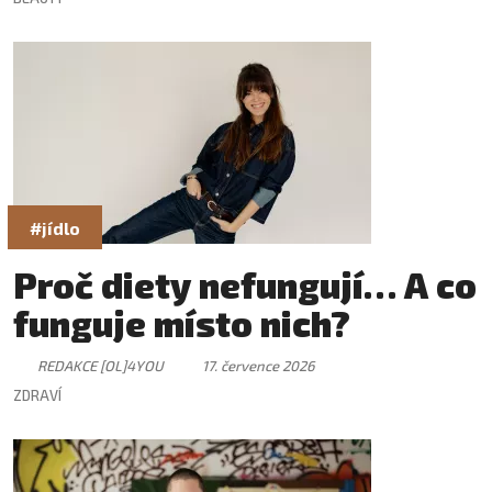
#jídlo
Proč diety nefungují… A co
funguje místo nich?
REDAKCE [OL]4YOU
17. července 2026
ZDRAVÍ