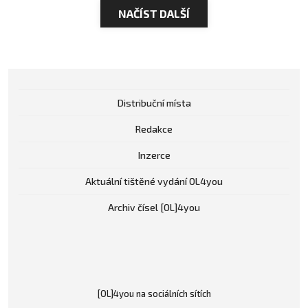
NAČÍST DALŠÍ
Distribuční místa
Redakce
Inzerce
Aktuální tištěné vydání OL4you
Archiv čísel [OL]4you
[OL]4you na sociálních sítích