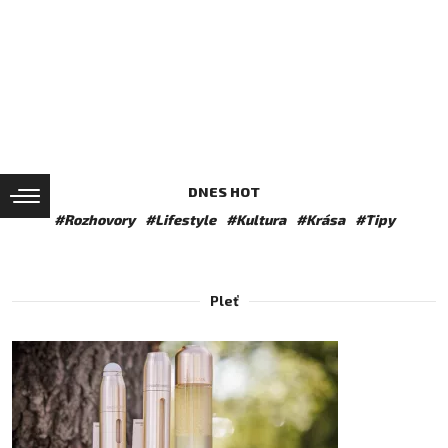
DNES HOT
#Rozhovory
#Lifestyle
#Kultura
#Krása
#Tipy
Pleť