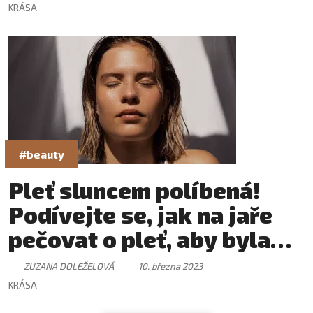
KRÁSA
#beauty
Pleť sluncem políbená!
Podívejte se, jak na jaře
pečovat o pleť, aby byla
svěží a krásná
ZUZANA DOLEŽELOVÁ
10. března 2023
KRÁSA