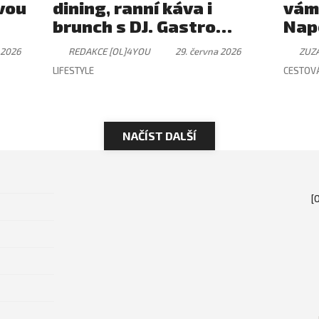
vou
dining, ranní káva i
vám
brunch s DJ. Gastro
Nap
zážitek, který má svůj
 2026
REDAKCE [OL]4YOU
29. června 2026
ZUZ
rytmus
LIFESTYLE
CESTOV
NAČÍST DALŠÍ
[