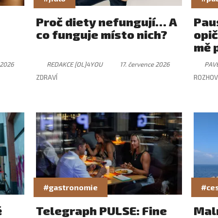
Proč diety nefungují… A
Paus
co funguje místo nich?
opič
mě 
 2026
REDAKCE [OL]4YOU
17. července 2026
PAV
ZDRAVÍ
ROZHOV
#gastronomie
#ces
ě
Telegraph PULSE: Fine
Mal