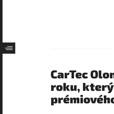
CarTec Olo
roku, kter
prémiového