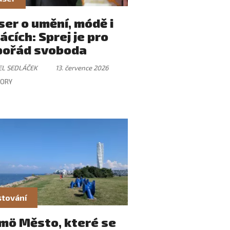
er o umění, módě i
ácích: Sprej je pro
pořád svoboda
EL SEDLÁČEK
13. července 2026
ORY
tování
mö Město, které se