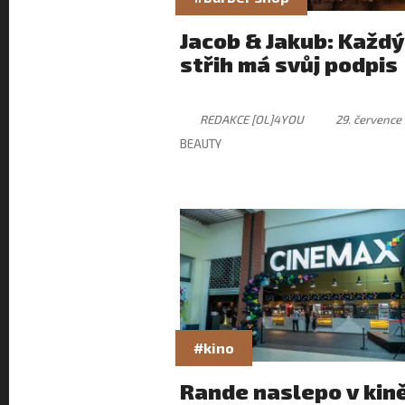
Jacob & Jakub: Každý
střih má svůj podpis
REDAKCE [OL]4YOU
29. července
BEAUTY
#kino
Rande naslepo v kin