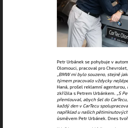
Petr Urbánek se pohybuje v automo
Olomouci, pracoval pro Chevrolet,
„BMW mi bylo souzeno, stejně ja
týmem pracovalo vždycky nejlépe
Haná, prošel reklamní agenturou, a
zkřížila s Petrem Urbánkem.
„S Pe
přemlouval, abych šel do CarTecu,
každý den v CarTecu spolupracova
například u našich pětiminutovýc
úsměvem Petr Urbánek. Dnes tvoř