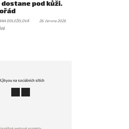
 dostane pod kůži.
ořád
ANA DOLEŽELOVÁ
26. června 2026
ÁNÍ
OL]4you na sociálních sítích
úspěšné webové projekty