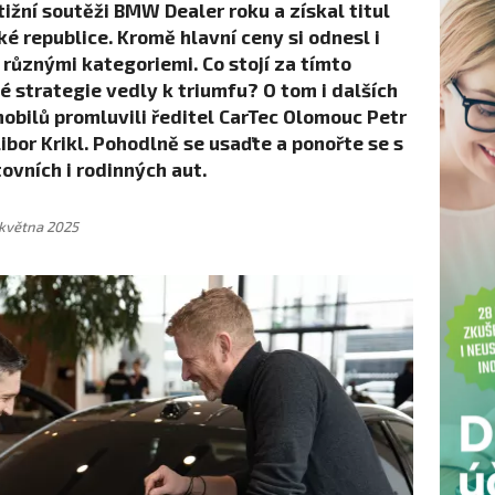
ižní soutěži BMW Dealer roku a získal titul
é republice. Kromě hlavní ceny si odnesl i
 různými kategoriemi. Co stojí za tímto
strategie vedly k triumfu? O tom i dalších
bilů promluvili ředitel CarTec Olomouc Petr
bor Krikl. Pohodlně se usaďte a ponořte se s
ovních i rodinných aut.
 května 2025