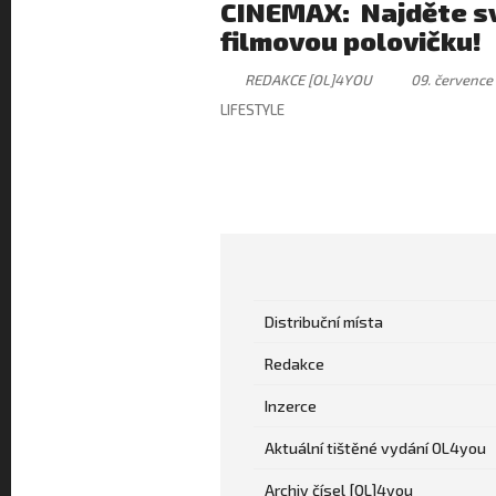
CINEMAX: Najděte s
filmovou polovičku!
REDAKCE [OL]4YOU
09. července
LIFESTYLE
Distribuční místa
Redakce
Inzerce
Aktuální tištěné vydání OL4you
Archiv čísel [OL]4you