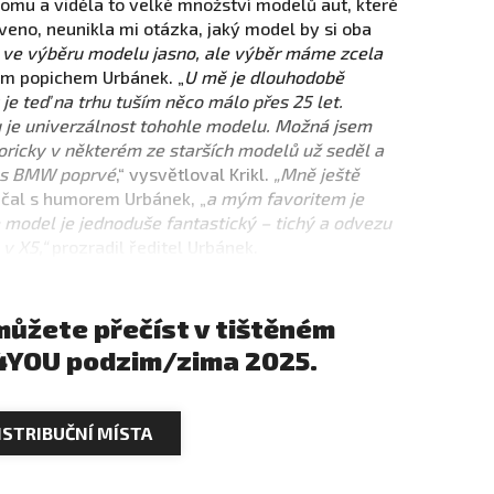
omu a viděla to velké množství modelů aut, které
eno, neunikla mi otázka, jaký model by si oba
e výběru modelu jasno, ale výběr máme zcela
ým popichem Urbánek. „
U mě je dlouhodobě
e teď na trhu tuším něco málo přes 25 let.
e univerzálnost tohohle modelu. Možná jsem
toricky v některém ze starších modelů už seděl a
l s BMW poprvé
,“ vysvětloval Krikl.
„Mně ještě
čal s humorem Urbánek, „
a mým favoritem je
 model je jednoduše fantastický – tichý a odvezu
 v X5,“
prozradil ředitel Urbánek.
 můžete přečíst v tištěném
4YOU podzim/zima 2025.
ISTRIBUČNÍ MÍSTA