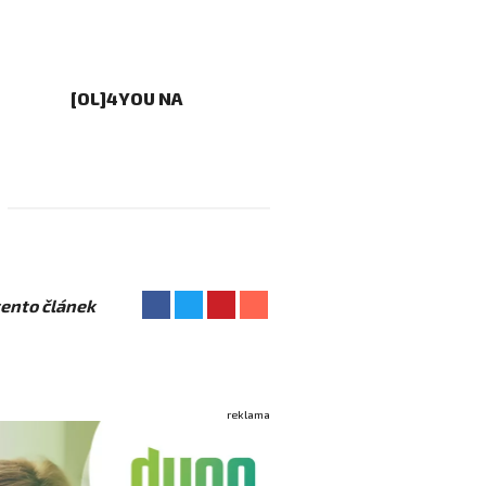
[OL]4YOU NA
 tento článek
reklama