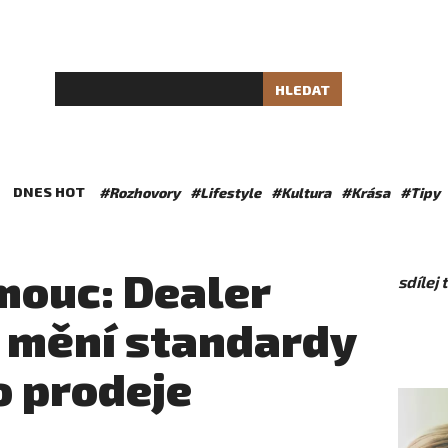
HLEDAT
DNES HOT
#Rozhovory
#Lifestyle
#Kultura
#Krása
#Tipy
mouc: Dealer
sdílej
ý mění standardy
 prodeje