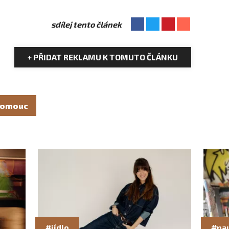
sdílej tento článek
+ PŘIDAT REKLAMU K TOMUTO ČLÁNKU
lomouc
#jídlo
#pa