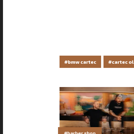
#bmw cartec
#cartec o
#barber shop