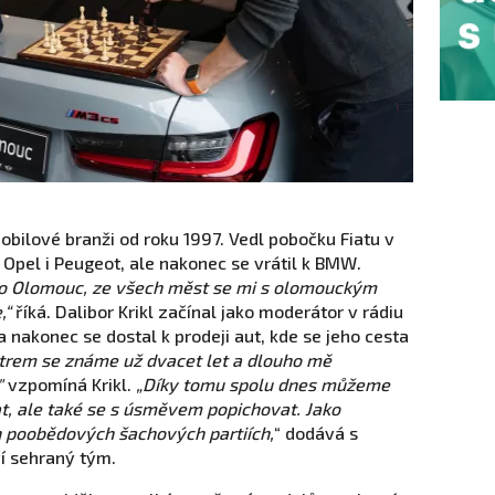
bilové branži od roku 1997. Vedl pobočku Fiatu v
 Opel i Peugeot, ale nakonec se vrátil k BMW.
ko Olomouc, ze všech měst se mi s olomouckým
,“
říká. Dalibor Krikl začínal jako moderátor v rádiu
 nakonec se dostal k prodeji aut, kde se jeho cesta
trem se známe už dvacet let a dlouho mě
"
vzpomíná Krikl.
„Díky tomu spolu dnes můžeme
t, ale také se s úsměvem popichovat. Jako
h poobědových šachových partiích,
“ dodává s
í sehraný tým.