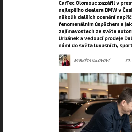
CarTec Olomouc zazářil v prest
nejlepšího dealera BMW v Česk
několik dalších ocenění napříč
fenomenálním úspěchem a jaké 
zajímavostech ze světa automo
Urbánek a vedoucí prodeje Dali
námi do světa luxusních, sport
MARKÉTA MILOVOVÁ
30.