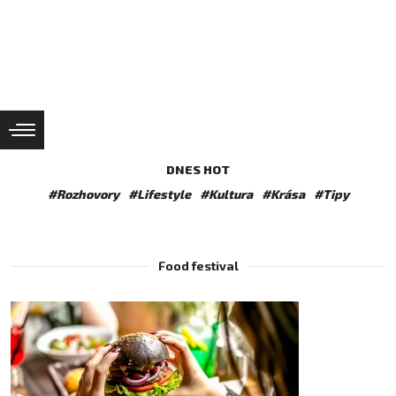
DNES HOT
#Rozhovory
#Lifestyle
#Kultura
#Krása
#Tipy
Food festival