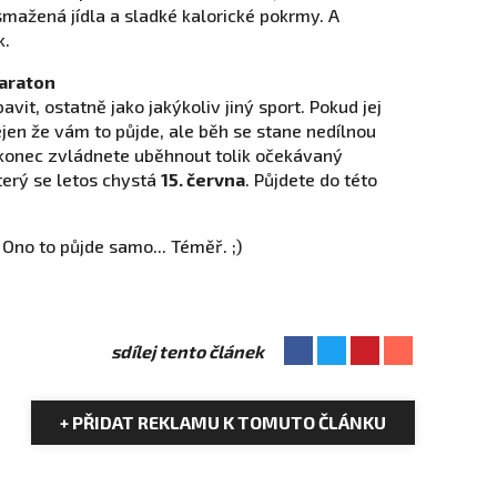
 smažená jídla a sladké kalorické pokrmy. A
k.
maraton
avit, ostatně jako jakýkoliv jiný sport. Pokud jej
ejen že vám to půjde, ale běh se stane nedílnou
akonec zvládnete uběhnout tolik očekávaný
který se letos chystá
15. června
. Půjdete do této
 Ono to půjde samo... Téměř. ;)
sdílej tento článek
+ PŘIDAT REKLAMU K TOMUTO ČLÁNKU