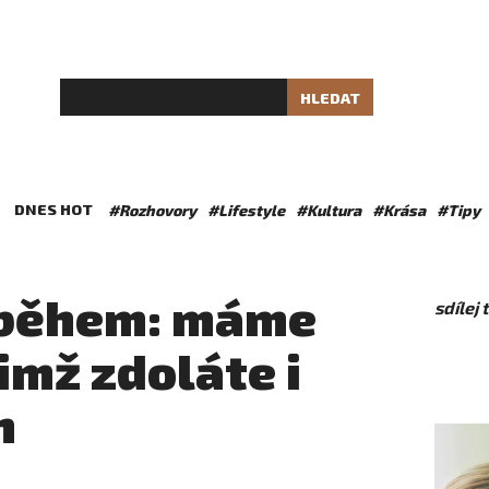
HLEDAT
DNES HOT
#Rozhovory
#Lifestyle
#Kultura
#Krása
#Tipy
s během: máme
sdílej
nimž zdoláte i
n