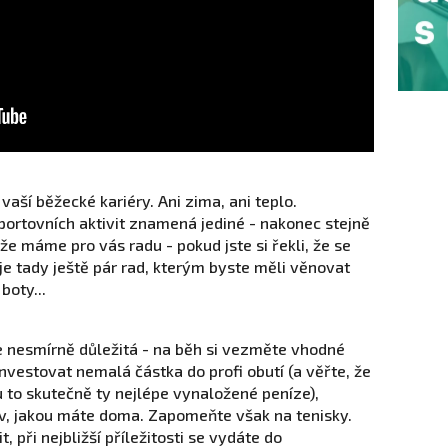
 vaší běžecké kariéry. Ani zima, ani teplo.
sportovních aktivit znamená jediné - nakonec stejně
e máme pro vás radu - pokud jste si řekli, že se
je tady ještě pár rad, kterým byste měli věnovat
boty...
 je nesmírně důležitá - na běh si vezměte vhodné
vestovat nemalá částka do profi obutí (a věřte, že
u to skutečně ty nejlépe vynaložené peníze),
v, jakou máte doma. Zapomeňte však na tenisky.
t, při nejbližší příležitosti se vydáte do