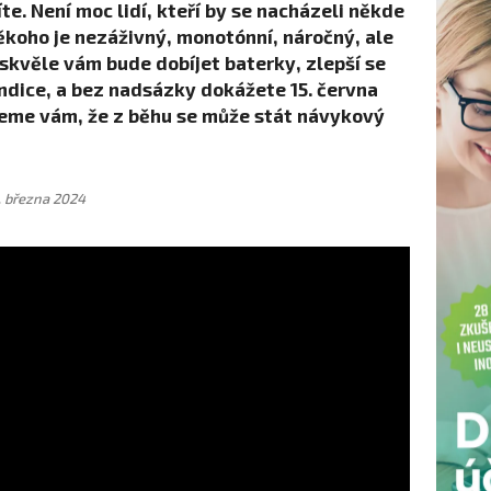
te. Není moc lidí, kteří by se nacházeli někde
někoho je nezáživný, monotónní, náročný, ale
skvěle vám bude dobíjet baterky, zlepší se
ndice, a bez nadsázky dokážete 15. června
eme vám, že z běhu se může stát návykový
. března 2024