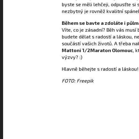
byste se měli lehčeji, odpusťte si
nezbytný je rovněž kvalitní spáne
Během se bavte a zdoláte i půl
Víte, co je zásadní? Běh vás musí b
budete dělat s radostí a láskou, n
součástí vašich životů. A třeba n
Mattoni 1/2Maraton Olomouc
, 
výzvy? :)
Hlavně běhejte s radostí a láskou!
FOTO: Freepik