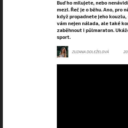
Buď ho milujete, nebo nenávidí
mezi. Řeč je o běhu. Ano, pro 
když propadnete jeho kouzlu, 
vám nejen nálada, ale také ko
zaběhnout i půlmaraton. Ukáž
sport.
ZUZANA DOLEŽELOVÁ
20