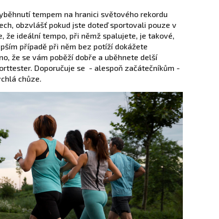
vyběhnutí tempem na hranici světového rekordu
ch, obzvlášť pokud jste doteď sportovali pouze v
, že ideální tempo, při němž spalujete, je takové,
epším případě při něm bez potíží dokážete
no, že se vám poběží dobře a uběhnete delší
orttester. Doporučuje se - alespoň začátečníkům -
rychlá chůze.