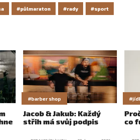
sa
#půlmaraton
#rady
#sport
#barber shop
#jíd
ám
Jacob & Jakub: Každý
Pro
rhne
střih má svůj podpis
co f