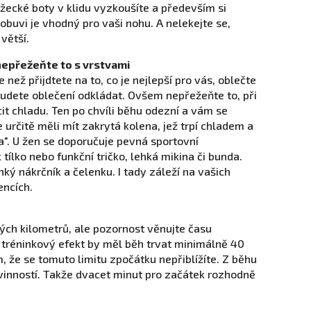
ěžecké boty v klidu vyzkoušíte a především si
obuvi je vhodný pro vaši nohu. A nelekejte se,
větší.
nepřežeňte to s vrstvami
než přijdtete na to, co je nejlepší pro vás, oblečte
 budete oblečení odkládat. Ovšem nepřežeňte to, při
ocit chladu. Ten po chvíli běhu odezní a vám se
 určitě měli mít zakrytá kolena, jež trpí chladem a
. U žen se doporučuje pevná sportovní
ílko nebo funkční tričko, lehká mikina či bunda.
ký nákrčník a čelenku. I tady záleží na vašich
encích.
ých kilometrů, ale pozornost věnujte času
tréninkový efekt by měl běh trvat minimálně 40
, že se tomuto limitu zpočátku nepřiblížíte. Z běhu
vinností. Takže dvacet minut pro začátek rozhodně