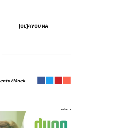
[OL]4YOU NA
 tento článek
reklama