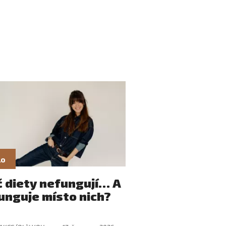
lo
č diety nefungují… A
unguje místo nich?