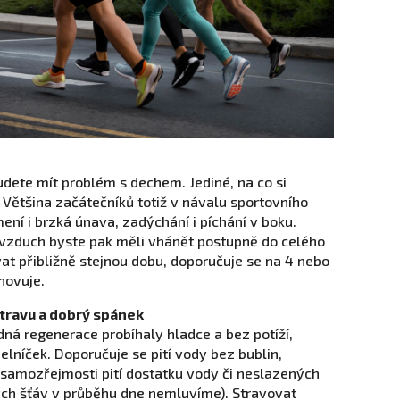
udete mít problém s dechem. Jediné, na co si
. Většina začátečníků totiž v návalu sportovního
í i brzká únava, zadýchání i píchání v boku.
 vzduch byste pak měli vhánět postupně do celého
at přibližně stejnou dobu, doporučuje se na 4 nebo
hovuje.
 stravu a dobrý spánek
ná regenerace probíhaly hladce a bez potíží,
delníček. Doporučuje se pití vody bez bublin,
 samozřejmosti pití dostatku vody či neslazených
ch šťáv v průběhu dne nemluvíme). Stravovat