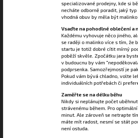
specializované prodejny, kde si b
necháte odborně poradit, jaký typ 
vhodná obuv by měla být malinko 
Vsaďte na pohodlné oblečení a 
Každému vyhovuje něco jiného, ale 
se raději o malinko více s tím, že
startu je totiž dobré cítit mírný p
poběží skvěle. Zpočátku jara byste
v budoucnu by vám "nepoděkovala"
podprsenka. Samozřejmostí je pak t
Pokud vám bývá chladno, volte leh
individuálních potřebách či prefer
Zaměřte se na délku běhu
Nikdy si neplánujte počet uběhnut
strávenému během. Pro optimální 
minut. Ale zároveň se netrapte tím
máte mít radost, nesmí se stát po
není ostuda.