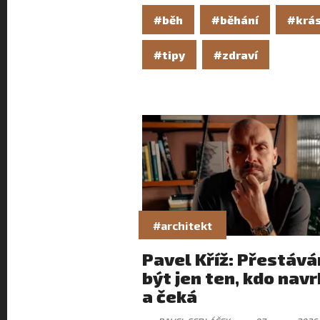
#běh
#běhání
#krá
#tipy
#zdraví
#architekt
Pavel Kříž: Přestáv
být jen ten, kdo nav
a čeká