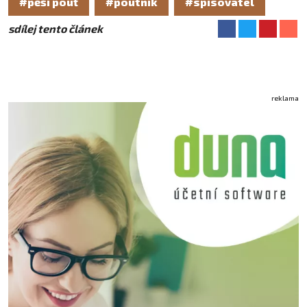
#pěší pouť
#poutník
#spisovatel
sdílej tento článek
reklama