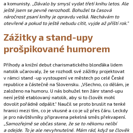
a komunisty.
„Dávalo by smysl vydat třetí knihu letos. Ale
ještě jsem se pevně nerozhodl. Bohužel ta časová
náročnost psaní knihy je opravdu velká. Nechávám to
otevřené a pokud to ještě nebudu cítit, vyjde až příští rok.“
Zážitky a stand-upy
prošpikované humorem
Příhody a knižní debut charismatického blonďáka lidem
natolik učarovaly, že se rozhodl své zážitky projektovat
v rámci stand -up vystoupení ve městech po celé České
republice a částečně na Slovensku. „Všechno, co dělám, je
založeno na humoru. U nás bohužel ten žánr stand-upu
není ještě etablovaný natolik, aby si to člověk mohl
dovolit pořádně odpálit.“ Naučil se proto bruslit na tenké
hranici mezi tím, co je vkusné a co je už přes čáru. Leckdy
je pro návštěvníky připravena pekelná směs překvapení.
„Samozřejmě se občas stane, že se to někomu nelíbí
a odejde. To je ale nevyhnutelné. Mám rád, když se člověk