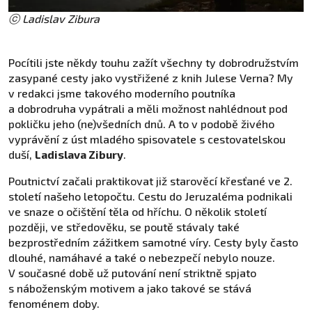
ⓒ Ladislav Zibura
Pocítili jste někdy touhu zažít všechny ty dobrodružstvím
zasypané cesty jako vystřižené z knih Julese Verna? My
v redakci jsme takového moderního poutníka
a dobrodruha vypátrali a měli možnost nahlédnout pod
pokličku jeho (ne)všedních dnů. A to v podobě živého
vyprávění z úst mladého spisovatele s cestovatelskou
duší,
Ladislava Zibury
.
Poutnictví začali praktikovat již starověcí křesťané ve 2.
století našeho letopočtu. Cestu do Jeruzaléma podnikali
ve snaze o očištění těla od hříchu. O několik století
později, ve středověku, se poutě stávaly také
bezprostředním zážitkem samotné víry. Cesty byly často
dlouhé, namáhavé a také o nebezpečí nebylo nouze.
V současné době už putování není striktně spjato
s náboženským motivem a jako takové se stává
fenoménem doby.