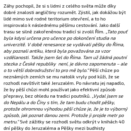
Záhy pochopil, že si s lidmi z celého světa může díky
dobré znalosti angličtiny rozumět. Zjistil, jak dokážou být
lidé mimo své rodné teritorium otevření, a to ho
inspirovalo k následnému pěšímu cestování. Jako další
trasu se silně zakořeněnou tradicí si zvolil Řím.
„Tato pouť
byla kdysi určena pro učence po dokončení studia na
univerzitě. V době renesance se vydávali pěšky do Říma,
aby poznali antiku, která byla považována za vzor
vzdělanosti. Takže jsem šel do Říma. Tam už žádná poutní
stezka z České republiky není, je dávno zapomenuta – ale
o to větší dobrodružství to pro mě bylo.“
Pěší chůze po
neznámých zemích se mu natolik vryly pod kůži, že se
rozhodl navštívit také Jeruzalém. Po návratu jej napadlo,
že by pěší chůzi mohl používat jako efektivní způsob
přepravy, bez ohledu na tradici poutníků.
„Vydal jsem se
do Nepálu a do Číny s tím, že tam budu chodit pěšky,
protože ohromnou výhodou pěší chůze je, že je to výborný
způsob, jak poznat danou zemi. Protože ji projde metr po
metru.“
Své zážitky se rozhodl světu odkrýt v knihách 40
dní pěšky do Jeruzaléma a Pěšky mezi budhisty