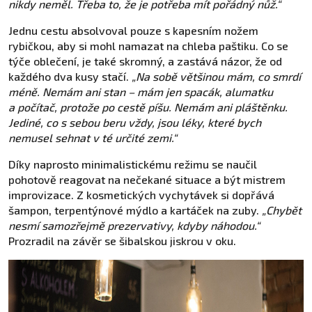
nikdy neměl. Třeba to, že je potřeba mít pořádný nůž.“
Jednu cestu absolvoval pouze s kapesním nožem
rybičkou, aby si mohl namazat na chleba paštiku. Co se
týče oblečení, je také skromný, a zastává názor, že od
každého dva kusy stačí.
„Na sobě většinou mám, co smrdí
méně. Nemám ani stan – mám jen spacák, alumatku
a počítač, protože po cestě píšu. Nemám ani pláštěnku.
Jediné, co s sebou beru vždy, jsou léky, které bych
nemusel sehnat v té určité zemi.“
Díky naprosto minimalistickému režimu se naučil
pohotově reagovat na nečekané situace a být mistrem
improvizace. Z kosmetických vychytávek si dopřává
šampon, terpentýnové mýdlo a kartáček na zuby.
„Chybět
nesmí samozřejmě prezervativy, kdyby náhodou.“
Prozradil na závěr se šibalskou jiskrou v oku.