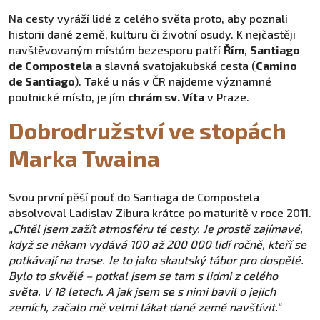
Na cesty vyráží lidé z celého světa proto, aby poznali
historii dané země, kulturu či životní osudy. K nejčastěji
navštěvovaným místům bezesporu patří
Řím
,
Santiago
de Compostela
a slavná svatojakubská cesta (
Camino
de Santiago
). Také u nás v ČR najdeme významné
poutnické místo, je jím
chrám sv. Víta
v Praze.
Dobrodružství ve stopách
Marka Twaina
Svou první pěší pouť do Santiaga de Compostela
absolvoval Ladislav Zibura krátce po maturitě v roce 2011.
„Chtěl jsem zažít atmosféru té cesty. Je prostě zajímavé,
když se někam vydává 100 až 200 000 lidí ročně, kteří se
potkávají na trase. Je to jako skautský tábor pro dospělé.
Bylo to skvělé – potkal jsem se tam s lidmi z celého
světa. V 18 letech. A jak jsem se s nimi bavil o jejich
zemích, začalo mě velmi lákat dané země navštívit.“