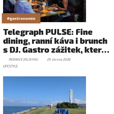
#gastronomie
Telegraph PULSE: Fine
dining, ranní káva i brunch
s DJ. Gastro zážitek, který
má svůj rytmus
REDAKCE [OL]4YOU
29. června 2026
LIFESTYLE