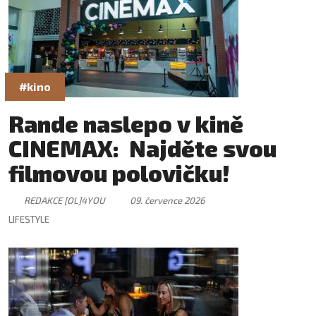
#kino
Rande naslepo v kině
CINEMAX: Najděte svou
filmovou polovičku!
REDAKCE [OL]4YOU
09. července 2026
LIFESTYLE