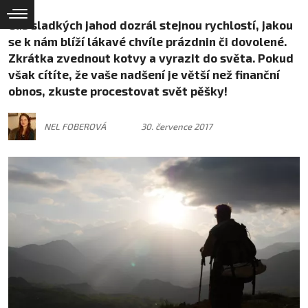
Čas sladkých jahod dozrál stejnou rychlostí, jakou
se k nám blíží lákavé chvíle prázdnin či dovolené.
Zkrátka zvednout kotvy a vyrazit do světa. Pokud
však cítíte, že vaše nadšení je větší než finanční
obnos, zkuste procestovat svět pěšky!
NEL FOBEROVÁ
30. července 2017