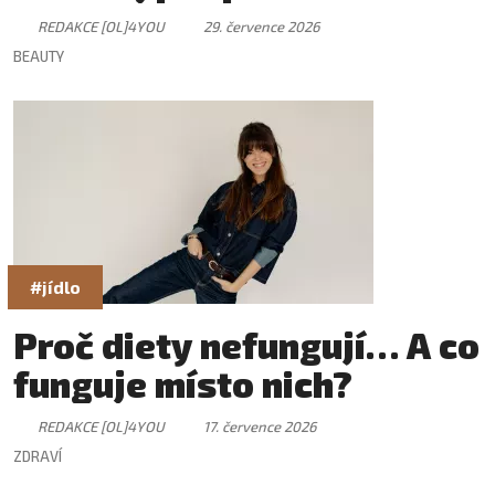
REDAKCE [OL]4YOU
29. července 2026
BEAUTY
#jídlo
Proč diety nefungují… A co
funguje místo nich?
REDAKCE [OL]4YOU
17. července 2026
ZDRAVÍ