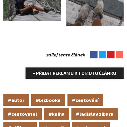
sdílej tento článek
+ PŘIDAT REKLAMU K TOMUTO ČLÁNKU
#autor
#bizbooks
#cestování
#cestovatel
#kniha
#ladislav zibura