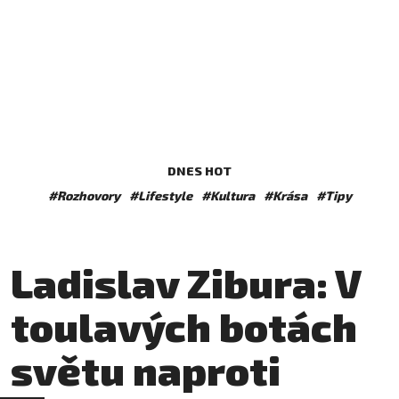
DNES HOT
#Rozhovory
#Lifestyle
#Kultura
#Krása
#Tipy
Ladislav Zibura: V
toulavých botách
světu naproti