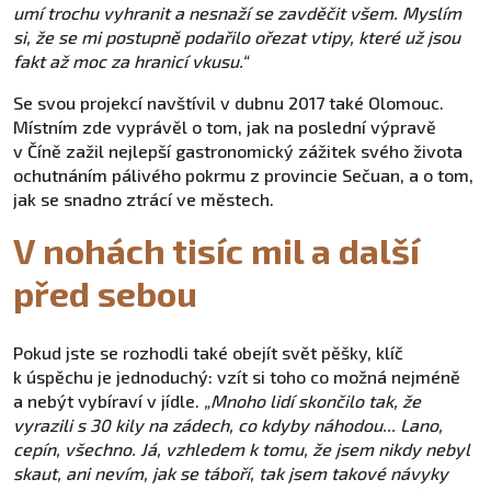
umí trochu vyhranit a nesnaží se zavděčit všem. Myslím
si, že se mi postupně podařilo ořezat vtipy, které už jsou
fakt až moc za hranicí vkusu.“
Se svou projekcí navštívil v dubnu 2017 také Olomouc.
Místním zde vyprávěl o tom, jak na poslední výpravě
v Číně zažil nejlepší gastronomický zážitek svého života
ochutnáním pálivého pokrmu z provincie Sečuan, a o tom,
jak se snadno ztrácí ve městech.
V nohách tisíc mil a další
před sebou
Pokud jste se rozhodli také obejít svět pěšky, klíč
k úspěchu je jednoduchý: vzít si toho co možná nejméně
a nebýt vybíraví v jídle.
„Mnoho lidí skončilo tak, že
vyrazili s 30 kily na zádech, co kdyby náhodou... Lano,
cepín, všechno. Já, vzhledem k tomu, že jsem nikdy nebyl
skaut, ani nevím, jak se táboří, tak jsem takové návyky