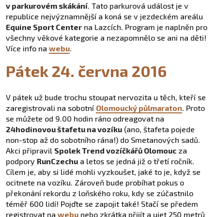
v parkurovém skákání
. Tato parkurová událost je v
republice nejvýznamnější a koná se v jezdeckém areálu
Equine Sport Center
na Lazcích. Program je naplněn pro
všechny věkové kategorie a nezapomnělo se ani na děti!
Více info na
webu
.
Pátek 24. června 2016
V pátek už bude trochu stoupat nervozita u těch, kteří se
zaregistrovali na sobotní
Olomoucký půlmaraton
. Proto
se můžete od 9.00 hodin ráno odreagovat na
24hodinovou štafetu na vozíku
(ano, štafeta pojede
non-stop až do sobotního rána!) do Smetanových sadů.
Akci připravil
Spolek Trend vozíčkářů Olomouc
za
podpory
RunCzechu
a letos se jedná již o třetí ročník.
Cílem je, aby si lidé mohli vyzkoušet, jaké to je, když se
ocitnete na vozíku. Zároveň bude probíhat pokus o
překonání rekordu z loňského roku, kdy se zúčastnilo
téměř 600 lidí! Pojďte se zapojit také! Stačí se předem
registrovat na
webu
nebo zkrátka přijít a ujet 250 metrů