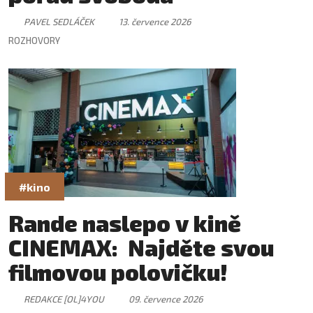
PAVEL SEDLÁČEK
13. července 2026
ROZHOVORY
#kino
Rande naslepo v kině
CINEMAX: Najděte svou
filmovou polovičku!
REDAKCE [OL]4YOU
09. července 2026