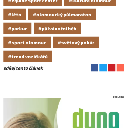
#equine sport center
#kultura olomouc
#léto
#olomoucký půlmaraton
#parkur
#půlvánoční běh
#sport olomouc
#světový pohár
#trend vozíčkářů
sdílej tento článek
reklama