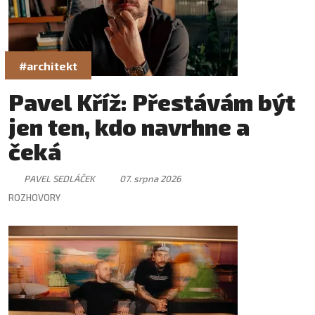
#architekt
Pavel Kříž: Přestávám být
jen ten, kdo navrhne a
čeká
PAVEL SEDLÁČEK
07. srpna 2026
ROZHOVORY