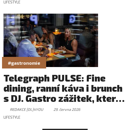
LIFESTYLE
#gastronomie
Telegraph PULSE: Fine
dining, ranní káva i brunch
s DJ. Gastro zážitek, který
má svůj rytmus
REDAKCE [OL]4YOU
29. června 2026
LIFESTYLE