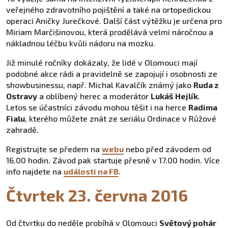
veřejného zdravotního pojištění a také na ortopedickou
operaci Aničky Jurečkové. Další část výtěžku je určena pro
Miriam Marčišinovou, která prodělává velmi náročnou a
nákladnou léčbu kvůli nádoru na mozku.
Již minulé ročníky dokázaly, že lidé v Olomouci mají
podobné akce rádi a pravidelně se zapojují i osobnosti ze
showbusinessu, např. Michal Kavalčík známý jako
Ruda z
Ostravy
a oblíbený herec a moderátor
Lukáš Hejlík
.
Letos se účastníci závodu mohou těšit i na herce
Radima
Fialu
, kterého můžete znát ze seriálu Ordinace v Růžové
zahradě.
Registrujte se předem na
webu
nebo před závodem od
16.00 hodin. Závod pak startuje přesně v 17.00 hodin. Více
info najdete na
události na FB
.
Čtvrtek 23. června 2016
Od čtvrtku do neděle probíhá v Olomouci
Světový pohár