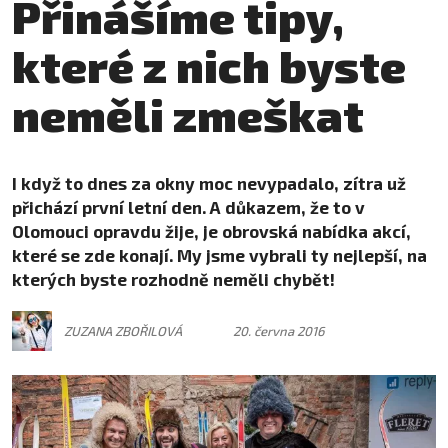
Přinášíme tipy,
které z nich byste
neměli zmeškat
I když to dnes za okny moc nevypadalo, zítra už
přichází první letní den. A důkazem, že to v
Olomouci opravdu žije, je obrovská nabídka akcí,
které se zde konají. My jsme vybrali ty nejlepší, na
kterých byste rozhodně neměli chybět!
ZUZANA ZBOŘILOVÁ
20. června 2016