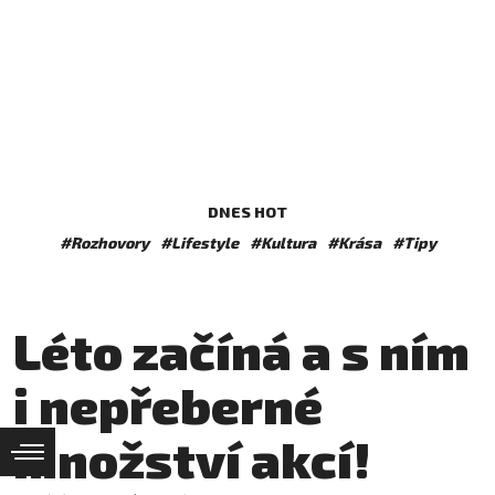
DNES HOT
#Rozhovory
#Lifestyle
#Kultura
#Krása
#Tipy
Léto začíná a s ním
i nepřeberné
množství akcí!