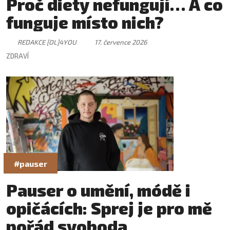
Proč diety nefungují… A co
funguje místo nich?
REDAKCE [OL]4YOU
17. července 2026
ZDRAVÍ
#pauser
Pauser o umění, módě i
opičácích: Sprej je pro mě
pořád svoboda