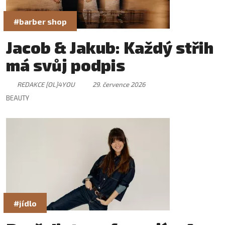
#barber shop
Jacob & Jakub: Každý střih
má svůj podpis
REDAKCE [OL]4YOU
29. července 2026
BEAUTY
#jídlo