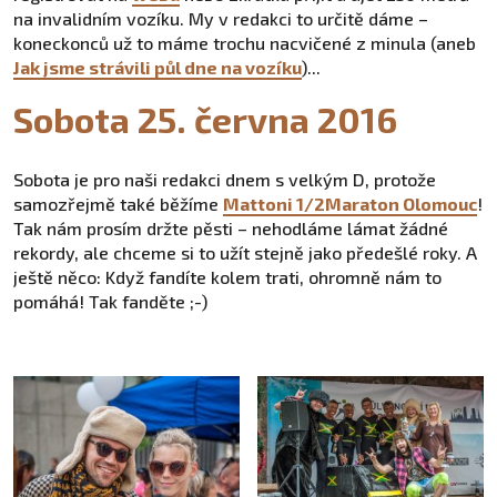
na invalidním vozíku. My v redakci to určitě dáme –
koneckonců už to máme trochu nacvičené z minula (aneb
Jak jsme strávili půl dne na vozíku
)...
Sobota 25. června 2016
Sobota je pro naši redakci dnem s velkým D, protože
samozřejmě také běžíme
Mattoni 1/2Maraton Olomouc
!
Tak nám prosím držte pěsti – nehodláme lámat žádné
rekordy, ale chceme si to užít stejně jako předešlé roky. A
ještě něco: Když fandíte kolem trati, ohromně nám to
pomáhá! Tak fanděte ;-)