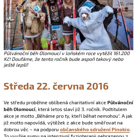
Půlvánoční běh Olomoucí v loňském roce vytěžil 161.200
Kč! Doufáme, že tento ročník bude aspoň takový nebo
ještě lepší!
Středa 22. června 2016
Ve středu proběhne oblíbená charitativní akce
Půlvánoční
běh Olomoucí
, která letos slaví již 3. ročník. Podtitulem
akce je motto „Běháme pro ty, kteří běhat nemohou“. A jak
již motto napovídá, výtěžek z akce bude směřovat na
dobrou věc – na podporu
občanského sdružení Pinokio
.
To využije sumu na intenzivní fyzioterapii nehrazenou z