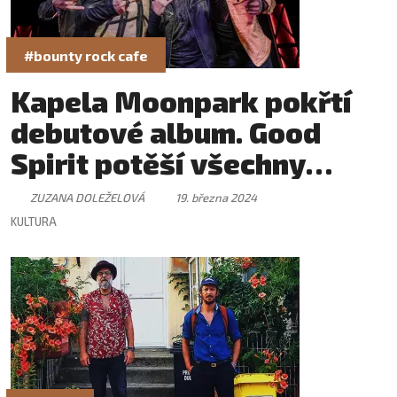
#bounty rock cafe
Kapela Moonpark pokřtí
debutové album. Good
Spirit potěší všechny
rockery
ZUZANA DOLEŽELOVÁ
19. března 2024
KULTURA