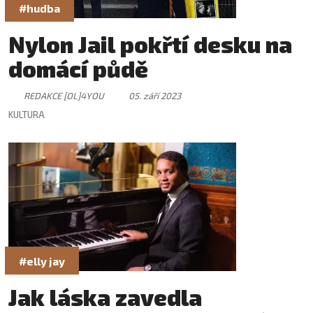
#hudba
Nylon Jail pokřtí desku na
domácí půdě
REDAKCE [OL]4YOU
05. září 2023
KULTURA
#elly jay
Jak láska zavedla