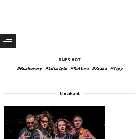
DNES HOT
#Rozhovory
#Lifestyle
#Kultura
#Krása
#Tipy
Muzikant