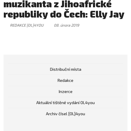
muzikanta z Jihoafrické
republiky do Čech: Elly Jay
REDAKCE [OL]4YOU
08. února 2019
Distribuční místa
Redakce
Inzerce
Aktuální tištěné vydání OL4you
Archiv čísel [OL]4you