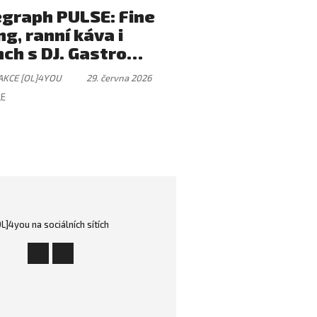
egraph PULSE: Fine
ng, ranní káva i
ch s DJ. Gastro
tek, který má svůj
AKCE [OL]4YOU
29. června 2026
mus
LE
OL]4you na sociálních sítích