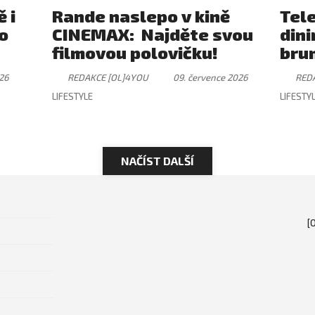
 i
Rande naslepo v kině
Tel
ro
CINEMAX: Najděte svou
dini
filmovou polovičku!
brun
záži
26
REDAKCE [OL]4YOU
09. července 2026
RED
ryt
LIFESTYLE
LIFESTY
NAČÍST DALŠÍ
[