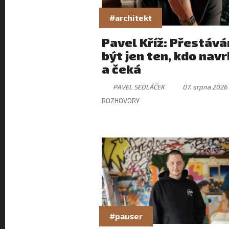
#architekt
Pavel Kříž: Přestáv
být jen ten, kdo nav
a čeká
PAVEL SEDLÁČEK
07. srpna 2026
ROZHOVORY
#pauser