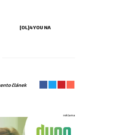
[OL]4YOU NA
 tento článek
reklama