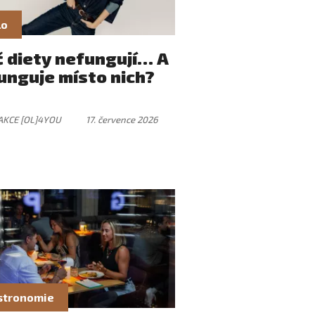
lo
č diety nefungují… A
unguje místo nich?
AKCE [OL]4YOU
17. července 2026
stronomie