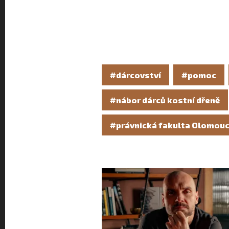
#dárcovství
#pomoc
#nábor dárců kostní dřeně
#právnická fakulta Olomou