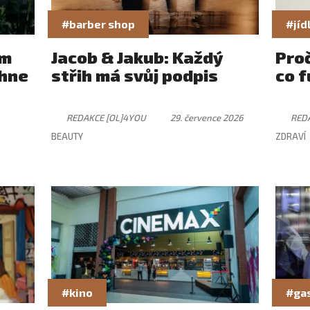
#barber shop
#jíd
ám
Jacob & Jakub: Každý
Pro
rhne
střih má svůj podpis
co f
REDAKCE [OL]4YOU
29. července 2026
RED
BEAUTY
ZDRAVÍ
#kino
#ga