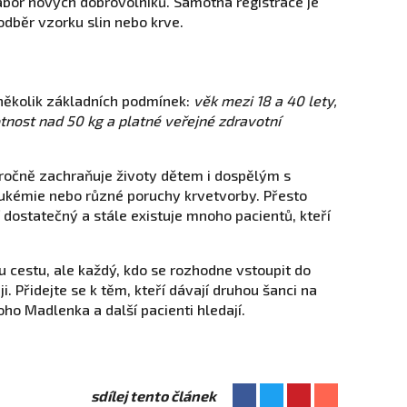
bor nových dobrovolníků. Samotná registrace je
odběr vzorku slin nebo krve.
 několik základních podmínek:
věk mezi 18 a 40 lety,
tnost nad 50 kg a platné veřejné zdravotní
ročně zachraňuje životy dětem i dospělým s
ukémie nebo různé poruchy krvetvorby. Přesto
 dostatečný a stále existuje mnoho pacientů, kteří
cestu, ale každý, kdo se rozhodne vstoupit do
ji. Přidejte se k těm, kteří dávají druhou šanci na
oho Madlenka a další pacienti hledají.
sdílej tento článek