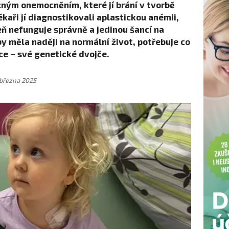
ným onemocněním, které jí brání v tvorbě
ékaři jí diagnostikovali aplastickou anémii,
eň nefunguje správně a jedinou šancí na
y měla naději na normální život, potřebuje co
ce – své genetické dvojče.
 března 2025