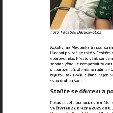
Foto: Facebok Darujživot.cz
Ačkoliv má Madlenka tři sourozenc
Hledání pokračuje také v Českém re
dobrovolníků. Přesto však šance n
shoda vyžaduje kompatibilitu
des
u sourozenců, ale mimo rodinu ji 
registru tak zvyšuje šanci nejen pr
svou druhou šanci.
Staňte se dárcem a p
Pokud chcete pomoci, nyní máte mo
Ve čtvrtek 27. března 2025 od 8