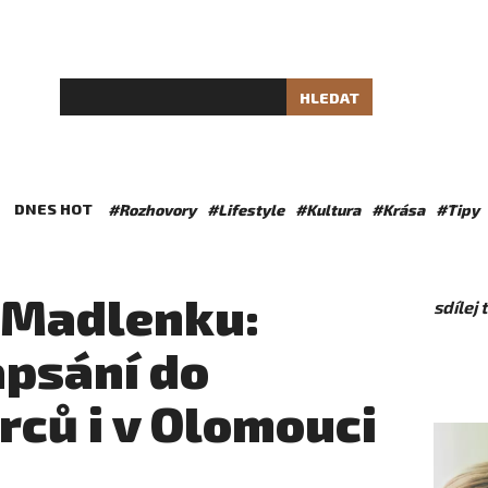
HLEDAT
DNES HOT
#Rozhovory
#Lifestyle
#Kultura
#Krása
#Tipy
 Madlenku:
sdílej
psání do
rců i v Olomouci