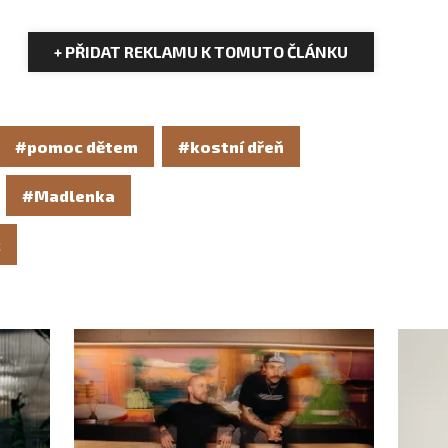
+ PŘIDAT REKLAMU K TOMUTO ČLÁNKU
#pomoc dětem
#kostní dřeň
#Madlenka
c