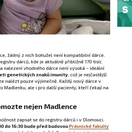
e, žádný z nich bohužel není kompatibilní dárce.
gistru dárců, kde je aktuálně přibližně 170 tisíc
a nalezení vhodného dárce není vysoká – ideální
eti genetických znaků imunity
, což je nejčastější
lze nalézt pouze výjimečně. Každý nový dárce v
o Madlenku, ale i pro další pacienty, kteří čekají na
omozte nejen Madlence
žnost zapsat se do registru dárců i v Olomouci.
:30 do 16:30 bude před budovou
Právnické fakulty