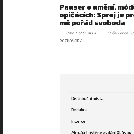
Pauser o umění, módě
opičácích: Sprej je p
mě pořád svoboda
PAVEL SEDLÁČEK
13. července 20
ROZHOVORY
Distribuční místa
Redakce
Inzerce
Aktuální tištěné vydání OL4you